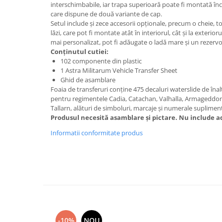
Vallejo Spray Paint
interschimbabile, iar trapa superioară poate fi montată în
care dispune de două variante de cap.
Vallejo Auxiliaries
Setul include și zece accesorii opționale, precum o cheie, to
Vallejo Acrylic Textures
lăzi, care pot fi montate atât în interiorul, cât și la exterio
Vopsea la sticluta
mai personalizat, pot fi adăugate o ladă mare și un rezervo
Conținutul cutiei:
Vallejo Liquid Gold
102 componente din plastic
Vallejo Surface Primer
1 Astra Militarum Vehicle Transfer Sheet
Vallejo Weathering Effects
Ghid de asamblare
Foaia de transferuri conține 475 decaluri waterslide de înal
Vallejo Model Wash
pentru regimentele Cadia, Catachan, Valhalla, Armageddon,
Vallejo Metal Color
Tallarn, alături de simboluri, marcaje și numerale suplimen
AK Interactive
Produsul necesită asamblare și pictare. Nu include ad
Vopsea Chrome
Informatii conformitate produs
Creioane Weathering
Auxiliare
Real Colors Markers
Auxiliare & Diluanti
Primer (grund)
Playmarkers
-10%
NOU