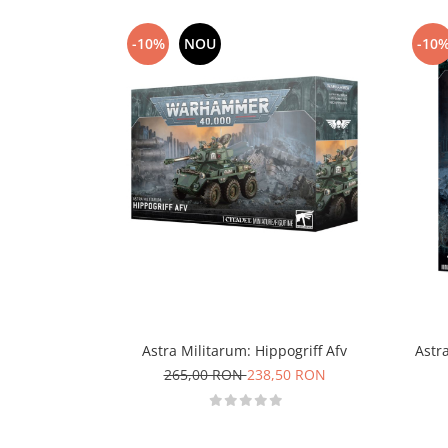
Technical Paint
Trench Crusade
Spray
-10%
NOU
-10
Warhammer The Old World
Contrast Paint
Figurine Colectionabile
Drybrush
Citadel Paint Sets
Airbrush Paint
Green Stuff World
Chameleon Paints
Special Effects
Inks
Diluanti, lacuri si auxiliare
Primer
Pigmenti Super Metalici
Astra Militarum: Hippogriff Afv
Astr
Fluorescent Paints
265,00 RON
238,50 RON
Chrome Paints
Dipping Inks
UV Resin