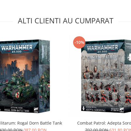
ALTI CLIENTI AU CUMPARAT
-10%
ilitarum: Rogal Dorn Battle Tank
Combat Patrol: Adepta Soro
430,00 RON
387,00 RON
702,00 RON
631,80 RO