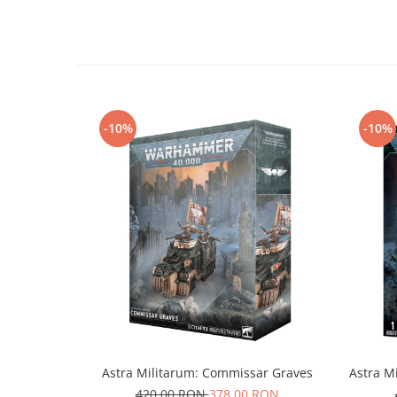
Markere Metalice
-10%
-10%
Astra Militarum: Commissar Graves
Astra M
420,00 RON
378,00 RON