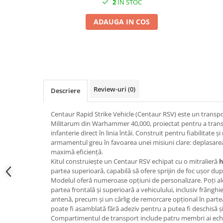
2
IN STOC
Pigmenti Glow In The Dark
Flexible Paint
ADAUGA IN COS
Vopsele Metalice
Markere GSW
Vopsea spray
MRP - MR. PAINT
Review-uri
(0)
AERO
Descriere
AFV
Centaur Rapid Strike Vehicle (Centaur RSV) este un transp
Culori auto
Militarum din Warhammer 40,000, proiectat pentru a tran
TAMIYA
infanterie direct în linia întâi. Construit pentru fiabilitate ș
armamentul greu în favoarea unei misiuni clare: deplasarea 
Diluanti si auxiliare Tamiya
maximă eficiență.
Vopsea acrilica Tamiya
Kitul construiește un Centaur RSV echipat cu o mitralieră
h
Spray Vopsea Tamiya
partea superioară, capabilă să ofere sprijin de foc ușor dup
Modelul oferă numeroase opțiuni de personalizare. Poți aleg
Markere Vopsea Tamiya
partea frontală și superioară a vehiculului, inclusiv frânghie
Vallejo
antenă, precum și un cârlig de remorcare opțional în parte
poate fi asamblată fără adeziv pentru a putea fi deschisă și 
Seturi de vopsele Vallejo
Compartimentul de transport include patru membri ai ech