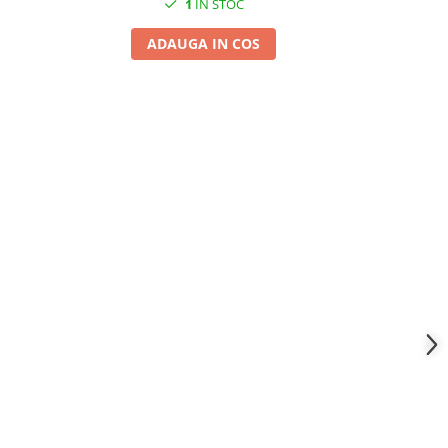
1
IN STOC
ADAUGA IN COS
A