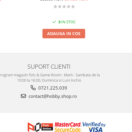
39
3
IN STOC
ADAUGA IN COS
SUPORT CLIENTI
rogram magazin fizic & Game Room : Marti - Sambata de la
10:00 la 16:00, Duminica si Luni Inchis
0721.225.039
contact@hobby.shop.ro