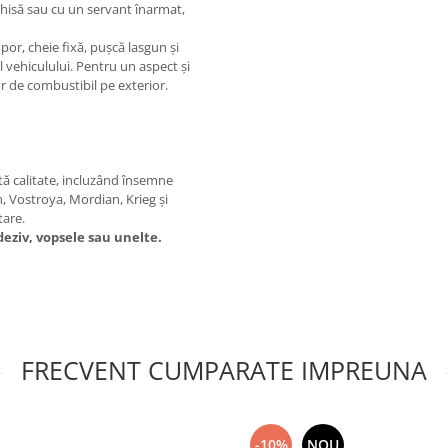
chisă sau cu un servant înarmat,
por, cheie fixă, pușcă lasgun și
rul vehiculului. Pentru un aspect și
r de combustibil pe exterior.
tă calitate, incluzând însemne
 Vostroya, Mordian, Krieg și
tare.
eziv, vopsele sau unelte.
FRECVENT CUMPARATE IMPREUNA
-10%
NOU