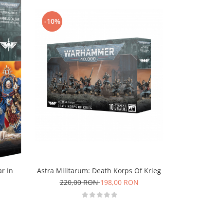
-10%
-10%
Astra Militarum: Death Korps Of Krieg
Adepta So
r In
220,00 RON
198,00 RON
245,