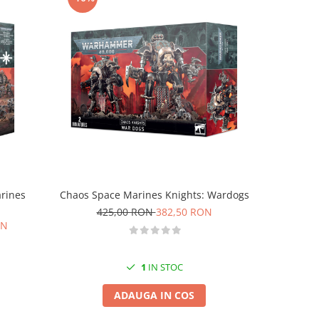
-10%
arines
Chaos Space Marines Knights: Wardogs
Bat
425,00 RON
382,50 RON
1.0
ON
1
IN STOC
ADAUGA IN COS