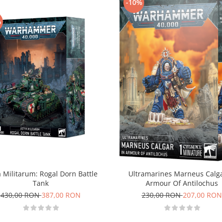
-10%
%
a Militarum: Rogal Dorn Battle
Ultramarines Marneus Calga
Tank
Armour Of Antilochus
430,00 RON
387,00 RON
230,00 RON
207,00 RON