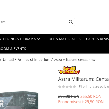
ATHERING & DIORAMA
SCULE & MATERIALE
CARTI & REVI
ROOM & EVENTS
 /
Unitati /
Armies of Imperium /
Astra Militarum: Centaur Rsv
Astra Militarum: Centa
Fii primul care scrie
295,00 RON
265,50 RON
Economisesti:
29,50
RON