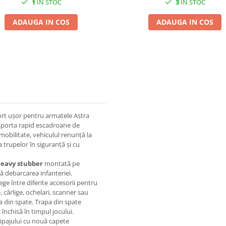
1
IN STOC
3
IN STOC
ADAUGA IN COS
ADAUGA IN COS
ort ușor pentru armatele Astra
sporta rapid escadroane de
i mobilitate, vehiculul renunță la
trupelor în siguranță și cu
eavy stubber
montată pe
ă debarcarea infanteriei.
e între diferite accesorii pentru
, cârlige, ochelari, scanner sau
a din spate. Trapa din spate
închisă în timpul jocului.
ipajului cu nouă capete