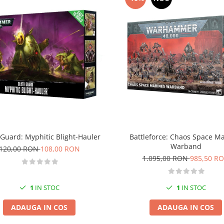
Guard: Myphitic Blight-Hauler
Battleforce: Chaos Space M
Warband
120,00 RON
108,00 RON
1.095,00 RON
985,50 R
1
IN STOC
1
IN STOC
ADAUGA IN COS
ADAUGA IN COS