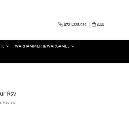
0721.225.039
0,00
STE
WARHAMMER & WARGAMES
ur Rsv
 un Review