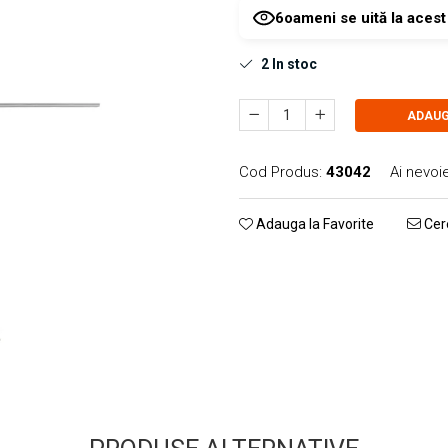
6
oameni se uită la aces
2
In stoc
ADAUG
Cod Produs:
43042
Ai nevoi
Adauga la Favorite
Cere