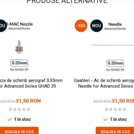
PRODUSE ALTERNATIVE
OU
-10%
NOU
Duza de schimb aerograf 0.35mm
Gaahleri - Ac de schimb aero
or Advanced Series GHAD 39
Needle for Advanced Serie
31,50 RON
31,50 RO
5,00 RON
35,00 RON
1
In stoc
1
In stoc
ADAUGA IN COS
ADAUGA IN COS