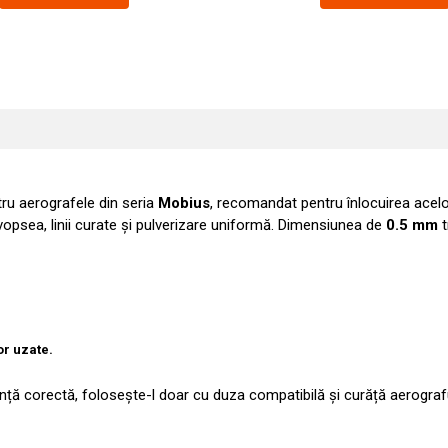
u aerografele din seria
Mobius
, recomandat pentru înlocuirea acelo
 vopsea, linii curate și pulverizare uniformă. Dimensiunea de
0.5 mm
t
or uzate.
anță corectă, folosește-l doar cu duza compatibilă și curăță aerograf