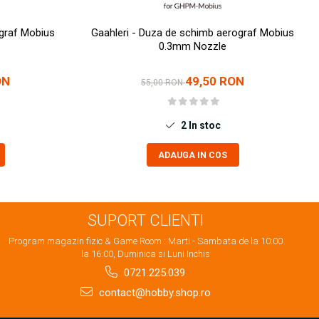
ograf Mobius
Gaahleri - Duza de schimb aerograf Mobius
0.3mm Nozzle
ON
49,50 RON
55,00 RON
2
In stoc
ADAUGA IN COS
SUPORT CLIENTI
Program magazin fizic & Game Room : Marti - Sambata de la 10:00
la 16:00, Duminica si Luni Inchis
0721.225.039
contact@hobby.shop.ro