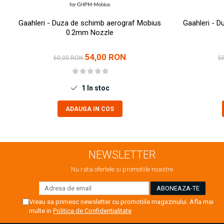
Markere Metalice
Gaahleri - Duza de schimb aerograf Mobius
Gaahleri - 
0.2mm Nozzle
54,00 RON
60,00 RON
5
1
In stoc
ADAUGA IN COS
NEWSLETTER
Nu rata ofertele si promotiile noastre
Vreau sa primesc newsletter cu promotiile magazinului. Afla mai
multe in
Politica de Confidentialitate