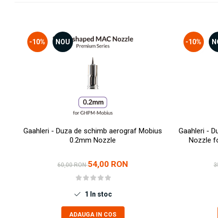
Technical Paint
Trench Crusade
Spray
Warhammer The Old World
Contrast Paint
-10%
NOU
-10%
N
Figurine Colectionabile
Drybrush
Citadel Paint Sets
Airbrush Paint
Green Stuff World
Chameleon Paints
Special Effects
Inks
Gaahleri - Duza de schimb aerograf Mobius
Gaahleri - 
Diluanti, lacuri si auxiliare
0.2mm Nozzle
Nozzle f
Primer
Pigmenti Super Metalici
54,00 RON
60,00 RON
3
Fluorescent Paints
Chrome Paints
1
In stoc
Dipping Inks
UV Resin
ADAUGA IN COS