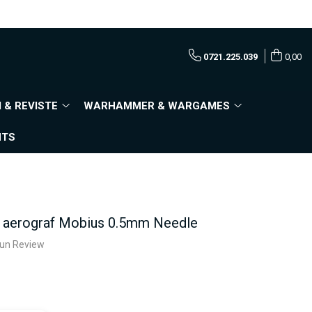
0721.225.039
0,00
 & REVISTE
WARHAMMER & WARGAMES
NTS
b aerograf Mobius 0.5mm Needle
e un Review