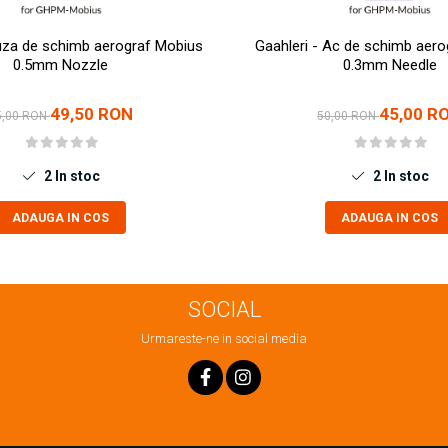
Duza de schimb aerograf Mobius
Gaahleri - Ac de schimb aer
0.5mm Nozzle
0.3mm Needle
49,50 RON
45,00 R
5,00 RON
50,00 RON
2
In stoc
2
In stoc
ADAUGA IN COS
ADAUGA IN COS
SOCIAL
Urmareste-ne in social media