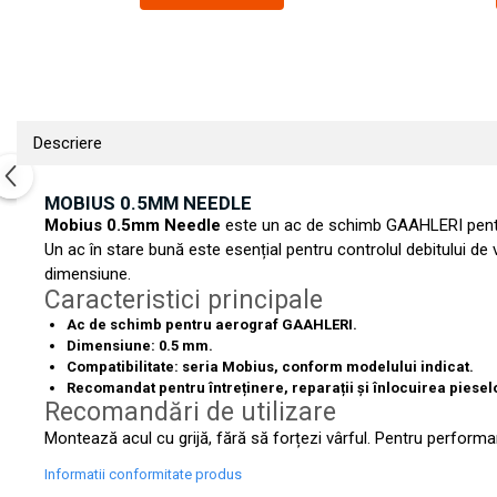
Pigmenti Glow In The Dark
Flexible Paint
Vopsele Metalice
Markere GSW
Vopsea spray
Descriere
MRP - MR. PAINT
MOBIUS 0.5MM NEEDLE
AERO
Mobius 0.5mm Needle
este un ac de schimb GAAHLERI pentr
AFV
Un ac în stare bună este esențial pentru controlul debitului de
Culori auto
dimensiune.
TAMIYA
Caracteristici principale
Diluanti si auxiliare Tamiya
Ac de schimb pentru aerograf GAAHLERI.
Dimensiune: 0.5 mm.
Vopsea acrilica Tamiya
Compatibilitate: seria Mobius, conform modelului indicat.
Spray Vopsea Tamiya
Recomandat pentru întreținere, reparații și înlocuirea piesel
Recomandări de utilizare
Markere Vopsea Tamiya
Montează acul cu grijă, fără să forțezi vârful. Pentru perform
Vallejo
Seturi de vopsele Vallejo
Informatii conformitate produs