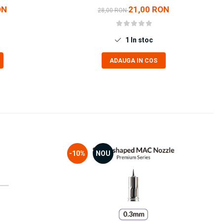
ON
21,00 RON
28,00 RON
1
In stoc
ADAUGA IN COS
-10%
NOU