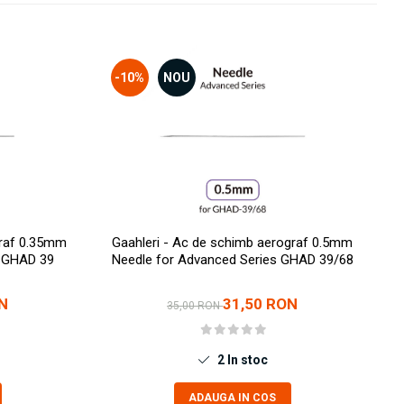
-10%
NOU
graf 0.35mm
Gaahleri - Ac de schimb aerograf 0.5mm
G
s GHAD 39
Needle for Advanced Series GHAD 39/68
N
31,50 RON
35,00 RON
2
In stoc
ADAUGA IN COS