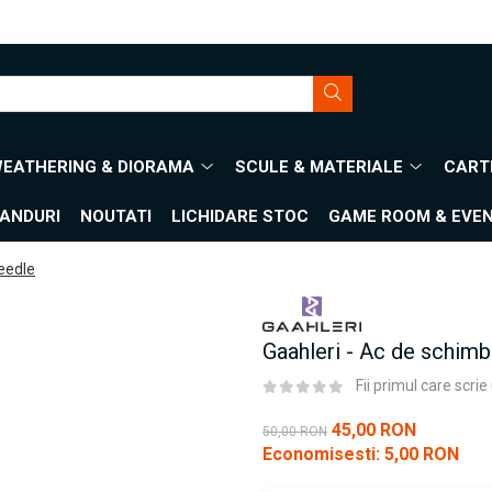
WEATHERING & DIORAMA
SCULE & MATERIALE
CARTI
ANDURI
NOUTATI
LICHIDARE STOC
GAME ROOM & EVE
eedle
Gaahleri - Ac de schim
Fii primul care scri
45,00 RON
50,00 RON
Economisesti:
5,00
RON