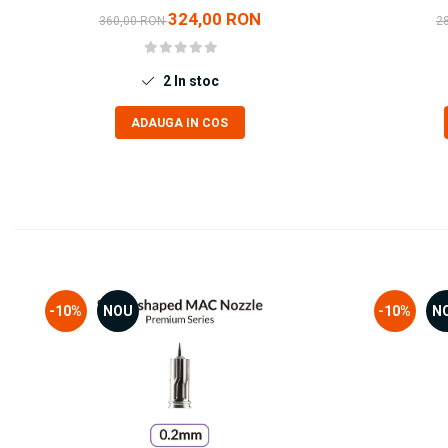
Vopsele acrilice & Seturi de vopsele
324,00 RON
360,00 RON
2
Solutii Weathering
Accesorii diorama
2
In stoc
Vegetatie
Décor
ADAUGA IN COS
Sol Diorama
Materiale pentru sol
Apa Diorama
The Army Painter
Accesorii pictura The Army Painter
Speedpaints
Warpaints Fanatic
-10%
NOU
-10%
N
Seturi Vopsele
Spray
Speedpaint Markers
Accesorii pictura
Gaahleri