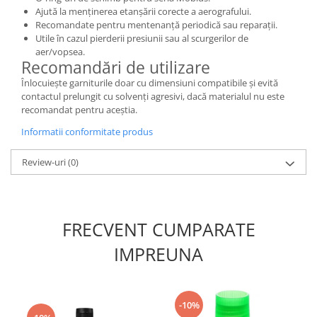
Vallejo Spray Paint
Ajută la menținerea etanșării corecte a aerografului.
Vallejo Auxiliaries
Recomandate pentru mentenanță periodică sau reparații.
Utile în cazul pierderii presiunii sau al scurgerilor de
Vallejo Acrylic Textures
aer/vopsea.
Vopsea la sticluta
Recomandări de utilizare
Vallejo Liquid Gold
Înlocuiește garniturile doar cu dimensiuni compatibile și evită
Vallejo Surface Primer
contactul prelungit cu solvenți agresivi, dacă materialul nu este
recomandat pentru aceștia.
Vallejo Weathering Effects
Vallejo Model Wash
Informatii conformitate produs
Vallejo Metal Color
Review-uri
(0)
AK Interactive
Vopsea Chrome
Creioane Weathering
FRECVENT CUMPARATE
Auxiliare
Real Colors Markers
IMPREUNA
Auxiliare & Diluanti
Primer (grund)
Playmarkers
-10%