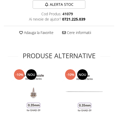
Technical Paint
ALERTA STOC
Trench Crusade
Spray
Cod Produs:
41079
Warhammer The Old World
Contrast Paint
Ai nevoie de ajutor?
0721.225.039
Figurine Colectionabile
Drybrush
Citadel Paint Sets
Adauga la Favorite
Cere informatii
Airbrush Paint
Green Stuff World
Chameleon Paints
PRODUSE ALTERNATIVE
Special Effects
Inks
Diluanti, lacuri si auxiliare
-10%
NOU
-10%
NOU
Primer
Pigmenti Super Metalici
Fluorescent Paints
Chrome Paints
Dipping Inks
UV Resin