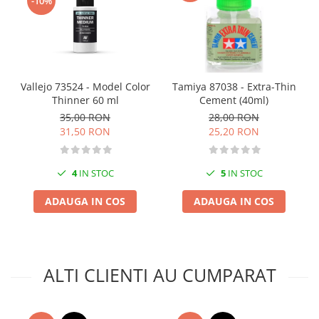
-10%
Vopsele acrilice & Seturi de vopsele
Solutii Weathering
Accesorii diorama
Vegetatie
Décor
Vallejo 73524 - Model Color
Tamiya 87038 - Extra-Thin
Sol Diorama
Thinner 60 ml
Cement (40ml)
Materiale pentru sol
35,00 RON
28,00 RON
31,50 RON
25,20 RON
Apa Diorama
The Army Painter
4
IN STOC
5
IN STOC
Accesorii pictura The Army Painter
Speedpaints
ADAUGA IN COS
ADAUGA IN COS
Warpaints Fanatic
Seturi Vopsele
Spray
Speedpaint Markers
ALTI CLIENTI AU CUMPARAT
Accesorii pictura
Gaahleri