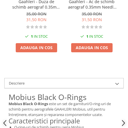
Gaahleri - Duza de
Gaahleri - Ac de schimb
Pigmenti Glow In The Dark
schimb aerograf 0.35mm
aerograf 0.35mm Needle
sc
Flexible Paint
Nozzle for Advanced
for Advanced Series
35,00 RON
35,00 RON
Series GHAD 39
GHAD 39
Vopsele Metalice
31,50 RON
31,50 RON
Markere GSW
Vopsea spray
1
IN STOC
1
IN STOC
MRP - MR. PAINT
ADAUGA IN COS
ADAUGA IN COS
AERO
AFV
Culori auto
TAMIYA
Diluanti si auxiliare Tamiya
Descriere
Vopsea acrilica Tamiya
Mobius Black O-Rings
Spray Vopsea Tamiya
Mobius Black O-Rings
este un set de garnituri/O-ring-uri de
Markere Vopsea Tamiya
schimb pentru aerografele GAAHLERI Mobius, util pentru
Vallejo
întreținere, etanșare și repararea componentelor uzate.
Caracteristici principale
Seturi de vopsele Vallejo
O-ring-uri de schimb pentru seria Mobius.