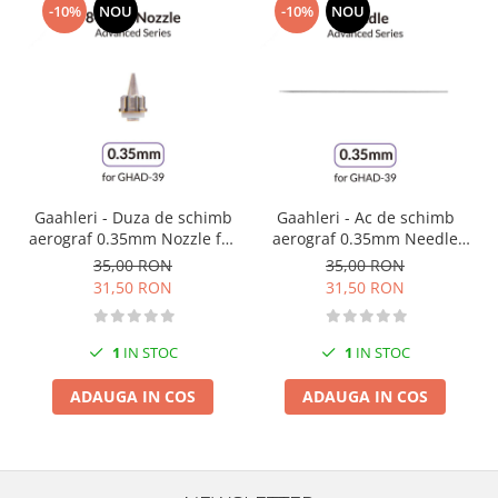
-10%
NOU
-10%
NOU
Markere Metalice
Gaahleri - Duza de schimb
Gaahleri - Ac de schimb
aerograf 0.35mm Nozzle for
aerograf 0.35mm Needle
Advanced Series GHAD 39
for Advanced Series GHAD
35,00 RON
35,00 RON
39
31,50 RON
31,50 RON
1
IN STOC
1
IN STOC
ADAUGA IN COS
ADAUGA IN COS