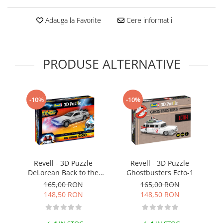
Technical Paint
Trench Crusade
Adauga la Favorite
Cere informatii
Spray
Warhammer The Old World
Contrast Paint
Figurine Colectionabile
Drybrush
Citadel Paint Sets
PRODUSE ALTERNATIVE
Airbrush Paint
Green Stuff World
-10%
-10%
Chameleon Paints
Special Effects
Inks
Diluanti, lacuri si auxiliare
Primer
Revell - 3D Puzzle
Revell - 3D Puzzle
Revell 
Pigmenti Super Metalici
DeLorean Back to the
Ghostbusters Ecto-1
Fluorescent Paints
Future
165,00 RON
165,00 RON
Chrome Paints
148,50 RON
148,50 RON
Dipping Inks
UV Resin