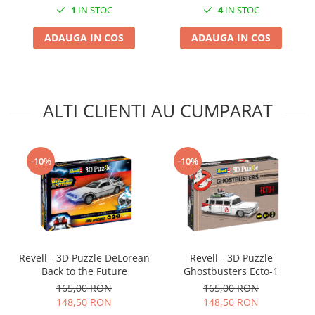
1
IN STOC
4
IN STOC
Markere Metalice
ADAUGA IN COS
ADAUGA IN COS
ALTI CLIENTI AU CUMPARAT
-10%
-10%
Revell - 3D Puzzle DeLorean
Revell - 3D Puzzle
Back to the Future
Ghostbusters Ecto-1
165,00 RON
165,00 RON
148,50 RON
148,50 RON