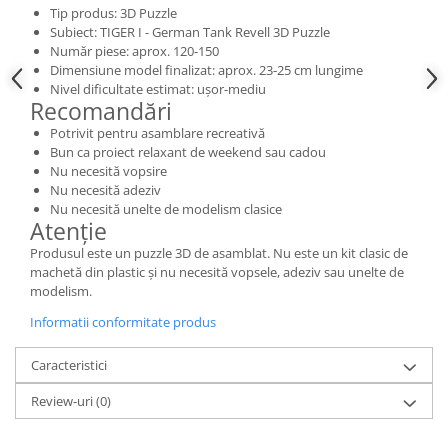
Vallejo Spray Paint
Tip produs: 3D Puzzle
Vallejo Auxiliaries
Subiect: TIGER I - German Tank Revell 3D Puzzle
Număr piese: aprox. 120-150
Vallejo Acrylic Textures
Dimensiune model finalizat: aprox. 23-25 cm lungime
Vopsea la sticluta
Nivel dificultate estimat: ușor-mediu
Recomandări
Vallejo Liquid Gold
Potrivit pentru asamblare recreativă
Vallejo Surface Primer
Bun ca proiect relaxant de weekend sau cadou
Vallejo Weathering Effects
Nu necesită vopsire
Vallejo Model Wash
Nu necesită adeziv
Nu necesită unelte de modelism clasice
Vallejo Metal Color
Atenție
AK Interactive
Produsul este un puzzle 3D de asamblat. Nu este un kit clasic de
Vopsea Chrome
machetă din plastic și nu necesită vopsele, adeziv sau unelte de
modelism.
Creioane Weathering
Auxiliare
Informatii conformitate produs
Real Colors Markers
Caracteristici
Auxiliare & Diluanti
Primer (grund)
Review-uri
(0)
Playmarkers