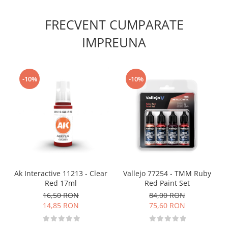
Vopsele acrilice & Seturi de vopsele
Solutii Weathering
FRECVENT CUMPARATE
Accesorii diorama
IMPREUNA
Vegetatie
Décor
Sol Diorama
-10%
-10%
Materiale pentru sol
Apa Diorama
The Army Painter
Accesorii pictura The Army Painter
Speedpaints
Warpaints Fanatic
Seturi Vopsele
Ak Interactive 11213 - Clear
Vallejo 77254 - TMM Ruby
Spray
Red 17ml
Red Paint Set
Speedpaint Markers
16,50 RON
84,00 RON
Accesorii pictura
14,85 RON
75,60 RON
Gaahleri