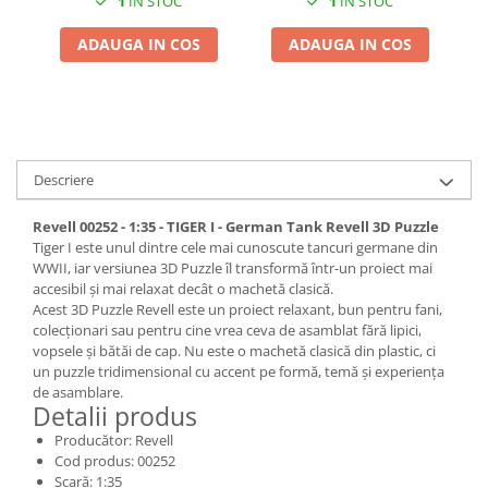
1
IN STOC
1
IN STOC
Pigmenti Glow In The Dark
ADAUGA IN COS
ADAUGA IN COS
Flexible Paint
Vopsele Metalice
Markere GSW
Vopsea spray
MRP - MR. PAINT
Descriere
AERO
AFV
Revell 00252 - 1:35 - TIGER I - German Tank Revell 3D Puzzle
Tiger I este unul dintre cele mai cunoscute tancuri germane din
Culori auto
WWII, iar versiunea 3D Puzzle îl transformă într-un proiect mai
TAMIYA
accesibil și mai relaxat decât o machetă clasică.
Acest 3D Puzzle Revell este un proiect relaxant, bun pentru fani,
Diluanti si auxiliare Tamiya
colecționari sau pentru cine vrea ceva de asamblat fără lipici,
Vopsea acrilica Tamiya
vopsele și bătăi de cap. Nu este o machetă clasică din plastic, ci
un puzzle tridimensional cu accent pe formă, temă și experiența
Spray Vopsea Tamiya
de asamblare.
Markere Vopsea Tamiya
Detalii produs
Vallejo
Producător: Revell
Cod produs: 00252
Seturi de vopsele Vallejo
Scară: 1:35