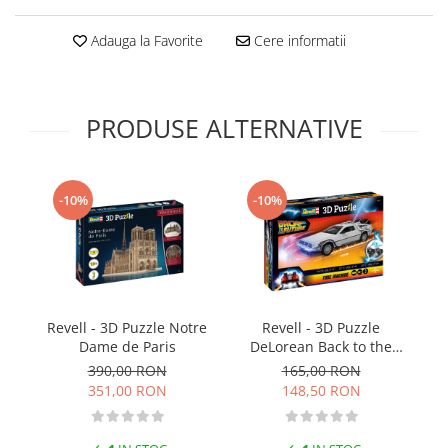
Technical Paint
Trench Crusade
Adauga la Favorite
Cere informatii
Spray
Warhammer The Old World
Contrast Paint
Figurine Colectionabile
Drybrush
Citadel Paint Sets
PRODUSE ALTERNATIVE
Airbrush Paint
Green Stuff World
-10%
-10%
Chameleon Paints
Special Effects
Inks
Diluanti, lacuri si auxiliare
Primer
Revell - 3D Puzzle Notre
Revell - 3D Puzzle
Pigmenti Super Metalici
Dame de Paris
DeLorean Back to the
Fluorescent Paints
Future
390,00 RON
165,00 RON
Chrome Paints
351,00 RON
148,50 RON
Dipping Inks
UV Resin