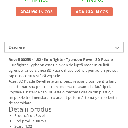
1
IN STOC
1
IN STOC
Pigmenti Glow In The Dark
ADAUGA IN COS
ADAUGA IN COS
Flexible Paint
Vopsele Metalice
Markere GSW
Vopsea spray
MRP - MR. PAINT
Descriere
AERO
AFV
Revell 00253 - 1:32 - Eurofighter Typhoon Revell 3D Puzzle
Eurofighter Typhoon este un avion de luptă modern cu linii
Culori auto
agresive, iar versiunea 3D Puzzle îl face potrivit pentru un proiect
TAMIYA
rapid, decorativ și fără vopsele.
Acest 3D Puzzle Revell este un proiect relaxant, bun pentru fani,
Diluanti si auxiliare Tamiya
colecționari sau pentru cine vrea ceva de asamblat fără lipici,
Vopsea acrilica Tamiya
vopsele și bătăi de cap. Nu este o machetă clasică din plastic, ci
un puzzle tridimensional cu accent pe formă, temă și experiența
Spray Vopsea Tamiya
de asamblare.
Markere Vopsea Tamiya
Detalii produs
Vallejo
Producător: Revell
Cod produs: 00253
Seturi de vopsele Vallejo
Scară: 1:32