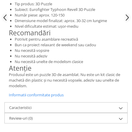
Vallejo Spray Paint
Tip produs: 3D Puzzle
Vallejo Auxiliaries
Subiect: Eurofighter Typhoon Revell 3D Puzzle
Număr piese: aprox. 120-150
Vallejo Acrylic Textures
Dimensiune model finalizat: aprox. 30-32 cm lungime
Vopsea la sticluta
Nivel dificultate estimat: ușor-mediu
Recomandări
Vallejo Liquid Gold
Potrivit pentru asamblare recreativă
Vallejo Surface Primer
Bun ca proiect relaxant de weekend sau cadou
Vallejo Weathering Effects
Nu necesită vopsire
Vallejo Model Wash
Nu necesită adeziv
Nu necesită unelte de modelism clasice
Vallejo Metal Color
Atenție
AK Interactive
Produsul este un puzzle 3D de asamblat. Nu este un kit clasic de
Vopsea Chrome
machetă din plastic și nu necesită vopsele, adeziv sau unelte de
modelism.
Creioane Weathering
Auxiliare
Informatii conformitate produs
Real Colors Markers
Caracteristici
Auxiliare & Diluanti
Primer (grund)
Review-uri
(0)
Playmarkers