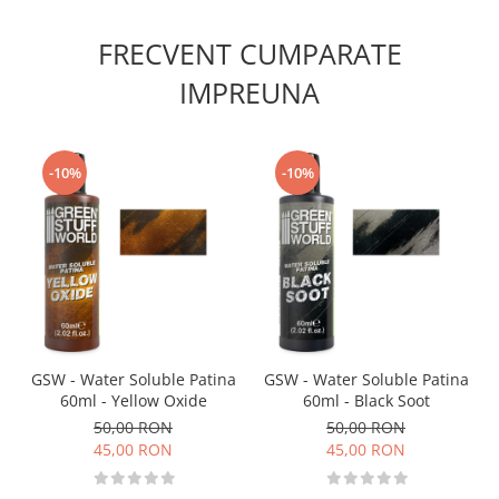
Vopsele acrilice & Seturi de vopsele
Solutii Weathering
FRECVENT CUMPARATE
Accesorii diorama
IMPREUNA
Vegetatie
Décor
Sol Diorama
-10%
-10%
Materiale pentru sol
Apa Diorama
The Army Painter
Accesorii pictura The Army Painter
Speedpaints
Warpaints Fanatic
Seturi Vopsele
GSW - Water Soluble Patina
GSW - Water Soluble Patina
Spray
60ml - Yellow Oxide
60ml - Black Soot
Speedpaint Markers
50,00 RON
50,00 RON
Accesorii pictura
45,00 RON
45,00 RON
Gaahleri