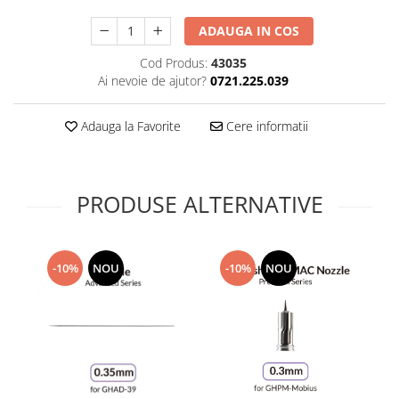
Technical Paint
Trench Crusade
ADAUGA IN COS
Spray
Warhammer The Old World
Contrast Paint
Cod Produs:
43035
Figurine Colectionabile
Ai nevoie de ajutor?
0721.225.039
Drybrush
Citadel Paint Sets
Adauga la Favorite
Cere informatii
Airbrush Paint
Green Stuff World
Chameleon Paints
PRODUSE ALTERNATIVE
Special Effects
Inks
Diluanti, lacuri si auxiliare
-10%
NOU
-10%
NOU
Primer
Pigmenti Super Metalici
Fluorescent Paints
Chrome Paints
Dipping Inks
UV Resin