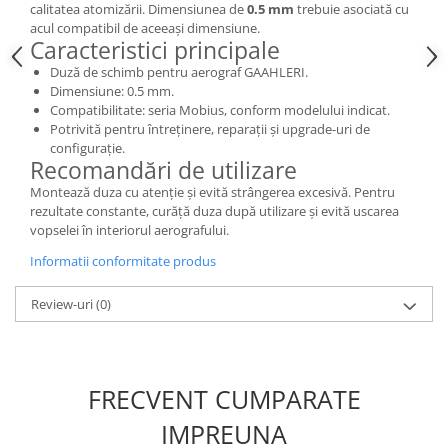
Vallejo Spray Paint
calitatea atomizării. Dimensiunea de
0.5 mm
trebuie asociată cu
acul compatibil de aceeași dimensiune.
Vallejo Auxiliaries
Caracteristici principale
Vallejo Acrylic Textures
Duză de schimb pentru aerograf GAAHLERI.
Vopsea la sticluta
Dimensiune: 0.5 mm.
Vallejo Liquid Gold
Compatibilitate: seria Mobius, conform modelului indicat.
Potrivită pentru întreținere, reparații și upgrade-uri de
Vallejo Surface Primer
configurație.
Vallejo Weathering Effects
Recomandări de utilizare
Vallejo Model Wash
Montează duza cu atenție și evită strângerea excesivă. Pentru
Vallejo Metal Color
rezultate constante, curăță duza după utilizare și evită uscarea
vopselei în interiorul aerografului.
AK Interactive
Informatii conformitate produs
Vopsea Chrome
Creioane Weathering
Review-uri
(0)
Auxiliare
Real Colors Markers
Auxiliare & Diluanti
FRECVENT CUMPARATE
Primer (grund)
Playmarkers
IMPREUNA