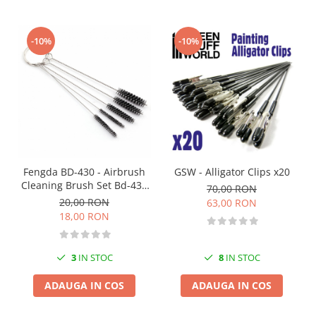
Vopsele acrilice & Seturi de vopsele
Solutii Weathering
Accesorii diorama
-10%
-10%
Vegetatie
Décor
Sol Diorama
Materiale pentru sol
Apa Diorama
The Army Painter
Fengda BD-430 - Airbrush
GSW - Alligator Clips x20
Accesorii pictura The Army Painter
Cleaning Brush Set Bd-430
70,00 RON
Speedpaints
With 5 Brushes
20,00 RON
63,00 RON
Warpaints Fanatic
18,00 RON
Seturi Vopsele
Spray
3
IN STOC
8
IN STOC
Speedpaint Markers
Accesorii pictura
ADAUGA IN COS
ADAUGA IN COS
Gaahleri