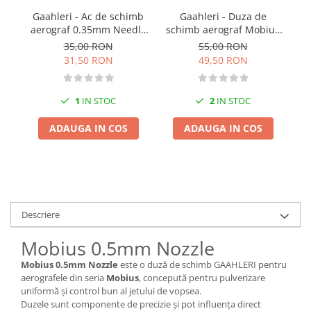
Pigmenti Glow In The Dark
Gaahleri - Ac de schimb
Gaahleri - Duza de
Flexible Paint
aerograf 0.35mm Needle
schimb aerograf Mobius
sc
for Advanced Series
0.3mm Nozzle
35,00 RON
55,00 RON
Vopsele Metalice
GHAD 39
31,50 RON
49,50 RON
Markere GSW
Vopsea spray
1
IN STOC
2
IN STOC
MRP - MR. PAINT
AERO
ADAUGA IN COS
ADAUGA IN COS
AFV
Culori auto
TAMIYA
Diluanti si auxiliare Tamiya
Descriere
Vopsea acrilica Tamiya
Spray Vopsea Tamiya
Mobius 0.5mm Nozzle
Markere Vopsea Tamiya
Mobius 0.5mm Nozzle
este o duză de schimb GAAHLERI pentru
Vallejo
aerografele din seria
Mobius
, concepută pentru pulverizare
uniformă și control bun al jetului de vopsea.
Seturi de vopsele Vallejo
Duzele sunt componente de precizie și pot influența direct