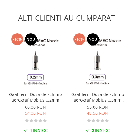
Markere Metalice
ALTI CLIENTI AU CUMPARAT
-10%
NOU
-10%
NOU
Gaahleri - Duza de schimb
Gaahleri - Duza de schimb
aerograf Mobius 0.2mm
aerograf Mobius 0.3mm
Nozzle
Nozzle
60,00 RON
55,00 RON
54,00 RON
49,50 RON
1
IN STOC
2
IN STOC