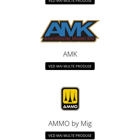
VEZI MAI MULTE PRODUSE
Technical Paint
Trench Crusade
Spray
Warhammer The Old World
Contrast Paint
Figurine Colectionabile
Drybrush
Citadel Paint Sets
Airbrush Paint
AMK
Green Stuff World
Chameleon Paints
VEZI MAI MULTE PRODUSE
Special Effects
Inks
Diluanti, lacuri si auxiliare
Primer
Pigmenti Super Metalici
Fluorescent Paints
Chrome Paints
AMMO by Mig
Dipping Inks
VEZI MAI MULTE PRODUSE
UV Resin