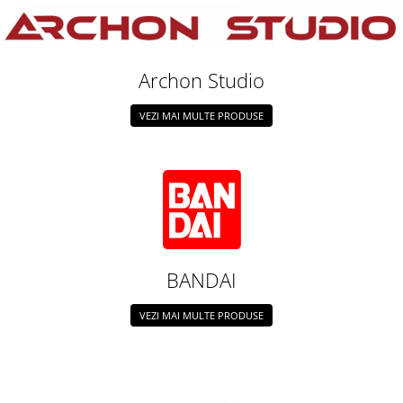
Vopsele acrilice & Seturi de vopsele
Solutii Weathering
Accesorii diorama
Archon Studio
Vegetatie
Décor
VEZI MAI MULTE PRODUSE
Sol Diorama
Materiale pentru sol
Apa Diorama
The Army Painter
Accesorii pictura The Army Painter
Speedpaints
Warpaints Fanatic
BANDAI
Seturi Vopsele
Spray
VEZI MAI MULTE PRODUSE
Speedpaint Markers
Accesorii pictura
Gaahleri