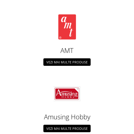
Pigmenti Glow In The Dark
Flexible Paint
Vopsele Metalice
Markere GSW
Vopsea spray
MRP - MR. PAINT
AMT
AERO
AFV
VEZI MAI MULTE PRODUSE
Culori auto
TAMIYA
Diluanti si auxiliare Tamiya
Vopsea acrilica Tamiya
Spray Vopsea Tamiya
Markere Vopsea Tamiya
Amusing Hobby
Vallejo
Seturi de vopsele Vallejo
VEZI MAI MULTE PRODUSE