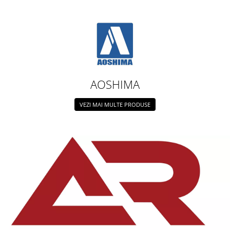
Vallejo Spray Paint
Vallejo Auxiliaries
Vallejo Acrylic Textures
Vopsea la sticluta
Vallejo Liquid Gold
Vallejo Surface Primer
AOSHIMA
Vallejo Weathering Effects
Vallejo Model Wash
VEZI MAI MULTE PRODUSE
Vallejo Metal Color
AK Interactive
Vopsea Chrome
Creioane Weathering
Auxiliare
Real Colors Markers
Auxiliare & Diluanti
Primer (grund)
Playmarkers