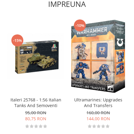
Vopsele acrilice & Seturi de vopsele
IMPREUNA
Solutii Weathering
Accesorii diorama
Vegetatie
-10%
Décor
-15%
Sol Diorama
Materiale pentru sol
Apa Diorama
The Army Painter
Accesorii pictura The Army Painter
Speedpaints
Warpaints Fanatic
Seturi Vopsele
Italeri 25768 - 1:56 Italian
Ultramarines: Upgrades
Spray
Tanks And Semoventi
And Transfers
95,00 RON
Speedpaint Markers
160,00 RON
80,75 RON
144,00 RON
Accesorii pictura
Gaahleri