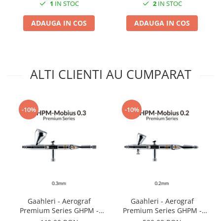
1
IN STOC
2
IN STOC
Markere Metalice
ADAUGA IN COS
ADAUGA IN COS
ALTI CLIENTI AU CUMPARAT
-10%
-10%
Gaahleri - Aerograf
Gaahleri - Aerograf
Premium Series GHPM -
Premium Series GHPM -
Mobius 0.3mm
Mobius 0.2mm