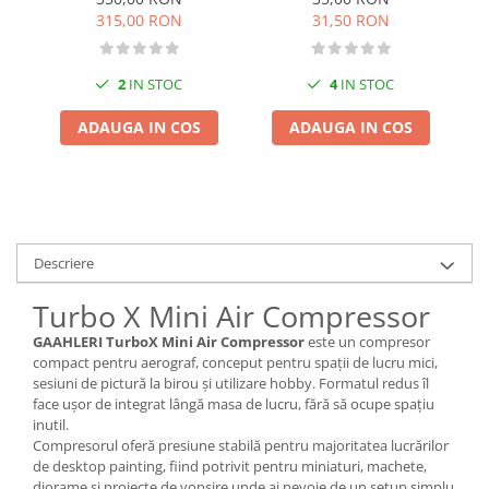
Pigmenti Glow In The Dark
31,50 RON
315,00 RON
Flexible Paint
Vopsele Metalice
4
IN STOC
2
IN STOC
Markere GSW
ADAUGA IN COS
ADAUGA IN COS
Vopsea spray
MRP - MR. PAINT
AERO
AFV
Culori auto
Descriere
TAMIYA
Turbo X Mini Air Compressor
Diluanti si auxiliare Tamiya
GAAHLERI TurboX Mini Air Compressor
este un compresor
Vopsea acrilica Tamiya
compact pentru aerograf, conceput pentru spații de lucru mici,
Spray Vopsea Tamiya
sesiuni de pictură la birou și utilizare hobby. Formatul redus îl
Markere Vopsea Tamiya
face ușor de integrat lângă masa de lucru, fără să ocupe spațiu
inutil.
Vallejo
Compresorul oferă presiune stabilă pentru majoritatea lucrărilor
Seturi de vopsele Vallejo
de desktop painting, fiind potrivit pentru miniaturi, machete,
diorame și proiecte de vopsire unde ai nevoie de un setup simplu