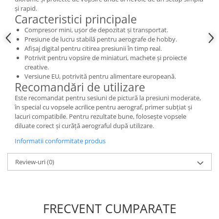
Vallejo Spray Paint
și rapid.
Vallejo Auxiliaries
Caracteristici principale
Vallejo Acrylic Textures
Compresor mini, ușor de depozitat și transportat.
Presiune de lucru stabilă pentru aerografe de hobby.
Vopsea la sticluta
Afișaj digital pentru citirea presiunii în timp real.
Vallejo Liquid Gold
Potrivit pentru vopsire de miniaturi, machete și proiecte
Vallejo Surface Primer
creative.
Versiune EU, potrivită pentru alimentare europeană.
Vallejo Weathering Effects
Recomandări de utilizare
Vallejo Model Wash
Este recomandat pentru sesiuni de pictură la presiuni moderate,
Vallejo Metal Color
în special cu vopsele acrilice pentru aerograf, primer subțiat și
AK Interactive
lacuri compatibile. Pentru rezultate bune, folosește vopsele
diluate corect și curăță aerograful după utilizare.
Vopsea Chrome
Informatii conformitate produs
Creioane Weathering
Auxiliare
Review-uri
(0)
Real Colors Markers
Auxiliare & Diluanti
Primer (grund)
FRECVENT CUMPARATE
Playmarkers