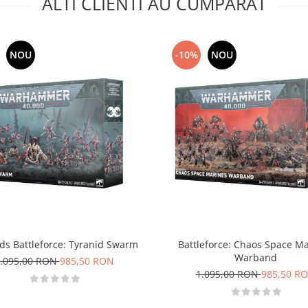
ALTI CLIENTI AU CUMPARAT
NOU
-10%
NOU
ds Battleforce: Tyranid Swarm
Battleforce: Chaos Space M
Warband
.095,00 RON
985,50 RON
1.095,00 RON
985,50 R