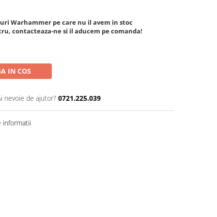
aturi Warhammer pe care nu il avem in stoc
stru, contacteaza-ne si il aducem pe comanda!
A IN COS
Ai nevoie de ajutor?
0721.225.039
informatii