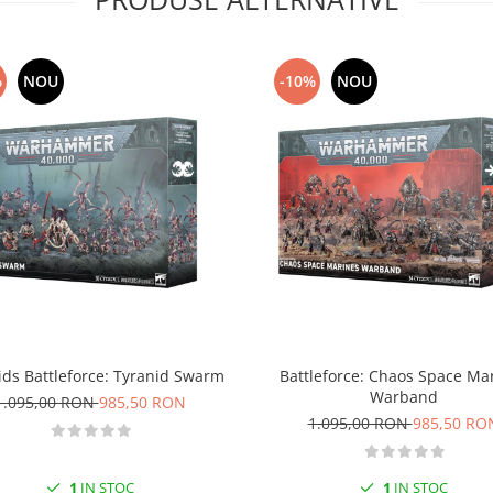
%
NOU
-10%
NOU
ids Battleforce: Tyranid Swarm
Battleforce: Chaos Space Ma
Warband
1.095,00 RON
985,50 RON
1.095,00 RON
985,50 RO
1
IN STOC
1
IN STOC