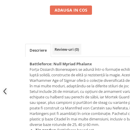
Pigmenti Glow In The Dark
ADAUGA IN COS
Flexible Paint
Vopsele Metalice
Markere GSW
Vopsea spray
MRP - MR. PAINT
Review-uri
(0)
Descriere
AERO
AFV
Battleforce: Null Myriad Phalanx
Culori auto
Forța Ossiarch Bonereapers se adună într-o formație echili
luptă solidă, constructe de elită și rezistență la magie. Ace
TAMIYA
Warhammer Age of Sigmar oferă o colecție diversificată de 
Diluanti si auxiliare Tamiya
în mai multe moduri, adaptându-se la diferite stiluri de joc
Setul include 26 de miniaturi, cu opțiuni de armament varia
Vopsea acrilica Tamiya
echipate cu halberd sau perechi de săbii, iar Mortek Guard
Spray Vopsea Tamiya
sau spear, plus campioni și purtători de steag cu variante 
Markere Vopsea Tamiya
poate fi construit ca Mannfred von Carstein sau Neferata, 
Harbingers pot fi asamblați în orice combinație. Pachetu
Vallejo
plastic și baze Citadel în mai multe dimensiuni, inclusiv o
Seturi de vopsele Vallejo
diverse baze rotunde de 25, 40 și 60 mm.