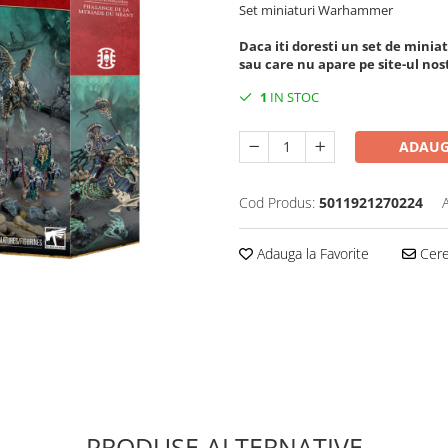
Set miniaturi Warhammer
Daca iti doresti un set de mini
sau care nu apare pe site-ul no
1
IN STOC
ADAUG
Cod Produs:
5011921270224
Adauga la Favorite
Cere 
PRODUSE ALTERNATIVE