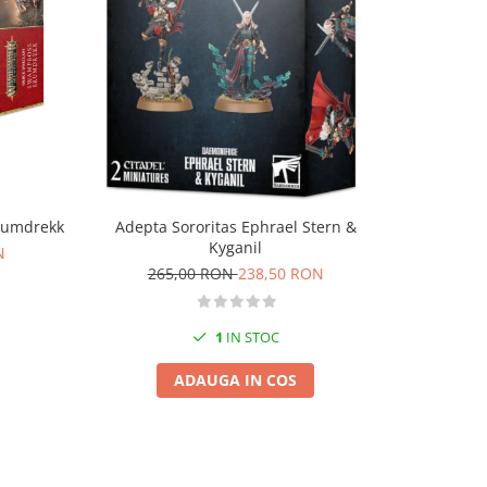
-10%
kumdrekk
Adepta Sororitas Ephrael Stern &
Death G
Kyganil
N
265,00 RON
238,50 RON
13
1
IN STOC
ADAUGA IN COS