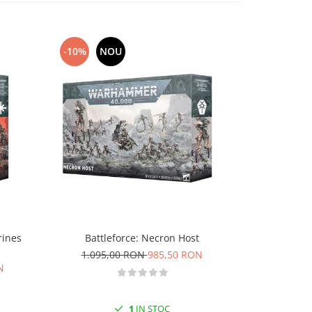
-10%
NOU
-10%
rines
Battleforce: Necron Host
Aeldar
1.095,00 RON
985,50 RON
1.060
N
1
IN STOC