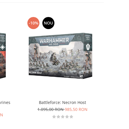
-10%
NOU
-10%
arines
Battleforce: Necron Host
Ael
1.095,00 RON
985,50 RON
1.0
ON