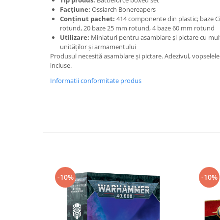
Tip produs:
Battleforce boxed set
Vallejo Spray Paint
Facțiune:
Ossiarch Bonereapers
Vallejo Auxiliaries
Conținut pachet:
414 componente din plastic; baze 
Vallejo Acrylic Textures
rotund, 20 baze 25 mm rotund, 4 baze 60 mm rotund
Utilizare:
Miniaturi pentru asamblare și pictare cu mult
Vopsea la sticluta
unităților și armamentului
Vallejo Liquid Gold
Produsul necesită asamblare și pictare. Adezivul, vopselele
Vallejo Surface Primer
incluse.
Vallejo Weathering Effects
Informatii conformitate produs
Vallejo Model Wash
Vallejo Metal Color
AK Interactive
Vopsea Chrome
Creioane Weathering
Auxiliare
Real Colors Markers
-10%
-10%
Auxiliare & Diluanti
Primer (grund)
Playmarkers