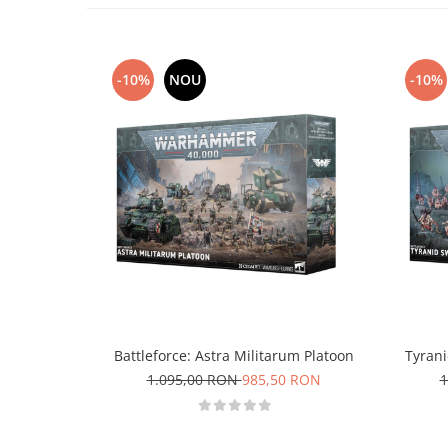
Markere Metalice
-10%
NOU
-10%
Battleforce: Astra Militarum Platoon
Tyrani
1.095,00 RON
985,50 RON
1