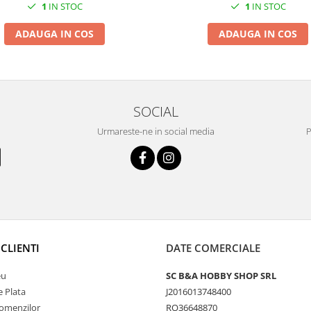
1
IN STOC
1
IN STOC
ADAUGA IN COS
ADAUGA IN COS
SOCIAL
Urmareste-ne in social media
P
CLIENTI
DATE COMERCIALE
eu
SC B&A HOBBY SHOP SRL
 Plata
J2016013748400
Comenzilor
RO36648870