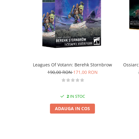
Vopsele acrilice & Seturi de vopsele
Solutii Weathering
Accesorii diorama
Vegetatie
Décor
Sol Diorama
Materiale pentru sol
Apa Diorama
Leagues Of Votann: Berehk Stornbrow
Ossiarc
The Army Painter
190,00 RON
171,00 RON
Accesorii pictura The Army Painter
Speedpaints
Warpaints Fanatic
2
IN STOC
Seturi Vopsele
ADAUGA IN COS
Spray
Speedpaint Markers
Accesorii pictura
Gaahleri