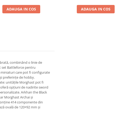
ADAUGA IN COS
ADAUGA IN COS
brată, combinând o linie de
st set Battleforce pentru
miniaturi care pot fi configurate
 și preferințe de hobby.
te: unitățile Morghast pot fi
 oferă opțiuni de nadirite sword
personalizate. Arkhan the Black
iar Morghast Archai și
l conține 414 componente din
 bază ovală de 120×92 mm și