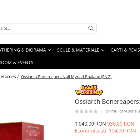
ATHERING & DIORAMA
SCULE & MATERIALE
CARTI & REVI
ROOM & EVENTS
eforces /
Ossiarch Bonereapers:Null Myriad Phalanx (ENG)
Ossiarch Bonereapers:
Fii primul care scrie
1.040,00 RON
936,00 RON
Economisesti:
104,00
RON