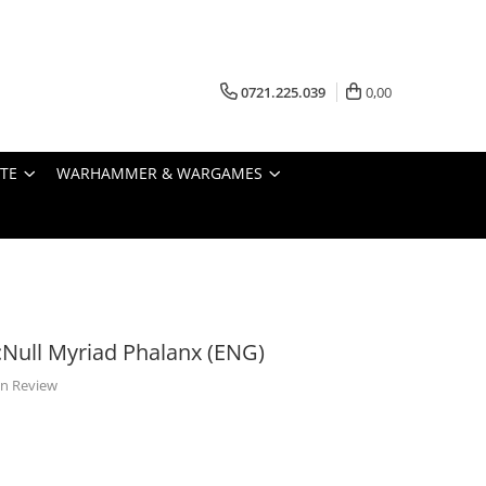
0721.225.039
0,00
STE
WARHAMMER & WARGAMES
Null Myriad Phalanx (ENG)
 un Review