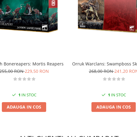
h Bonereapers: Mortis Reapers
Orruk Warclans: Swampboss S
255,00 RON
229,50 RON
268,00 RON
241,20 RO
1
IN STOC
1
IN STOC
ADAUGA IN COS
ADAUGA IN COS