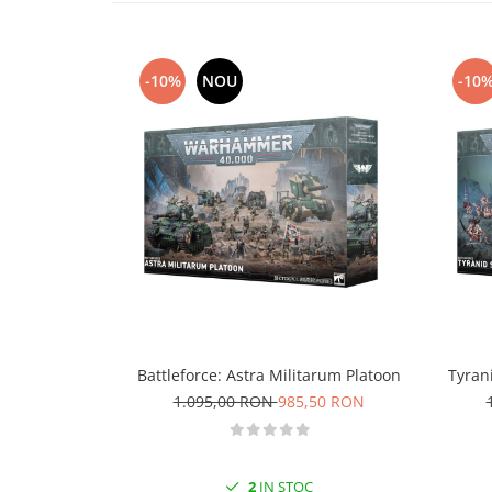
Technical Paint
Trench Crusade
Spray
Warhammer The Old World
Contrast Paint
-10%
NOU
-10
Figurine Colectionabile
Drybrush
Citadel Paint Sets
Airbrush Paint
Green Stuff World
Chameleon Paints
Special Effects
Inks
Diluanti, lacuri si auxiliare
Primer
Pigmenti Super Metalici
Battleforce: Astra Militarum Platoon
Tyran
Fluorescent Paints
1.095,00 RON
985,50 RON
Chrome Paints
Dipping Inks
UV Resin
2
IN STOC