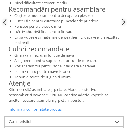
Vallejo Spray Paint
Nivel dificultate estimat: mediu
Recomandări pentru asamblare
Vallejo Auxiliaries
Clește de modelism pentru decuparea pieselor
Vallejo Acrylic Textures
Cutter fin pentru curățarea punctelor de prindere
Vopsea la sticluta
Pensete pentru piesele mici
Vallejo Liquid Gold
Hârtie abrazivă fină pentru finisare
Extra vopsele și materiale de weathering, dacă vrei un rezultat
Vallejo Surface Primer
mai realist
Vallejo Weathering Effects
Culori recomandate
Vallejo Model Wash
Gri naval / negru, în funcție de navă
Vallejo Metal Color
Alb și crem pentru suprastructuri, unde este cazul
Roșu cărămiziu pentru zona inferioară a carenei
AK Interactive
Lemn / maro pentru nave istorice
Vopsea Chrome
Tonuri discrete de rugină și uzură
Atenție
Creioane Weathering
Kitul necesită asamblare și pictare. Modelul este livrat
Auxiliare
neasamblat și nevopsit. Kitul NU conține adeziv, vopsele sau
Real Colors Markers
unelte necesare asamblării și pictării acestuia.
Auxiliare & Diluanti
Informatii conformitate produs
Primer (grund)
Playmarkers
Caracteristici