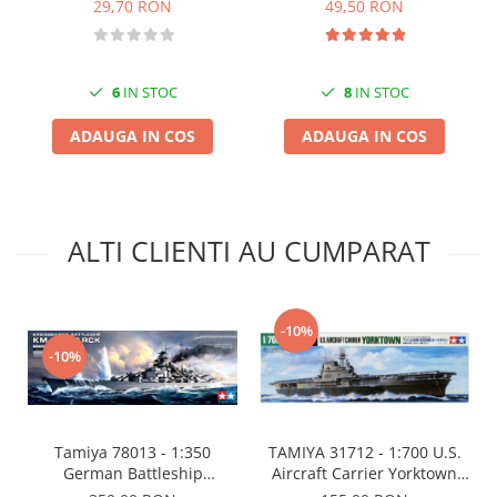
49,50 RON
29,70 RON
Markere Metalice
8
IN STOC
6
IN STOC
ADAUGA IN COS
ADAUGA IN COS
ALTI CLIENTI AU CUMPARAT
-10%
-10%
Tamiya 78013 - 1:350
TAMIYA 31712 - 1:700 U.S.
German Battleship
Aircraft Carrier Yorktown
Bismarck
CV-5 - Water Line Series