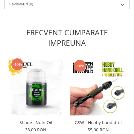
Vopsele acrilice & Seturi de vopsele
Review-uri
(0)
Solutii Weathering
Accesorii diorama
Vegetatie
FRECVENT CUMPARATE
Décor
IMPREUNA
Sol Diorama
Materiale pentru sol
Apa Diorama
The Army Painter
-10%
-10%
Accesorii pictura The Army Painter
Speedpaints
Warpaints Fanatic
Seturi Vopsele
Spray
Speedpaint Markers
Accesorii pictura
GSW - Hobby hand drill
Shade : Nuln Oil
55,00 RON
33,00 RON
Gaahleri