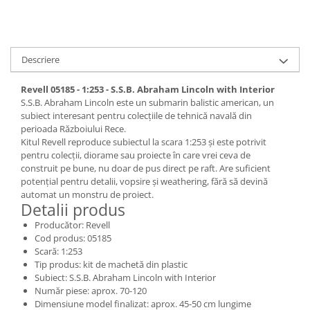
Pigmenti Glow In The Dark
Flexible Paint
Vopsele Metalice
Descriere
Markere GSW
Vopsea spray
Revell 05185 - 1:253 - S.S.B. Abraham Lincoln with Interior
S.S.B. Abraham Lincoln este un submarin balistic american, un
MRP - MR. PAINT
subiect interesant pentru colecțiile de tehnică navală din
AERO
perioada Războiului Rece.
Kitul Revell reproduce subiectul la scara 1:253 și este potrivit
AFV
pentru colecții, diorame sau proiecte în care vrei ceva de
Culori auto
construit pe bune, nu doar de pus direct pe raft. Are suficient
TAMIYA
potențial pentru detalii, vopsire și weathering, fără să devină
automat un monstru de proiect.
Diluanti si auxiliare Tamiya
Detalii produs
Vopsea acrilica Tamiya
Producător: Revell
Spray Vopsea Tamiya
Cod produs: 05185
Scară: 1:253
Markere Vopsea Tamiya
Tip produs: kit de machetă din plastic
Vallejo
Subiect: S.S.B. Abraham Lincoln with Interior
Număr piese: aprox. 70-120
Seturi de vopsele Vallejo
Dimensiune model finalizat: aprox. 45-50 cm lungime