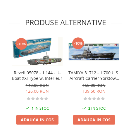
Technical Paint
Trench Crusade
Spray
Warhammer The Old World
Contrast Paint
PRODUSE ALTERNATIVE
Figurine Colectionabile
Drybrush
Citadel Paint Sets
Airbrush Paint
-10%
-10%
Green Stuff World
Chameleon Paints
Special Effects
Revell 05078 - 1:144 - U-
TAMIYA 31712 - 1:700 U.S.
Inks
Boat XXI Type w. Interieur
Aircraft Carrier Yorktown
Diluanti, lacuri si auxiliare
CV-5 - Water Line Series
140,00 RON
155,00 RON
Primer
126,00 RON
139,50 RON
Pigmenti Super Metalici
Fluorescent Paints
1
IN STOC
2
IN STOC
Chrome Paints
ADAUGA IN COS
ADAUGA IN COS
Dipping Inks
UV Resin