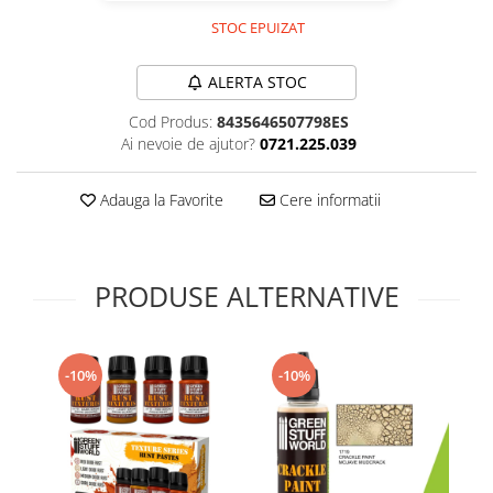
Technical Paint
Trench Crusade
STOC EPUIZAT
Spray
Warhammer The Old World
Contrast Paint
ALERTA STOC
Figurine Colectionabile
Drybrush
Cod Produs:
8435646507798ES
Citadel Paint Sets
Ai nevoie de ajutor?
0721.225.039
Airbrush Paint
Green Stuff World
Adauga la Favorite
Cere informatii
Chameleon Paints
Special Effects
Inks
PRODUSE ALTERNATIVE
Diluanti, lacuri si auxiliare
Primer
Pigmenti Super Metalici
-10%
-10%
Fluorescent Paints
Chrome Paints
Dipping Inks
UV Resin