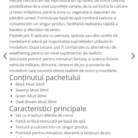
Fiecare textură din set reproduce un tip diferit de noroi, oferind
Vallejo Spray Paint
posibilitatea de a crea suprafețe variate, de la sol închis la culoare
Vallejo Auxiliaries
și teren mlăștinos până la zone cu vegetație și depuneri de
Vallejo Acrylic Textures
pământ umed. Formula pe bază de apă combină textura și
culoarea într-un singur produs, facilitând realizarea rapidă a
Vopsea la sticluta
bazelor și efectelor de teren.
Vallejo Liquid Gold
Pastele pot fi aplicate cu pensula, spatula sau alte unelte de
Vallejo Surface Primer
modelare și aderă pe majoritatea suprafețelor utilizate în
modelism. După uscare, pot fi combinate cu alte tehnici de
Vallejo Weathering Effects
weathering pentru un nivel suplimentar de realism.
Vallejo Model Wash
Setul este potrivit pentru miniaturi fantasy și science-fiction,
vehicule militare, diorame, terenuri de joc și proiecte de
Vallejo Metal Color
modelism care necesită efecte realiste de noroi și murdărie.
AK Interactive
Conținutul pachetului
Vopsea Chrome
Black Mud 30ml
Swamp Mud 30ml
Creioane Weathering
Green Mud 30ml
Auxiliare
Dark Brown Mud 30ml
Caracteristici principale
Real Colors Markers
Auxiliare & Diluanti
Set cu 4 texturi diferite de noroi
Pastă acrilică texturată pe bază de apă
Primer (grund)
Textură și culoare într-un singur produs
Playmarkers
Potrivită pentru miniaturi, diorame și terenuri de joc