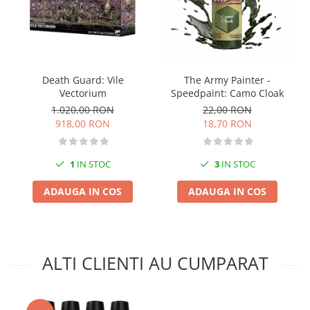
Markere Metalice
The Army Painter -
Death Guard: Vile
Speedpaint: Camo Cloak
Vectorium
22,00 RON
1.020,00 RON
18,70 RON
918,00 RON
3
IN STOC
1
IN STOC
ADAUGA IN COS
ADAUGA IN COS
ALTI CLIENTI AU CUMPARAT