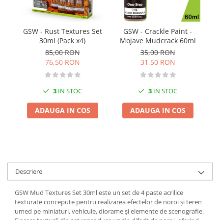
Pigmenti Glow In The Dark
Flexible Paint
GSW - Rust Textures Set
GSW - Crackle Paint -
Vopsele Metalice
30ml (Pack x4)
Mojave Mudcrack 60ml
Markere GSW
85,00 RON
35,00 RON
Vopsea spray
76,50 RON
31,50 RON
MRP - MR. PAINT
AERO
3
IN STOC
3
IN STOC
AFV
ADAUGA IN COS
ADAUGA IN COS
Culori auto
TAMIYA
Diluanti si auxiliare Tamiya
Vopsea acrilica Tamiya
Spray Vopsea Tamiya
Descriere
Markere Vopsea Tamiya
GSW Mud Textures Set 30ml este un set de 4 paste acrilice
Vallejo
texturate concepute pentru realizarea efectelor de noroi și teren
Seturi de vopsele Vallejo
umed pe miniaturi, vehicule, diorame și elemente de scenografie.