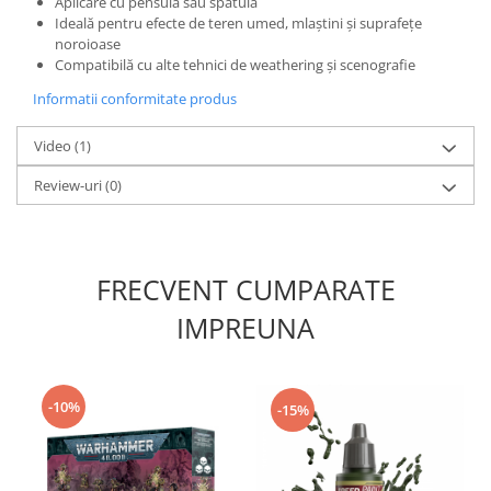
Vopsele acrilice & Seturi de vopsele
Aplicare cu pensula sau spatula
Ideală pentru efecte de teren umed, mlaștini și suprafețe
Solutii Weathering
noroioase
Accesorii diorama
Compatibilă cu alte tehnici de weathering și scenografie
Vegetatie
Informatii conformitate produs
Décor
Video
(1)
Sol Diorama
Materiale pentru sol
Review-uri
(0)
Apa Diorama
The Army Painter
Accesorii pictura The Army Painter
FRECVENT CUMPARATE
Speedpaints
IMPREUNA
Warpaints Fanatic
Seturi Vopsele
Spray
-10%
-15%
Speedpaint Markers
Accesorii pictura
Gaahleri