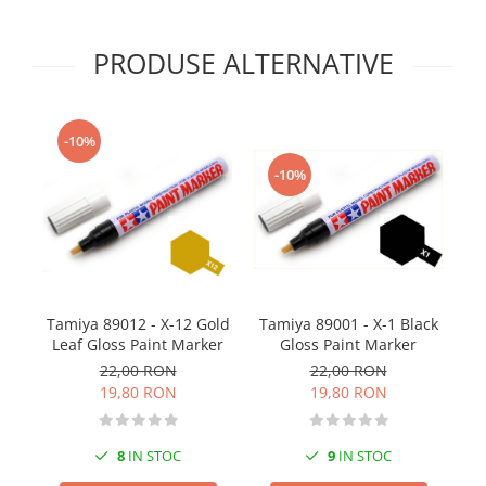
Technical Paint
Trench Crusade
Spray
PRODUSE ALTERNATIVE
Warhammer The Old World
Contrast Paint
Figurine Colectionabile
Drybrush
Citadel Paint Sets
-10%
Airbrush Paint
-10%
Green Stuff World
Chameleon Paints
Special Effects
Inks
Diluanti, lacuri si auxiliare
Ta
Tamiya 89012 - X-12 Gold
Tamiya 89001 - X-1 Black
Primer
Leaf Gloss Paint Marker
Gloss Paint Marker
Pigmenti Super Metalici
22,00 RON
22,00 RON
Fluorescent Paints
19,80 RON
19,80 RON
Chrome Paints
Dipping Inks
8
IN STOC
9
IN STOC
UV Resin