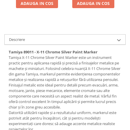
ADAUGA IN COS
ADAUGA IN COS
Pigmenti Glow In The Dark
Flexible Paint
Vopsele Metalice
Markere GSW
Vopsea spray
Descriere
MRP - MR. PAINT
Tamiya 89011 - X-11 Chrome Silver Paint Marker
AERO
Tamiya X-11 Chrome Silver Paint Marker este un instrument
AFV
practic pentru aplicarea rapidă și precisă a finisajelor metalice pe
Culori auto
machete și miniaturi. Folosind celebra nuanță X-11 Chrome Silver
din gama Tamiya, markerul permite evidențierea componentelor
TAMIYA
metalice și realizarea rapidă a retușurilor fără utilizarea pensulei.
Diluanti si auxiliare Tamiya
Finisajul metalic este ideal pentru detalii precum evacuări, arme,
motoare, jante, piese mecanice, elemente cromate sau alte
Vopsea acrilica Tamiya
componente care necesită un aspect realist de metal. Vârful fin
Spray Vopsea Tamiya
oferă control excelent în timpul aplicării și permite lucrul precis
Markere Vopsea Tamiya
chiar și în zone greu accesibile.
Datorită utilizării rapide și a rezultatului uniform, markerul este
Vallejo
potrivit atât pentru începători, cât și pentru modeliști
Seturi de vopsele Vallejo
experimentați care doresc să adauge accente metalice realiste
proiectelor lor.