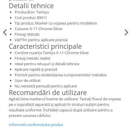
Vallejo Spray Paint
Detalii tehnice
Vallejo Auxiliaries
Producător: Tamiya
Vallejo Acrylic Textures
Cod produs: 89011
Tip produs: Marker cu vopsea pentru modelism
Vopsea la sticluta
Culoare: X-11 Chrome Silver
Vallejo Liquid Gold
Finisaj: Metalic
Vallejo Surface Primer
Vârf fin pentru aplicare precisă
Caracteristici principale
Vallejo Weathering Effects
Conține nuanța Tamiya X-11 Chrome Silver
Vallejo Model Wash
Finisaj metalic realist
Vallejo Metal Color
Ideal pentru retușuri și detalii tehnice
AK Interactive
Aplicare rapidă și precisă
Potrivit pentru evidențierea componentelor metalice
Vopsea Chrome
Ușor de utilizat
Creioane Weathering
Nu necesită pensulă pentru aplicare
Recomandări de utilizare
Auxiliare
Agitați bine markerul înainte de utilizare. Testați fluxul de vopsea
Real Colors Markers
pe o suprafață separată și aplicați în straturi subțiri pentru
Auxiliare & Diluanti
rezultate uniforme. Închideți capacul după utilizare pentru a
preveni uscarea vârfului.
Primer (grund)
Playmarkers
Informatii conformitate produs