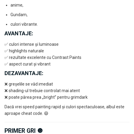
Vallejo Spray Paint
anime,
Vallejo Auxiliaries
Gundam,
Vallejo Acrylic Textures
culori vibrante.
Vopsea la sticluta
Vallejo Liquid Gold
AVANTAJE:
Vallejo Surface Primer
✅ culori intense și luminoase
Vallejo Weathering Effects
✅ highlights naturale
Vallejo Model Wash
✅ rezultate excelente cu Contrast Paints
Vallejo Metal Color
✅ aspect curat și vibrant
AK Interactive
DEZAVANTAJE:
Vopsea Chrome
❌ greșelile se văd imediat
Creioane Weathering
❌ shading-ul trebuie controlat mai atent
Auxiliare
❌ poate părea prea „bright” pentru grimdark
Real Colors Markers
Dacă vrei speed painting rapid și culori spectaculoase, albul este
Auxiliare & Diluanti
aproape cheat code. 😄
Primer (grund)
Playmarkers
PRIMER GRI 🔘