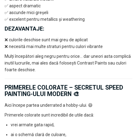
✅ aspect dramatic
✅ ascunde mici greșeli
✅ excelent pentru metallics și weathering
DEZAVANTAJE:
❌ culorile deschise sunt mai greu de aplicat
❌ necesită mai multe straturi pentru culori vibrante
Mulți începători aleg negru pentru orice… dar uneori asta complică
inutil lucrurile, mai ales dacă folosești Contrast Paints sau culori
foarte deschise.
PRIMERELE COLORATE – SECRETUL SPEED
PAINTING-ULUI MODERN 🎨
Aici începe partea underrated a hobby-ului. 😄
Primerele colorate sunt incredibil de utile dacă:
vrei armate gata rapid,
ai o schemă clară de culoare,