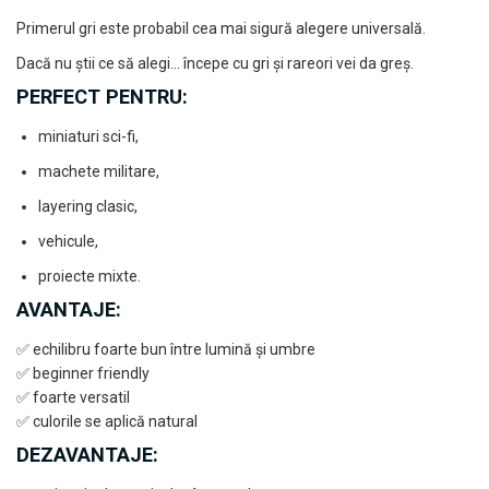
Vopsele acrilice & Seturi de vopsele
Primerul gri este probabil cea mai sigură alegere universală.
Solutii Weathering
Accesorii diorama
Dacă nu știi ce să alegi… începe cu gri și rareori vei da greș.
Vegetatie
PERFECT PENTRU:
Décor
miniaturi sci-fi,
Sol Diorama
machete militare,
Materiale pentru sol
layering clasic,
Apa Diorama
The Army Painter
vehicule,
Accesorii pictura The Army Painter
proiecte mixte.
Speedpaints
AVANTAJE:
Warpaints Fanatic
✅ echilibru foarte bun între lumină și umbre
Seturi Vopsele
✅ beginner friendly
Spray
✅ foarte versatil
Speedpaint Markers
✅ culorile se aplică natural
Accesorii pictura
DEZAVANTAJE:
Gaahleri