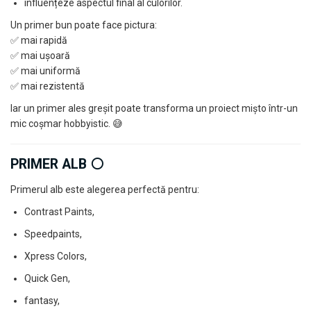
influențeze aspectul final al culorilor.
Pigmenti Glow In The Dark
Un primer bun poate face pictura:
Flexible Paint
✅ mai rapidă
Vopsele Metalice
✅ mai ușoară
Markere GSW
✅ mai uniformă
Vopsea spray
✅ mai rezistentă
MRP - MR. PAINT
Iar un primer ales greșit poate transforma un proiect mișto într-un
mic coșmar hobbyistic. 😅
AERO
AFV
PRIMER ALB ⚪
Culori auto
TAMIYA
Primerul alb este alegerea perfectă pentru:
Diluanti si auxiliare Tamiya
Contrast Paints,
Vopsea acrilica Tamiya
Speedpaints,
Spray Vopsea Tamiya
Markere Vopsea Tamiya
Xpress Colors,
Vallejo
Quick Gen,
Seturi de vopsele Vallejo
fantasy,