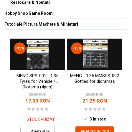
Restocare & Noutati
Hobby Shop Game Room
Tutoriale Pictura Machete & Miniaturi
-15%
-15%
-
ME
MENG SPS-001 - 1:35
MENG - 1:35 MMSPS-002
Tyres for Vehicle /
Bottles for dioramas
Diorama (4pcs)
20,00 RON
25,00 RON
17,00 RON
21,25 RON
3
In stoc
STOC EPUIZAT
ADAUGA IN COS
Alerta stoc