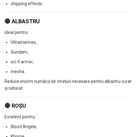
chipping effects.
🔵 ALBASTRU
Ideal pentru:
Ultramarines,
Gundam,
sci-fi armor,
mecha.
Reduce enorm numărul de straturi necesare pentru albastru curat
și saturat.
🔴 ROȘU
Excelent pentru:
Blood Angels,
Khorne,