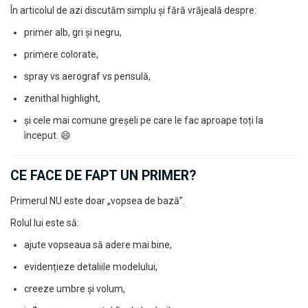
În articolul de azi discutăm simplu și fără vrăjeală despre:
Technical Paint
Trench Crusade
Spray
primer alb, gri și negru,
Warhammer The Old World
Contrast Paint
primere colorate,
Figurine Colectionabile
Drybrush
spray vs aerograf vs pensulă,
Citadel Paint Sets
zenithal highlight,
Airbrush Paint
Green Stuff World
și cele mai comune greșeli pe care le fac aproape toți la
început. 😄
Chameleon Paints
Special Effects
CE FACE DE FAPT UN PRIMER?
Inks
Diluanti, lacuri si auxiliare
Primerul NU este doar „vopsea de bază”.
Primer
Rolul lui este să:
Pigmenti Super Metalici
ajute vopseaua să adere mai bine,
Fluorescent Paints
Chrome Paints
evidențieze detaliile modelului,
Dipping Inks
creeze umbre și volum,
UV Resin