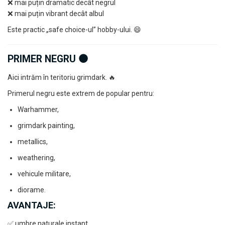
❌ mai puțin dramatic decât negrul
Markere Metalice
❌ mai puțin vibrant decât albul
Este practic „safe choice-ul” hobby-ului. 😄
PRIMER NEGRU ⚫
Aici intrăm în teritoriu grimdark. 🔥
Primerul negru este extrem de popular pentru:
Warhammer,
grimdark painting,
metallics,
weathering,
vehicule militare,
diorame.
AVANTAJE:
✅ umbre naturale instant