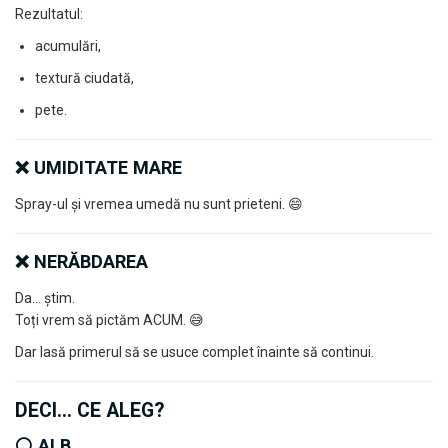
Rezultatul:
acumulări,
textură ciudată,
pete.
❌ UMIDITATE MARE
Spray-ul și vremea umedă nu sunt prieteni. 😄
❌ NERĂBDAREA
Da… știm.
Toți vrem să pictăm ACUM. 😅
Dar lasă primerul să se usuce complet înainte să continui.
DECI… CE ALEG?
⚪ ALB