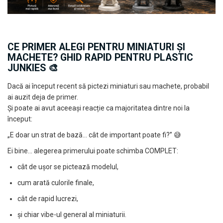
Pensule Citadel
Hartie Decal
Space / Sci-Fi
Warhammer Underworlds
Pensule Vallejo
Adezivi
Warcry
Figurine
Pensule Tamiya
Organizatoare & Cutii Transport
Elemente De Teren
Accesorii machete
Pensule The Army Painter
CE PRIMER ALEGI PENTRU MINIATURI ȘI
Display case
Blood Bowl
Pensule Green Stuff World
MACHETE? GHID RAPID PENTRU PLASTIC
Tevi metalice
Warhammer Quest
Pachete scule si materiale
JUNKIES 🎨
Aerograf
Seturi detaliere rasina
Board Games
Profile si placi ABS
Alte accesorii
Accesorii aerograf
Dacă ai început recent să pictezi miniaturi sau machete, probabil
Warhammer Exclusives & Online
Munitii
Magneti
Aerografe
ai auzit deja de primer.
Only
Și poate ai avut aceeași reacție ca majoritatea dintre noi la
Seturi Photo Etch
Mascare & Sabloane
Accesorii fotografie
Revista WHITE DWARF
început:
Seturi senile si roti
Compresoare
Baghete alama
Elemente de teren
„E doar un strat de bază… cât de important poate fi?” 😅
Decaluri
Masti de protectie
LED-uri
Warhammer Battleforces
Accesorii figurine
Piese Schimb Aerografe
Ei bine… alegerea primerului poate schimba COMPLET:
Accesorii 3D Printing
Accesorii navo
Mr. Hobby
Warhammer The Horus Heresy
cât de ușor se pictează modelul,
Dinozauri
Citadel
Baze miniaturi & Accesorii
cum arată culorile finale,
Accesorii Diorama
Base Paint
Baze miniaturi
cât de rapid lucrezi,
Gundam & Gunpla
Layer Paint
Accesorii & Materiale pentru Baze
și chiar vibe-ul general al miniaturii.
Shade
Seturi de zaruri
Kituri Complete pentru Începători