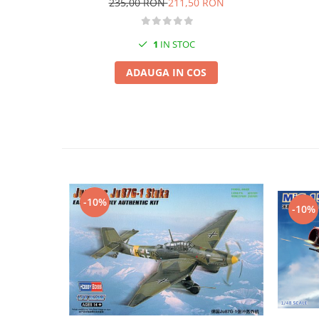
Vopsele acrilice & Seturi de vopsele
235,00 RON
211,50 RON
Solutii Weathering
Accesorii diorama
1
IN STOC
Vegetatie
ADAUGA IN COS
Décor
Sol Diorama
Materiale pentru sol
Apa Diorama
The Army Painter
Accesorii pictura The Army Painter
Speedpaints
-10%
-10%
Warpaints Fanatic
Seturi Vopsele
Spray
Speedpaint Markers
Accesorii pictura
Gaahleri