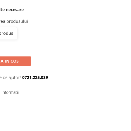
elte necesare
erea produsului
 produs
A IN COS
e de ajutor?
0721.225.039
informatii