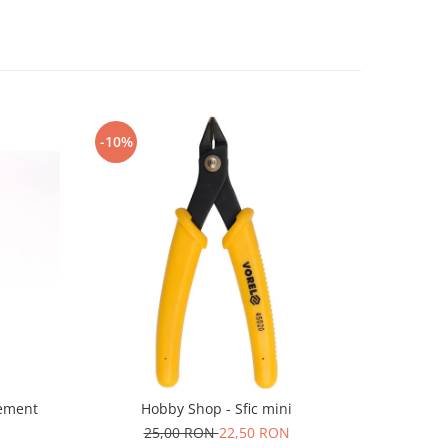
-10%
-10%
Cement
Hobby Shop - Sfic mini
GS
25,00 RON
22,50 RON
5