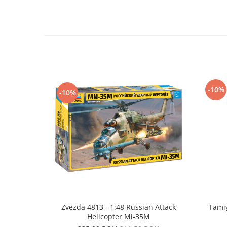
Vallejo Spray Paint
Vallejo Auxiliaries
Vallejo Acrylic Textures
Vopsea la sticluta
Vallejo Liquid Gold
Vallejo Surface Primer
Vallejo Weathering Effects
-10%
-10%
Vallejo Model Wash
Vallejo Metal Color
AK Interactive
Vopsea Chrome
Creioane Weathering
Auxiliare
Real Colors Markers
Auxiliare & Diluanti
Primer (grund)
Zvezda 4813 - 1:48 Russian Attack
Tamiy
Playmarkers
Helicopter Mi-35M