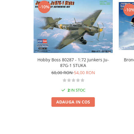
Technical Paint
-10%
Trench Crusade
-10
Spray
Warhammer The Old World
Contrast Paint
Figurine Colectionabile
Drybrush
Citadel Paint Sets
Airbrush Paint
Green Stuff World
Hobby Boss 80287 - 1:72 Junkers Ju-
Bron
Chameleon Paints
87G-1 STUKA
Special Effects
60,00 RON
54,00 RON
Inks
Diluanti, lacuri si auxiliare
2
IN STOC
Primer
Pigmenti Super Metalici
ADAUGA IN COS
Fluorescent Paints
Chrome Paints
Dipping Inks
UV Resin