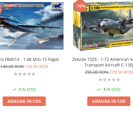
-10%
%
co FB4014 - 1:48 MiG-15 Fagot
Zvezda 7325 - 1:72 American M
Transport Aircraft C-130
140,00 RON
126,00 RON
255,00 RON
229,50 RON
1
IN STOC
1
IN STOC
ADAUGA IN COS
ADAUGA IN COS