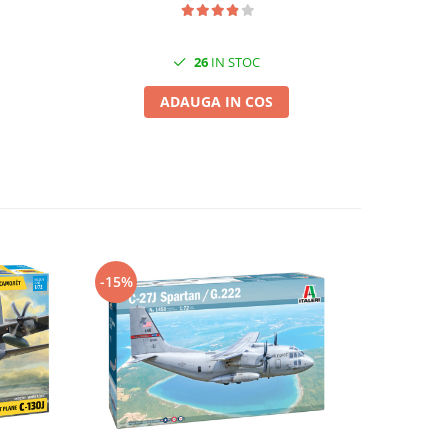
26
IN STOC
ADAUGA IN COS
-15%
-15%