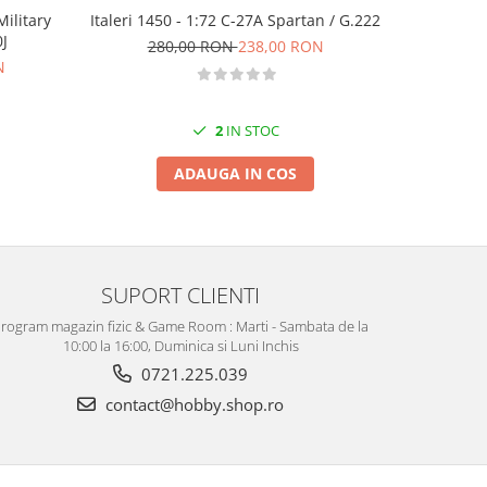
ilitary
Italeri 1450 - 1:72 C-27A Spartan / G.222
Italeri 0
J
280,00 RON
238,00 RON
N
7
2
IN STOC
ADAUGA IN COS
SUPORT CLIENTI
rogram magazin fizic & Game Room : Marti - Sambata de la
10:00 la 16:00, Duminica si Luni Inchis
0721.225.039
contact@hobby.shop.ro