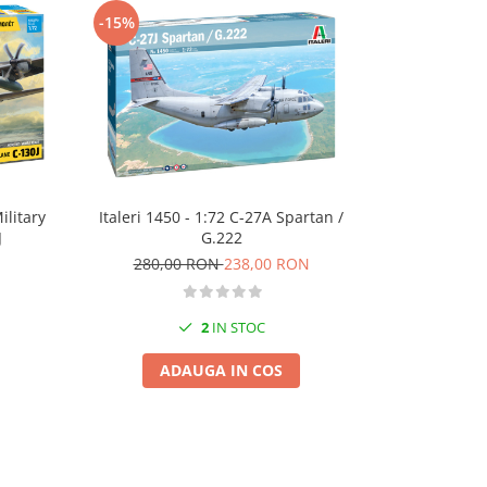
-15%
-15%
Italeri 1450 - 1:72 C-27A Spartan /
Italeri 0188
ilitary
G.222
16
J
280,00 RON
238,00 RON
75,
2
IN STOC
ADAUGA IN COS
A