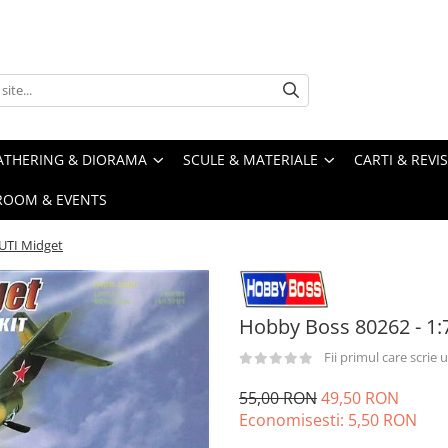
ATHERING & DIORAMA
SCULE & MATERIALE
CARTI & REVI
ROOM & EVENTS
UTI Midget
Hobby Boss 80262 - 1:
Fii primul care scrie
55,00 RON
49,50 RON
Economisesti:
5,50
RON