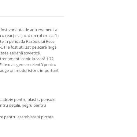
fost varianta de antrenament a
 reacție a jucat un rol crucial în
iate în perioada Războiului Rece.
TI a fost utilizat pe scară largă
tatea aeriană sovietică.
trenament iconic la scară 1:72,
r. Este o alegere excelentă pentru
 adauge un model istoric important
, adeziv pentru plastic, pensule
entru detalii, negru pentru
re pentru asamblare și pictare.