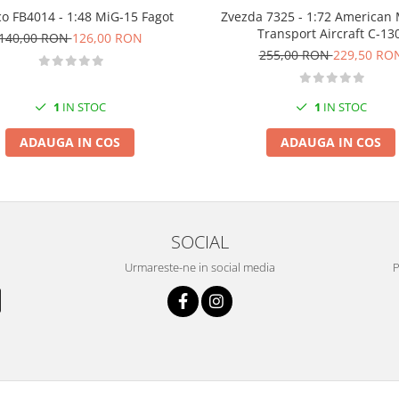
o FB4014 - 1:48 MiG-15 Fagot
Zvezda 7325 - 1:72 American M
Transport Aircraft C-130
140,00 RON
126,00 RON
255,00 RON
229,50 RO
1
IN STOC
1
IN STOC
ADAUGA IN COS
ADAUGA IN COS
SOCIAL
Urmareste-ne in social media
P