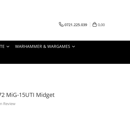
0721.225.039
0,00
STE
WARHAMMER & WARGAMES
72 MiG-15UTI Midget
 un Review