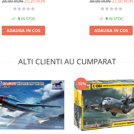
28,00 RON
25,20 RON
30,00 RON
27,00 RON
5
IN STOC
9
IN STOC
ADAUGA IN COS
ADAUGA IN COS
ALTI CLIENTI AU CUMPARAT
-10%