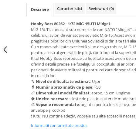
Pigmenti Glow In The Dark
Caracteristici
Review-uri
(0)
Descriere
Flexible Paint
Vopsele Metalice
Hobby Boss 80262 - 1:72 MiG-15UTI Midget
Markere GSW
MiG-15UTI, cunoscut sub numele de cod NATO "Midget", a 
celebrului avion de vânătoare sovietic MiG-15. Acest avion cu
Vopsea spray
pregătirea piloților din Uniunea Sovietică și din alte țări al
MRP - MR. PAINT
Cu o manevrabilitate excelentă și un design robust, MiG-15U
pentru a instrui generații de piloți, contribuind la superiori
AERO
Kitul Hobby Boss reproduce cu fidelitate acest avion de an
AFV
oferind detalii precise ale fuselajului, cockpitului și aripilo
pasionații de aviație militară și pentru cei care doresc să
Culori auto
în colecția lor.
TAMIYA
🔧
Nivel de dificultate estimat
: Ușor
🧙
Număr aproximativ de piese
: ~50
Diluanti si auxiliare Tamiya
📏
Dimensiuni model finalizat
: aprox. 15 cm lungime
Vopsea acrilica Tamiya
🛠️
Unelte necesare
: clește de plastic, cutter de modelism
Spray Vopsea Tamiya
🎨
Vopsele recomandate
: argintiu pentru fuselaj, roșu p
anvelope și cockpit
Markere Vopsea Tamiya
❗ Kitul NU conține adeziv, vopsele sau alte accesorii necesa
Vallejo
Informatii conformitate produs
Seturi de vopsele Vallejo