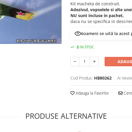
Kit macheta de construit.
Adezivul, vopselele si alte un
NU sunt incluse in pachet,
daca nu se specifica in descri
5
oameni se uită la acest
2
IN STOC
ADAUG
Cod Produs:
HB80262
Ai nevoi
Adauga la Favorite
Cere 
PRODUSE ALTERNATIVE