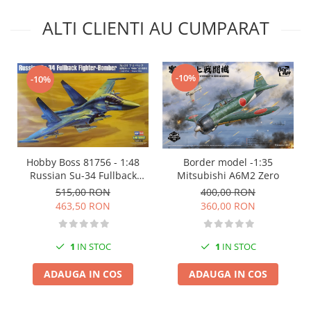
Markere Metalice
ALTI CLIENTI AU CUMPARAT
-10%
-10%
Hobby Boss 81756 - 1:48
Border model -1:35
Russian Su-34 Fullback
Mitsubishi A6M2 Zero
Fighter-Bomber
515,00 RON
400,00 RON
463,50 RON
360,00 RON
1
IN STOC
1
IN STOC
ADAUGA IN COS
ADAUGA IN COS