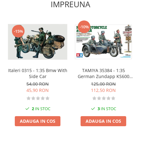
Vopsele acrilice & Seturi de vopsele
IMPREUNA
Solutii Weathering
Accesorii diorama
Vegetatie
-10%
-15%
Décor
Sol Diorama
Materiale pentru sol
Apa Diorama
The Army Painter
Italeri 0315 - 1:35 Bmw With
TAMIYA 35384 - 1:35
Side Car
German Zundapp KS600
Accesorii pictura The Army Painter
Motorcycle and Sidecar
54,00 RON
125,00 RON
Speedpaints
45,90 RON
112,50 RON
Warpaints Fanatic
Seturi Vopsele
2
IN STOC
3
IN STOC
Spray
Speedpaint Markers
ADAUGA IN COS
ADAUGA IN COS
Accesorii pictura
Gaahleri