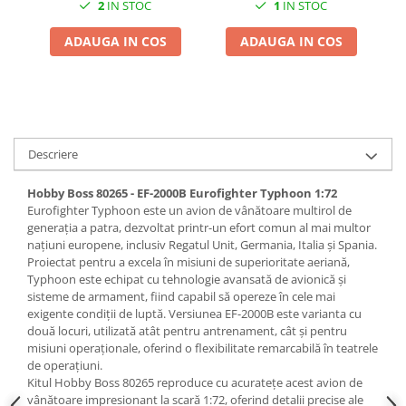
2
IN STOC
1
IN STOC
Pigmenti Glow In The Dark
Flexible Paint
ADAUGA IN COS
ADAUGA IN COS
Vopsele Metalice
Markere GSW
Vopsea spray
MRP - MR. PAINT
Descriere
AERO
AFV
Hobby Boss 80265 - EF-2000B Eurofighter Typhoon 1:72
Eurofighter Typhoon este un avion de vânătoare multirol de
Culori auto
generația a patra, dezvoltat printr-un efort comun al mai multor
TAMIYA
națiuni europene, inclusiv Regatul Unit, Germania, Italia și Spania.
Proiectat pentru a excela în misiuni de superioritate aeriană,
Diluanti si auxiliare Tamiya
Typhoon este echipat cu tehnologie avansată de avionică și
Vopsea acrilica Tamiya
sisteme de armament, fiind capabil să opereze în cele mai
Spray Vopsea Tamiya
exigente condiții de luptă. Versiunea EF-2000B este varianta cu
două locuri, utilizată atât pentru antrenament, cât și pentru
Markere Vopsea Tamiya
misiuni operaționale, oferind o flexibilitate remarcabilă în teatrele
Vallejo
de operațiuni.
Kitul Hobby Boss 80265 reproduce cu acuratețe acest avion de
Seturi de vopsele Vallejo
vânătoare impresionant la scară 1:72, oferind detalii precise ale