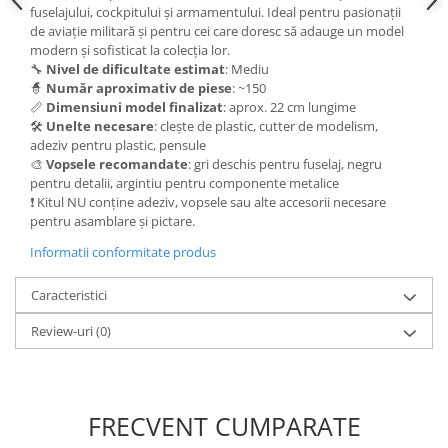
Vallejo Spray Paint
fuselajului, cockpitului și armamentului. Ideal pentru pasionații
Vallejo Auxiliaries
de aviație militară și pentru cei care doresc să adauge un model
modern și sofisticat la colecția lor.
Vallejo Acrylic Textures
🔧
Nivel de dificultate estimat
: Mediu
Vopsea la sticluta
🧙
Număr aproximativ de piese
: ~150
Vallejo Liquid Gold
📏
Dimensiuni model finalizat
: aprox. 22 cm lungime
🛠️
Unelte necesare
: clește de plastic, cutter de modelism,
Vallejo Surface Primer
adeziv pentru plastic, pensule
Vallejo Weathering Effects
🎨
Vopsele recomandate
: gri deschis pentru fuselaj, negru
pentru detalii, argintiu pentru componente metalice
Vallejo Model Wash
❗ Kitul NU conține adeziv, vopsele sau alte accesorii necesare
Vallejo Metal Color
pentru asamblare și pictare.
AK Interactive
Informatii conformitate produs
Vopsea Chrome
Creioane Weathering
Caracteristici
Auxiliare
Review-uri
(0)
Real Colors Markers
Auxiliare & Diluanti
Primer (grund)
FRECVENT CUMPARATE
Playmarkers