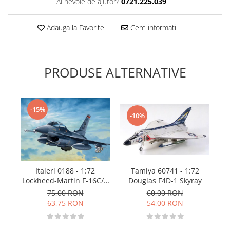
Ai nevoie de ajutor?
0721.225.039
Technical Paint
Trench Crusade
Spray
Adauga la Favorite
Cere informatii
Warhammer The Old World
Contrast Paint
Figurine Colectionabile
Drybrush
Citadel Paint Sets
PRODUSE ALTERNATIVE
Airbrush Paint
Green Stuff World
Chameleon Paints
-15%
-10%
Special Effects
Inks
Diluanti, lacuri si auxiliare
Primer
Italeri 0188 - 1:72
Tamiya 60741 - 1:72
Pigmenti Super Metalici
L
Lockheed-Martin F-16C/D
Douglas F4D-1 Skyray
Fluorescent Paints
[B
Fighting Fa
75,00 RON
60,00 RON
Chrome Paints
(f
63,75 RON
54,00 RON
Dipping Inks
UV Resin