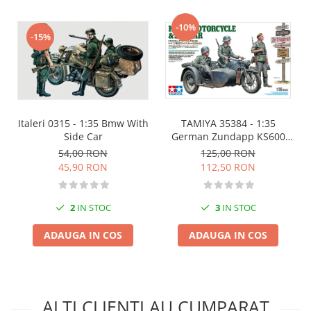
Vopsele acrilice & Seturi de vopsele
Solutii Weathering
-10%
-15%
Accesorii diorama
Vegetatie
Décor
Sol Diorama
Materiale pentru sol
Italeri 0315 - 1:35 Bmw With
TAMIYA 35384 - 1:35
Apa Diorama
Side Car
German Zundapp KS600
Motorcycle and Sidecar
The Army Painter
54,00 RON
125,00 RON
45,90 RON
112,50 RON
Accesorii pictura The Army Painter
Speedpaints
Warpaints Fanatic
2
IN STOC
3
IN STOC
Seturi Vopsele
ADAUGA IN COS
ADAUGA IN COS
Spray
Speedpaint Markers
Accesorii pictura
Gaahleri
ALTI CLIENTI AU CUMPARAT