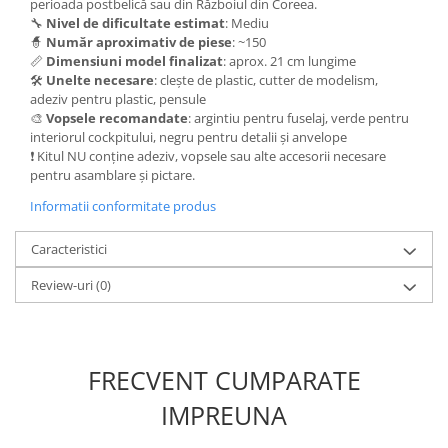
Vallejo Spray Paint
perioada postbelică sau din Războiul din Coreea.
🔧
Nivel de dificultate estimat
: Mediu
Vallejo Auxiliaries
🧙
Număr aproximativ de piese
: ~150
Vallejo Acrylic Textures
📏
Dimensiuni model finalizat
: aprox. 21 cm lungime
🛠️
Unelte necesare
: clește de plastic, cutter de modelism,
Vopsea la sticluta
adeziv pentru plastic, pensule
Vallejo Liquid Gold
🎨
Vopsele recomandate
: argintiu pentru fuselaj, verde pentru
Vallejo Surface Primer
interiorul cockpitului, negru pentru detalii și anvelope
❗ Kitul NU conține adeziv, vopsele sau alte accesorii necesare
Vallejo Weathering Effects
pentru asamblare și pictare.
Vallejo Model Wash
Informatii conformitate produs
Vallejo Metal Color
AK Interactive
Caracteristici
Vopsea Chrome
Review-uri
(0)
Creioane Weathering
Auxiliare
Real Colors Markers
Auxiliare & Diluanti
FRECVENT CUMPARATE
Primer (grund)
IMPREUNA
Playmarkers