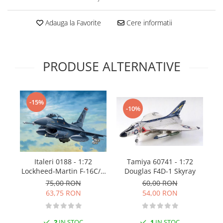
Technical Paint
Trench Crusade
Spray
Adauga la Favorite
Cere informatii
Warhammer The Old World
Contrast Paint
Figurine Colectionabile
Drybrush
Citadel Paint Sets
PRODUSE ALTERNATIVE
Airbrush Paint
Green Stuff World
Chameleon Paints
-15%
-10%
Special Effects
Inks
Diluanti, lacuri si auxiliare
Primer
I
Italeri 0188 - 1:72
Tamiya 60741 - 1:72
Pigmenti Super Metalici
Lockheed-Martin F-16C/D
Douglas F4D-1 Skyray
Fluorescent Paints
Fighting Fa
75,00 RON
60,00 RON
Chrome Paints
63,75 RON
54,00 RON
Dipping Inks
UV Resin
2
IN STOC
1
IN STOC