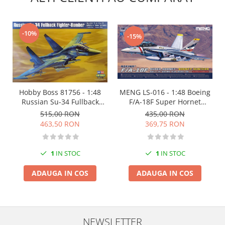
Markere Metalice
-10%
-15%
Hobby Boss 81756 - 1:48
MENG LS-016 - 1:48 Boeing
Russian Su-34 Fullback
F/A-18F Super Hornet
Fighter-Bomber
Bounty Hunters
515,00 RON
435,00 RON
463,50 RON
369,75 RON
1
IN STOC
1
IN STOC
ADAUGA IN COS
ADAUGA IN COS
NEWSLETTER