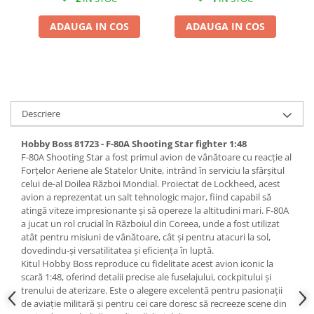
Pigmenti Glow In The Dark
ADAUGA IN COS
ADAUGA IN COS
Flexible Paint
Vopsele Metalice
Markere GSW
Vopsea spray
MRP - MR. PAINT
Descriere
AERO
Hobby Boss 81723 - F-80A Shooting Star fighter 1:48
AFV
F-80A Shooting Star a fost primul avion de vânătoare cu reacție al
Culori auto
Forțelor Aeriene ale Statelor Unite, intrând în serviciu la sfârșitul
TAMIYA
celui de-al Doilea Război Mondial. Proiectat de Lockheed, acest
avion a reprezentat un salt tehnologic major, fiind capabil să
Diluanti si auxiliare Tamiya
atingă viteze impresionante și să opereze la altitudini mari. F-80A
Vopsea acrilica Tamiya
a jucat un rol crucial în Războiul din Coreea, unde a fost utilizat
atât pentru misiuni de vânătoare, cât și pentru atacuri la sol,
Spray Vopsea Tamiya
dovedindu-și versatilitatea și eficiența în luptă.
Markere Vopsea Tamiya
Kitul Hobby Boss reproduce cu fidelitate acest avion iconic la
Vallejo
scară 1:48, oferind detalii precise ale fuselajului, cockpitului și
trenului de aterizare. Este o alegere excelentă pentru pasionații
Seturi de vopsele Vallejo
de aviație militară și pentru cei care doresc să recreeze scene din