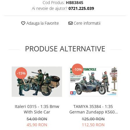
Cod Produs:
HB83845
Technical Paint
Trench Crusade
Ai nevoie de ajutor?
0721.225.039
Spray
Warhammer The Old World
Contrast Paint
Adauga la Favorite
Cere informatii
Figurine Colectionabile
Drybrush
Citadel Paint Sets
Airbrush Paint
PRODUSE ALTERNATIVE
Green Stuff World
Chameleon Paints
Special Effects
-10%
-15%
Inks
Diluanti, lacuri si auxiliare
Primer
Pigmenti Super Metalici
Fluorescent Paints
I
Italeri 0315 - 1:35 Bmw
TAMIYA 35384 - 1:35
With Side Car
German Zundapp KS600
Chrome Paints
Motorcycle and Sidecar
54,00 RON
125,00 RON
Dipping Inks
45,90 RON
112,50 RON
UV Resin