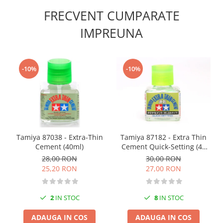
Vopsele acrilice & Seturi de vopsele
FRECVENT CUMPARATE
Solutii Weathering
Accesorii diorama
IMPREUNA
Vegetatie
Décor
Sol Diorama
-10%
-10%
Materiale pentru sol
Apa Diorama
The Army Painter
Accesorii pictura The Army Painter
Speedpaints
Tamiya 87038 - Extra-Thin
Tamiya 87182 - Extra Thin
Cement (40ml)
Cement Quick-Setting (40
Warpaints Fanatic
ml)
28,00 RON
30,00 RON
Seturi Vopsele
25,20 RON
27,00 RON
Spray
Speedpaint Markers
2
IN STOC
8
IN STOC
Accesorii pictura
Gaahleri
ADAUGA IN COS
ADAUGA IN COS