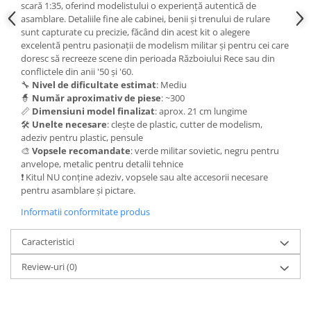
Vallejo Spray Paint
scară 1:35, oferind modelistului o experiență autentică de
asamblare. Detaliile fine ale cabinei, benii și trenului de rulare
Vallejo Auxiliaries
sunt capturate cu precizie, făcând din acest kit o alegere
Vallejo Acrylic Textures
excelentă pentru pasionații de modelism militar și pentru cei care
Vopsea la sticluta
doresc să recreeze scene din perioada Războiului Rece sau din
conflictele din anii '50 și '60.
Vallejo Liquid Gold
🔧
Nivel de dificultate estimat
: Mediu
Vallejo Surface Primer
🧙
Număr aproximativ de piese
: ~300
Vallejo Weathering Effects
📏
Dimensiuni model finalizat
: aprox. 21 cm lungime
🛠️
Unelte necesare
: clește de plastic, cutter de modelism,
Vallejo Model Wash
adeziv pentru plastic, pensule
Vallejo Metal Color
🎨
Vopsele recomandate
: verde militar sovietic, negru pentru
anvelope, metalic pentru detalii tehnice
AK Interactive
❗ Kitul NU conține adeziv, vopsele sau alte accesorii necesare
Vopsea Chrome
pentru asamblare și pictare.
Creioane Weathering
Informatii conformitate produs
Auxiliare
Real Colors Markers
Caracteristici
Auxiliare & Diluanti
Review-uri
(0)
Primer (grund)
Playmarkers