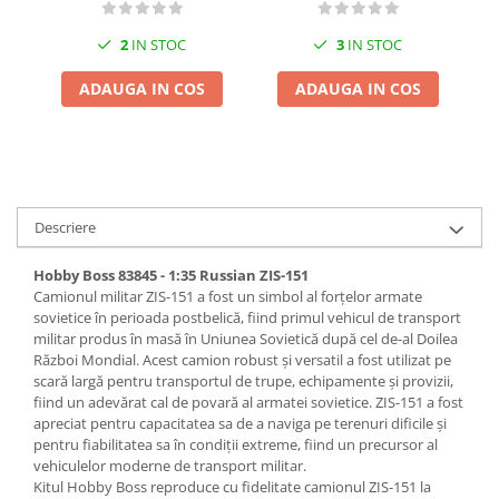
Pigmenti Glow In The Dark
2
IN STOC
3
IN STOC
Flexible Paint
Vopsele Metalice
ADAUGA IN COS
ADAUGA IN COS
Markere GSW
Vopsea spray
MRP - MR. PAINT
AERO
Descriere
AFV
Culori auto
Hobby Boss 83845 - 1:35 Russian ZIS-151
TAMIYA
Camionul militar ZIS-151 a fost un simbol al forțelor armate
sovietice în perioada postbelică, fiind primul vehicul de transport
Diluanti si auxiliare Tamiya
militar produs în masă în Uniunea Sovietică după cel de-al Doilea
Vopsea acrilica Tamiya
Război Mondial. Acest camion robust și versatil a fost utilizat pe
scară largă pentru transportul de trupe, echipamente și provizii,
Spray Vopsea Tamiya
fiind un adevărat cal de povară al armatei sovietice. ZIS-151 a fost
Markere Vopsea Tamiya
apreciat pentru capacitatea sa de a naviga pe terenuri dificile și
Vallejo
pentru fiabilitatea sa în condiții extreme, fiind un precursor al
vehiculelor moderne de transport militar.
Seturi de vopsele Vallejo
Kitul Hobby Boss reproduce cu fidelitate camionul ZIS-151 la