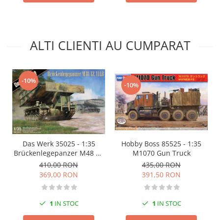
Markere Metalice
ALTI CLIENTI AU CUMPARAT
-10%
-10%
Das Werk 35025 - 1:35
Hobby Boss 85525 - 1:35
Brückenlegepanzer M48 A2
M1070 Gun Truck
AVLB
410,00 RON
435,00 RON
369,00 RON
391,50 RON
1
IN STOC
1
IN STOC