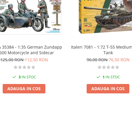
 35384 - 1:35 German Zundapp
Italeri 7081 - 1:72 T-55 Medium
600 Motorcycle and Sidecar
Tank
125,00 RON
112,50 RON
90,00 RON
76,50 RON
3
IN STOC
1
IN STOC
ADAUGA IN COS
ADAUGA IN COS