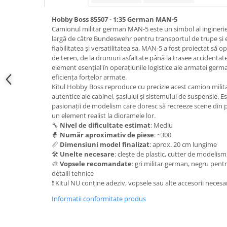
Pigmenti Glow In The Dark
Hobby Boss 85507 - 1:35 German MAN-5
Flexible Paint
Camionul militar german MAN-5 este un simbol al ingineriei
Vopsele Metalice
largă de către Bundeswehr pentru transportul de trupe ș
Markere GSW
fiabilitatea și versatilitatea sa, MAN-5 a fost proiectat să o
de teren, de la drumuri asfaltate până la trasee accidentate
Vopsea spray
element esențial în operațiunile logistice ale armatei germa
MRP - MR. PAINT
eficiența forțelor armate.
Kitul Hobby Boss reproduce cu precizie acest camion militar 
AERO
autentice ale cabinei, șasiului și sistemului de suspensie. 
AFV
pasionații de modelism care doresc să recreeze scene di
un element realist la dioramele lor.
Culori auto
🔧
Nivel de dificultate estimat
: Mediu
TAMIYA
🧙
Număr aproximativ de piese
: ~300
📏
Dimensiuni model finalizat
: aprox. 20 cm lungime
Diluanti si auxiliare Tamiya
🛠️
Unelte necesare
: clește de plastic, cutter de modelism
Vopsea acrilica Tamiya
🎨
Vopsele recomandate
: gri militar german, negru pent
Spray Vopsea Tamiya
detalii tehnice
❗ Kitul NU conține adeziv, vopsele sau alte accesorii necesa
Markere Vopsea Tamiya
Informatii conformitate produs
Vallejo
Seturi de vopsele Vallejo