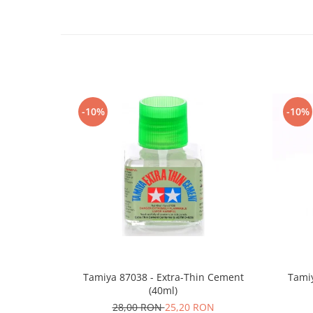
Vallejo Spray Paint
Vallejo Auxiliaries
Vallejo Acrylic Textures
Vopsea la sticluta
Vallejo Liquid Gold
Vallejo Surface Primer
-10%
-10%
Vallejo Weathering Effects
Vallejo Model Wash
Vallejo Metal Color
AK Interactive
Vopsea Chrome
Creioane Weathering
Auxiliare
Real Colors Markers
Auxiliare & Diluanti
Tamiya 87038 - Extra-Thin Cement
Tamiy
Primer (grund)
(40ml)
Playmarkers
28,00 RON
25,20 RON