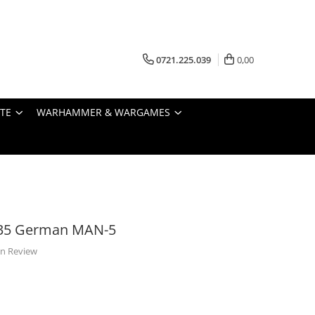
0721.225.039
0,00
STE
WARHAMMER & WARGAMES
:35 German MAN-5
 un Review