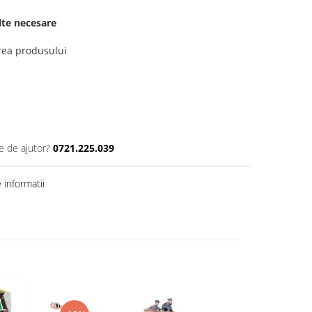
elte necesare
erea produsului
e de ajutor?
0721.225.039
informatii