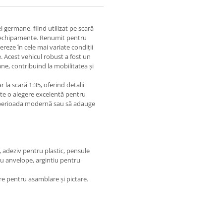
 germane, fiind utilizat pe scară
i echipamente. Renumit pentru
pereze în cele mai variate condiții
. Acest vehicul robust a fost un
ne, contribuind la mobilitatea și
la scară 1:35, oferind detalii
Este o alegere excelentă pentru
n perioada modernă sau să adauge
, adeziv pentru plastic, pensule
ru anvelope, argintiu pentru
re pentru asamblare și pictare.