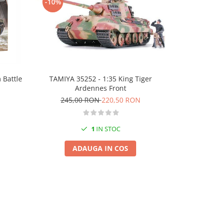
-10%
-10%
TAMIYA 35252 - 1:35 King Tiger
Zvezda 3687 
 Battle
Ardennes Front
245,00 RON
220,50 RON
140,
1
IN STOC
ADAUGA IN COS
A