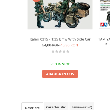
Technical Paint
Trench Crusade
Spray
Warhammer The Old World
Contrast Paint
Figurine Colectionabile
Drybrush
Citadel Paint Sets
Airbrush Paint
Italeri 0315 - 1:35 Bmw With Side Car
TAMIYA
Green Stuff World
KS
54,00 RON
45,90 RON
Chameleon Paints
Special Effects
Inks
2
IN STOC
Diluanti, lacuri si auxiliare
ADAUGA IN COS
Primer
Pigmenti Super Metalici
Fluorescent Paints
Chrome Paints
Dipping Inks
Caracteristici
Review-uri
(0)
UV Resin
Descriere