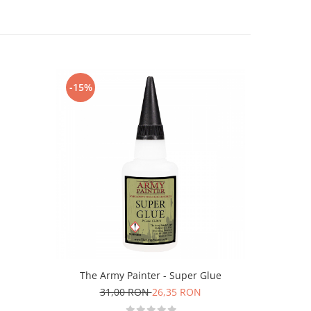
-15%
-10%
The Army Painter - Super Glue
GSW - 20X 
31,00 RON
26,35 RON
1