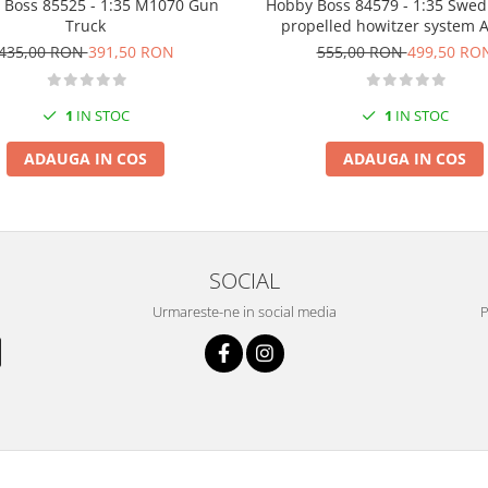
 Boss 85525 - 1:35 M1070 Gun
Hobby Boss 84579 - 1:35 Swedi
Truck
propelled howitzer system 
Artillery System FH77BW 
435,00 RON
391,50 RON
555,00 RON
499,50 RO
1
IN STOC
1
IN STOC
ADAUGA IN COS
ADAUGA IN COS
SOCIAL
Urmareste-ne in social media
P