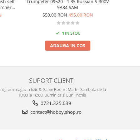
Trumpeter 09520 - 1:35 Russian S-300V
sh self-
Takom 21
9A84 SAM
Archer
Strabok
L52
550,00 RON
495,00 RON
N
42
1
IN STOC
ADAUGA IN COS
SUPORT CLIENTI
rogram magazin fizic & Game Room : Marti - Sambata de la
10:00 la 16:00, Duminica si Luni Inchis
0721.225.039
contact@hobby.shop.ro