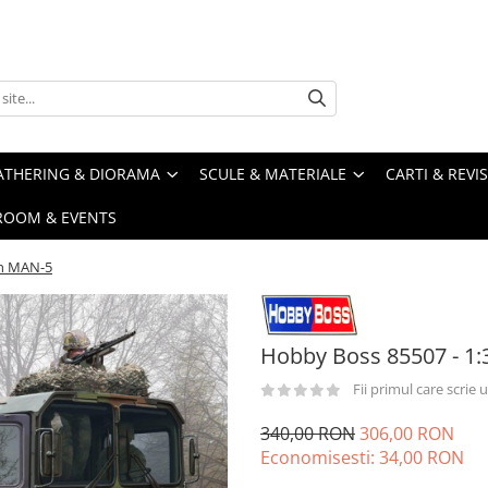
ATHERING & DIORAMA
SCULE & MATERIALE
CARTI & REVI
ROOM & EVENTS
an MAN-5
Hobby Boss 85507 - 1
Fii primul care scrie
340,00 RON
306,00 RON
Economisesti:
34,00
RON