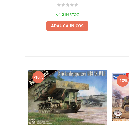
Vopsele acrilice & Seturi de vopsele
Solutii Weathering
2
IN STOC
Accesorii diorama
Vegetatie
ADAUGA IN COS
Décor
Sol Diorama
Materiale pentru sol
Apa Diorama
The Army Painter
Accesorii pictura The Army Painter
-10%
Speedpaints
-10%
Warpaints Fanatic
Seturi Vopsele
Spray
Speedpaint Markers
Accesorii pictura
Gaahleri