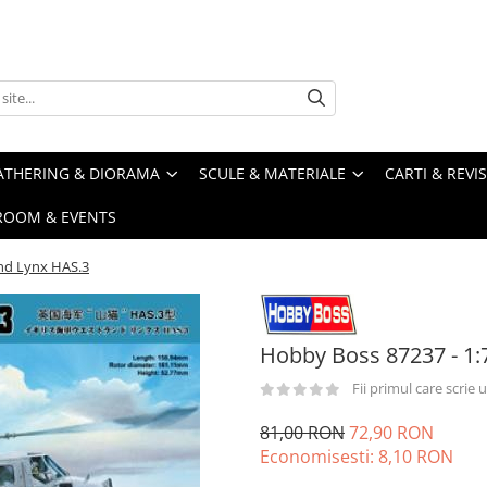
ATHERING & DIORAMA
SCULE & MATERIALE
CARTI & REVI
ROOM & EVENTS
nd Lynx HAS.3
Hobby Boss 87237 - 1:
Fii primul care scrie
81,00 RON
72,90 RON
Economisesti:
8,10
RON