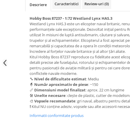
Caracteristici
Review-uri
(0)
Pigmenti Glow In The Dark
Descriere
Flexible Paint
Hobby Boss 87237 - 1:72 Westland Lynx HAS.3
Vopsele Metalice
Westland Lynx HAS.3 este un elicopter naval britanic, renum
Markere GSW
performanțele sale excepționale. Dezvoltat inițial pentru 
Vopsea spray
utilizat în misiuni de luptă antisubmarin, căutare și salvar
trupelor și al echipamentelor. Elicopterul a fost apreciat 
MRP - MR. PAINT
remarcabilă și capacitatea de a opera în condiții meteorologi
încredere al forțelor navale britanice și al altor țări aliate.
AERO
Kitul Hobby Boss 87237 reproduce cu fidelitate acest elicopt
AFV
detalii precise ale fuselajului, rotorului și echipamentelor 
Culori auto
pentru pasionații de aviație militară și pentru cei care dor
conflictele navale moderne.
TAMIYA
🔧
Nivel de dificultate estimat
: Mediu
Diluanti si auxiliare Tamiya
🧙
Număr aproximativ de piese
: ~150
📏
Dimensiuni model finalizat
: aprox. 22 cm lungime
Vopsea acrilica Tamiya
🛠️
Unelte necesare
: clește de plastic, cutter de modelism
Spray Vopsea Tamiya
🎨
Vopsele recomandate
: gri naval, albastru pentru deta
❗ Kitul NU conține adeziv, vopsele sau alte accesorii necesa
Markere Vopsea Tamiya
Vallejo
Informatii conformitate produs
Seturi de vopsele Vallejo