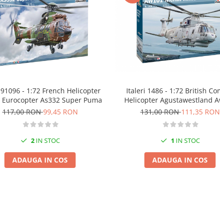
i 91096 - 1:72 French Helicopter
Italeri 1486 - 1:72 British C
 Eurocopter As332 Super Puma
Helicopter Agustawestland 
Merlin Hm.1
117,00 RON
99,45 RON
131,00 RON
111,35 RON
2
IN STOC
1
IN STOC
ADAUGA IN COS
ADAUGA IN COS