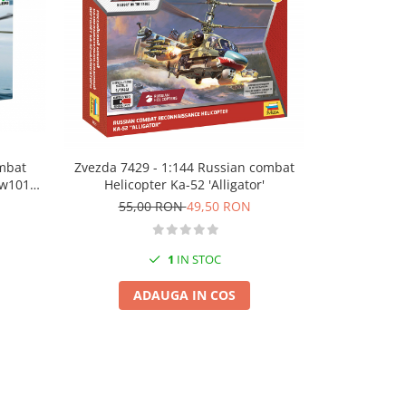
-15%
ombat
Zvezda 7429 - 1:144 Russian combat
Italeri 2666
Aw101
Helicopter Ka-52 'Alligator'
55,00 RON
49,50 RON
141,
1
IN STOC
ADAUGA IN COS
A