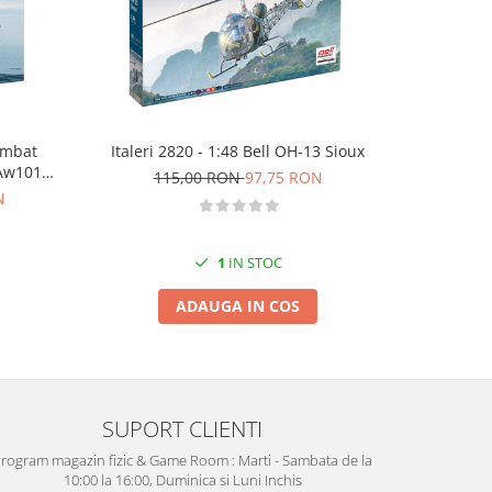
-15%
Combat
Italeri 2
Italeri 2820 - 1:48 Bell OH-13 Sioux
 Aw101
115,00 RON
97,75 RON
N
14
1
IN STOC
ADAUGA IN COS
SUPORT CLIENTI
rogram magazin fizic & Game Room : Marti - Sambata de la
10:00 la 16:00, Duminica si Luni Inchis