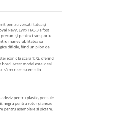
it pentru versatilitatea și
Royal Navy, Lynx HAS.3 a fost
e, precum și pentru transportul
pentru manevrabilitatea sa
ce dificile, fiind un pilon de
er iconic la scară 1:72, oferind
de bord. Acest model este ideal
esc să recreeze scene din
, adeziv pentru plastic, pensule
lii, negru pentru rotor și anexe
re pentru asamblare și pictare.