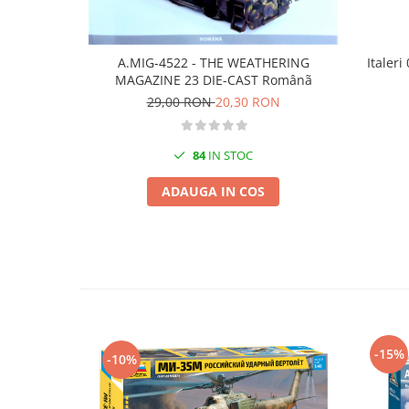
Vopsele acrilice & Seturi de vopsele
Solutii Weathering
Accesorii diorama
A.MIG-4522 - THE WEATHERING
Italeri
Vegetatie
MAGAZINE 23 DIE-CAST Românã
Décor
29,00 RON
20,30 RON
Sol Diorama
Materiale pentru sol
84
IN STOC
Apa Diorama
ADAUGA IN COS
The Army Painter
Accesorii pictura The Army Painter
Speedpaints
Warpaints Fanatic
Seturi Vopsele
Spray
Speedpaint Markers
-15%
-10%
Accesorii pictura
Gaahleri