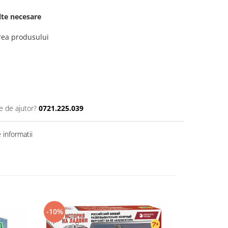
elte necesare
erea produsului
e de ajutor?
0721.225.039
informatii
-10%