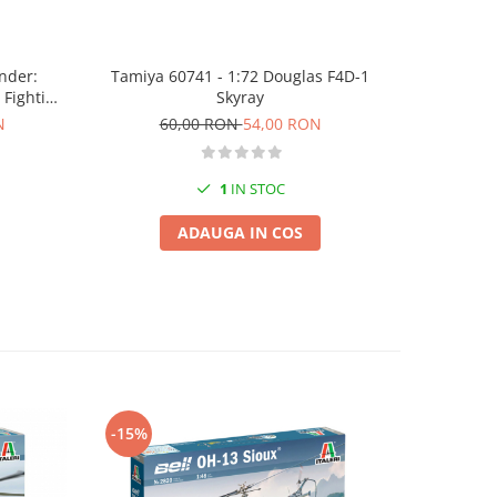
under:
Tamiya 60741 - 1:72 Douglas F4D-1
Tamiya 607
 Fighting
Skyray
16CJ [Bl
e
N
60,00 RON
54,00 RON
18
1
IN STOC
ADAUGA IN COS
-15%