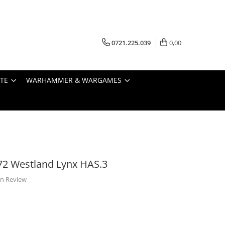
0721.225.039
0,00
STE
WARHAMMER & WARGAMES
72 Westland Lynx HAS.3
 un Review