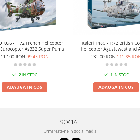
Italeri 1486 - 1:72 British 
i 91096 - 1:72 French Helicopter
Helicopter Agustawestland
 Eurocopter As332 Super Puma
Merlin Hm.1
131,00 RON
111,35 RO
117,00 RON
99,45 RON
1
IN STOC
2
IN STOC
ADAUGA IN COS
ADAUGA IN COS
SOCIAL
Urmareste-ne in social media
P