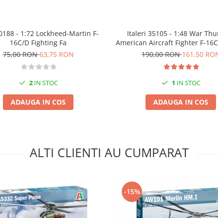
Italeri 35105 - 1:48 War Th
 0188 - 1:72 Lockheed-Martin F-
American Aircraft Fighter F-16C
16C/D Fighting Fa
Falcon - New Parts
190,00 RON
161,50 RO
75,00 RON
63,75 RON
1
IN STOC
2
IN STOC
ADAUGA IN COS
ADAUGA IN COS
ALTI CLIENTI AU CUMPARAT
-15%