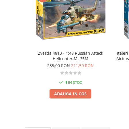
Technical Paint
Trench Crusade
Spray
Warhammer The Old World
Contrast Paint
Figurine Colectionabile
Drybrush
Citadel Paint Sets
Airbrush Paint
Green Stuff World
Zvezda 4813 - 1:48 Russian Attack
Italer
Helicopter Mi-35M
Airbus
Chameleon Paints
235,00 RON
211,50 RON
Special Effects
Inks
Diluanti, lacuri si auxiliare
1
IN STOC
Primer
ADAUGA IN COS
Pigmenti Super Metalici
Fluorescent Paints
Chrome Paints
Dipping Inks
UV Resin