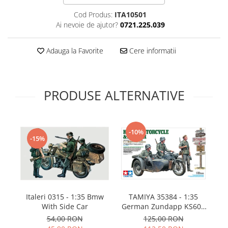
Technical Paint
Trench Crusade
Cod Produs:
ITA10501
Spray
Ai nevoie de ajutor?
0721.225.039
Warhammer The Old World
Contrast Paint
Figurine Colectionabile
Drybrush
Adauga la Favorite
Cere informatii
Citadel Paint Sets
Airbrush Paint
Green Stuff World
PRODUSE ALTERNATIVE
Chameleon Paints
Special Effects
Inks
-10%
-15%
Diluanti, lacuri si auxiliare
Primer
Pigmenti Super Metalici
Fluorescent Paints
Chrome Paints
I
Italeri 0315 - 1:35 Bmw
TAMIYA 35384 - 1:35
With Side Car
German Zundapp KS600
Dipping Inks
Motorcycle and Sidecar
54,00 RON
125,00 RON
UV Resin