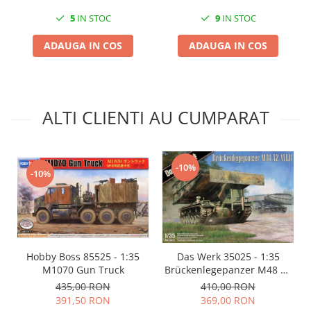
Markere Metalice
5
IN STOC
9
IN STOC
ADAUGA IN COS
ADAUGA IN COS
ALTI CLIENTI AU CUMPARAT
-10%
-10%
Hobby Boss 85525 - 1:35
Das Werk 35025 - 1:35
M1070 Gun Truck
Brückenlegepanzer M48 A2
AVLB
435,00 RON
410,00 RON
391,50 RON
369,00 RON