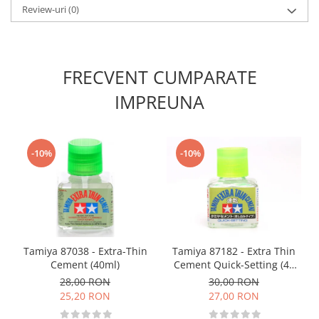
Vopsele acrilice & Seturi de vopsele
Review-uri
(0)
Solutii Weathering
Accesorii diorama
Vegetatie
FRECVENT CUMPARATE
Décor
IMPREUNA
Sol Diorama
Materiale pentru sol
Apa Diorama
-10%
-10%
The Army Painter
Accesorii pictura The Army Painter
Speedpaints
Warpaints Fanatic
Seturi Vopsele
Spray
Tamiya 87038 - Extra-Thin
Tamiya 87182 - Extra Thin
Cement (40ml)
Cement Quick-Setting (40
Speedpaint Markers
ml)
28,00 RON
30,00 RON
Accesorii pictura
25,20 RON
27,00 RON
Gaahleri