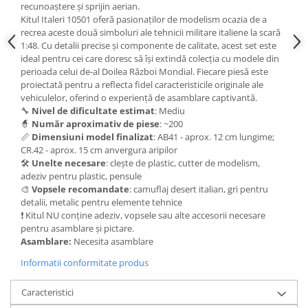
Vallejo Spray Paint
recunoaștere și sprijin aerian.
Kitul Italeri 10501 oferă pasionaților de modelism ocazia de a
Vallejo Auxiliaries
recrea aceste două simboluri ale tehnicii militare italiene la scară
Vallejo Acrylic Textures
1:48. Cu detalii precise și componente de calitate, acest set este
Vopsea la sticluta
ideal pentru cei care doresc să își extindă colecția cu modele din
perioada celui de-al Doilea Război Mondial. Fiecare piesă este
Vallejo Liquid Gold
proiectată pentru a reflecta fidel caracteristicile originale ale
Vallejo Surface Primer
vehiculelor, oferind o experiență de asamblare captivantă.
Vallejo Weathering Effects
🔧
Nivel de dificultate estimat
: Mediu
🧙
Număr aproximativ de piese
: ~200
Vallejo Model Wash
📏
Dimensiuni model finalizat
: AB41 - aprox. 12 cm lungime;
Vallejo Metal Color
CR.42 - aprox. 15 cm anvergura aripilor
🛠️
Unelte necesare
: clește de plastic, cutter de modelism,
AK Interactive
adeziv pentru plastic, pensule
Vopsea Chrome
🎨
Vopsele recomandate
: camuflaj desert italian, gri pentru
detalii, metalic pentru elemente tehnice
Creioane Weathering
❗ Kitul NU conține adeziv, vopsele sau alte accesorii necesare
Auxiliare
pentru asamblare și pictare.
Real Colors Markers
Asamblare:
Necesita asamblare
Auxiliare & Diluanti
Informatii conformitate produs
Primer (grund)
Playmarkers
Caracteristici