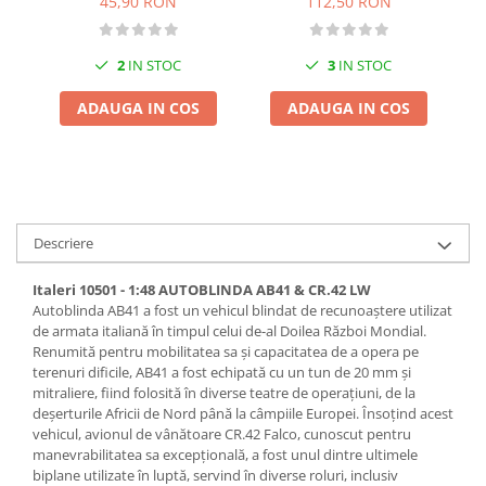
45,90 RON
112,50 RON
Pigmenti Glow In The Dark
Flexible Paint
2
IN STOC
3
IN STOC
Vopsele Metalice
Markere GSW
ADAUGA IN COS
ADAUGA IN COS
Vopsea spray
MRP - MR. PAINT
AERO
AFV
Descriere
Culori auto
TAMIYA
Italeri 10501 - 1:48 AUTOBLINDA AB41 & CR.42 LW
Autoblinda AB41 a fost un vehicul blindat de recunoaștere utilizat
Diluanti si auxiliare Tamiya
de armata italiană în timpul celui de-al Doilea Război Mondial.
Vopsea acrilica Tamiya
Renumită pentru mobilitatea sa și capacitatea de a opera pe
Spray Vopsea Tamiya
terenuri dificile, AB41 a fost echipată cu un tun de 20 mm și
mitraliere, fiind folosită în diverse teatre de operațiuni, de la
Markere Vopsea Tamiya
deșerturile Africii de Nord până la câmpiile Europei. Însoțind acest
Vallejo
vehicul, avionul de vânătoare CR.42 Falco, cunoscut pentru
manevrabilitatea sa excepțională, a fost unul dintre ultimele
Seturi de vopsele Vallejo
biplane utilizate în luptă, servind în diverse roluri, inclusiv