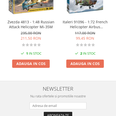
Zvezda 4813 - 1:48 Russian
Italeri 91096 - 1:72 French
Attack Helicopter Mi-35M
Helicopter Airbus
Eurocopter As332 Super
235,00 RON
117,00 RON
Puma
211,50 RON
99,45 RON
1
IN STOC
2
IN STOC
ADAUGA IN COS
ADAUGA IN COS
NEWSLETTER
Nu rata ofertele si promotiile noastre