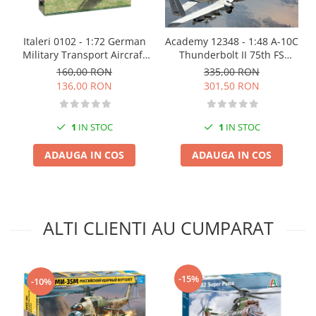
Markere Metalice
Italeri 0102 - 1:72 German
Academy 12348 - 1:48 A-10C
Military Transport Aircraft
Thunderbolt II 75th FS
Junkers Ju-52/3M
Flying Tigers
160,00 RON
335,00 RON
136,00 RON
301,50 RON
1
IN STOC
1
IN STOC
ADAUGA IN COS
ADAUGA IN COS
ALTI CLIENTI AU CUMPARAT
-15%
-10%