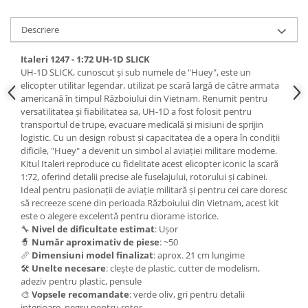
Vallejo Spray Paint
Vallejo Auxiliaries
Descriere
Vallejo Acrylic Textures
Vopsea la sticluta
Italeri 1247 - 1:72 UH-1D SLICK
UH-1D SLICK, cunoscut și sub numele de "Huey", este un
Vallejo Liquid Gold
elicopter utilitar legendar, utilizat pe scară largă de către armata
Vallejo Surface Primer
americană în timpul Războiului din Vietnam. Renumit pentru
Vallejo Weathering Effects
versatilitatea și fiabilitatea sa, UH-1D a fost folosit pentru
transportul de trupe, evacuare medicală și misiuni de sprijin
Vallejo Model Wash
logistic. Cu un design robust și capacitatea de a opera în condiții
Vallejo Metal Color
dificile, "Huey" a devenit un simbol al aviației militare moderne.
AK Interactive
Kitul Italeri reproduce cu fidelitate acest elicopter iconic la scară
1:72, oferind detalii precise ale fuselajului, rotorului și cabinei.
Vopsea Chrome
Ideal pentru pasionații de aviație militară și pentru cei care doresc
Creioane Weathering
să recreeze scene din perioada Războiului din Vietnam, acest kit
este o alegere excelentă pentru diorame istorice.
Auxiliare
🔧
Nivel de dificultate estimat
: Ușor
Real Colors Markers
🧙
Număr aproximativ de piese
: ~50
📏
Dimensiuni model finalizat
: aprox. 21 cm lungime
Auxiliare & Diluanti
🛠️
Unelte necesare
: clește de plastic, cutter de modelism,
Primer (grund)
adeziv pentru plastic, pensule
Playmarkers
🎨
Vopsele recomandate
: verde oliv, gri pentru detalii
interioare, negru pentru rotor