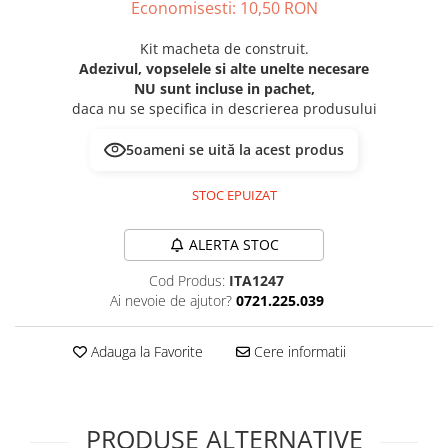
Economisesti:
10,50
RON
Technical Paint
Trench Crusade
Spray
Kit macheta de construit.
Warhammer The Old World
Adezivul, vopselele si alte unelte necesare
Contrast Paint
Figurine Colectionabile
NU sunt incluse in pachet,
Drybrush
daca nu se specifica in descrierea produsului
Citadel Paint Sets
Airbrush Paint
4
oameni se uită la acest produs
Green Stuff World
STOC EPUIZAT
Chameleon Paints
Special Effects
ALERTA STOC
Inks
Cod Produs:
ITA1247
Diluanti, lacuri si auxiliare
Ai nevoie de ajutor?
0721.225.039
Primer
Pigmenti Super Metalici
Adauga la Favorite
Cere informatii
Fluorescent Paints
Chrome Paints
Dipping Inks
PRODUSE ALTERNATIVE
UV Resin