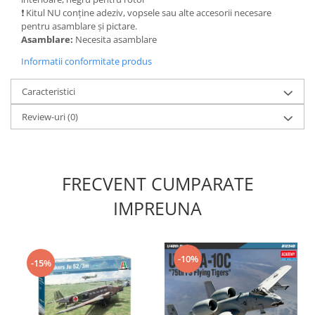
Vopsele acrilice & Seturi de vopsele
❗ Kitul NU conține adeziv, vopsele sau alte accesorii necesare
Solutii Weathering
pentru asamblare și pictare.
Accesorii diorama
Asamblare:
Necesita asamblare
Vegetatie
Informatii conformitate produs
Décor
Caracteristici
Sol Diorama
Materiale pentru sol
Review-uri
(0)
Apa Diorama
The Army Painter
Accesorii pictura The Army Painter
FRECVENT CUMPARATE
Speedpaints
IMPREUNA
Warpaints Fanatic
Seturi Vopsele
Spray
-10%
-15%
Speedpaint Markers
Accesorii pictura
Gaahleri