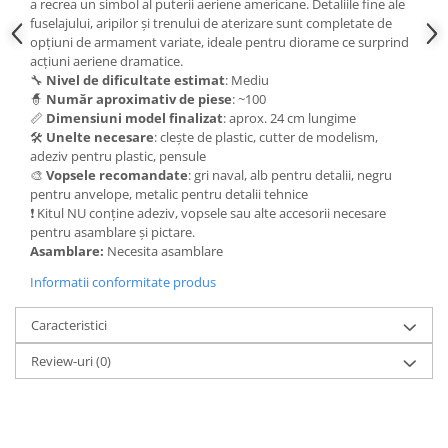
Vallejo Spray Paint
a recrea un simbol al puterii aeriene americane. Detaliile fine ale
fuselajului, aripilor și trenului de aterizare sunt completate de
Vallejo Auxiliaries
opțiuni de armament variate, ideale pentru diorame ce surprind
Vallejo Acrylic Textures
acțiuni aeriene dramatice.
🔧
Nivel de dificultate estimat
: Mediu
Vopsea la sticluta
🧙
Număr aproximativ de piese
: ~100
Vallejo Liquid Gold
📏
Dimensiuni model finalizat
: aprox. 24 cm lungime
Vallejo Surface Primer
🛠️
Unelte necesare
: clește de plastic, cutter de modelism,
adeziv pentru plastic, pensule
Vallejo Weathering Effects
🎨
Vopsele recomandate
: gri naval, alb pentru detalii, negru
Vallejo Model Wash
pentru anvelope, metalic pentru detalii tehnice
Vallejo Metal Color
❗ Kitul NU conține adeziv, vopsele sau alte accesorii necesare
pentru asamblare și pictare.
AK Interactive
Asamblare:
Necesita asamblare
Vopsea Chrome
Informatii conformitate produs
Creioane Weathering
Auxiliare
Caracteristici
Real Colors Markers
Review-uri
(0)
Auxiliare & Diluanti
Primer (grund)
Playmarkers