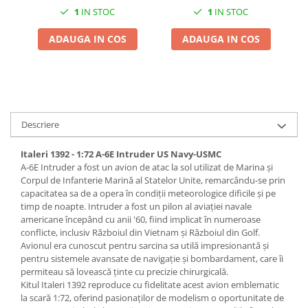
Pigmenti Glow In The Dark
1
IN STOC
1
IN STOC
Flexible Paint
ADAUGA IN COS
ADAUGA IN COS
Vopsele Metalice
Markere GSW
Vopsea spray
MRP - MR. PAINT
Descriere
AERO
AFV
Italeri 1392 - 1:72 A-6E Intruder US Navy-USMC
Culori auto
A-6E Intruder a fost un avion de atac la sol utilizat de Marina și
TAMIYA
Corpul de Infanterie Marină al Statelor Unite, remarcându-se prin
capacitatea sa de a opera în condiții meteorologice dificile și pe
Diluanti si auxiliare Tamiya
timp de noapte. Intruder a fost un pilon al aviației navale
Vopsea acrilica Tamiya
americane începând cu anii '60, fiind implicat în numeroase
conflicte, inclusiv Războiul din Vietnam și Războiul din Golf.
Spray Vopsea Tamiya
Avionul era cunoscut pentru sarcina sa utilă impresionantă și
Markere Vopsea Tamiya
pentru sistemele avansate de navigație și bombardament, care îi
Vallejo
permiteau să lovească ținte cu precizie chirurgicală.
Kitul Italeri 1392 reproduce cu fidelitate acest avion emblematic
Seturi de vopsele Vallejo
la scară 1:72, oferind pasionaților de modelism o oportunitate de