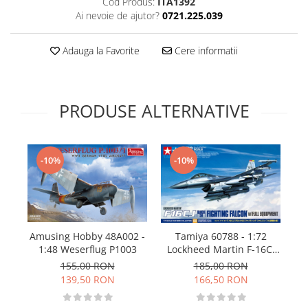
Cod Produs:
ITA1392
Technical Paint
Ai nevoie de ajutor?
0721.225.039
Trench Crusade
Spray
Warhammer The Old World
Contrast Paint
Adauga la Favorite
Cere informatii
Figurine Colectionabile
Drybrush
Citadel Paint Sets
Airbrush Paint
PRODUSE ALTERNATIVE
Green Stuff World
Chameleon Paints
Special Effects
-10%
-10%
Inks
Diluanti, lacuri si auxiliare
Primer
Pigmenti Super Metalici
Amusing Hobby 48A002 -
I
Tamiya 60788 - 1:72
Fluorescent Paints
1:48 Weserflug P1003
Lockheed Martin F-16CJ
[Block 50] Fighting Falcon
Chrome Paints
155,00 RON
185,00 RON
(full equipment) - 1 figure
139,50 RON
166,50 RON
Dipping Inks
UV Resin