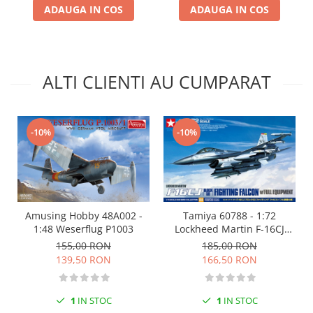
ADAUGA IN COS
ADAUGA IN COS
Markere Metalice
ALTI CLIENTI AU CUMPARAT
-10%
-10%
Amusing Hobby 48A002 -
Tamiya 60788 - 1:72
1:48 Weserflug P1003
Lockheed Martin F-16CJ
[Block 50] Fighting Falcon
155,00 RON
185,00 RON
(full equipment) - 1 figure
139,50 RON
166,50 RON
1
IN STOC
1
IN STOC