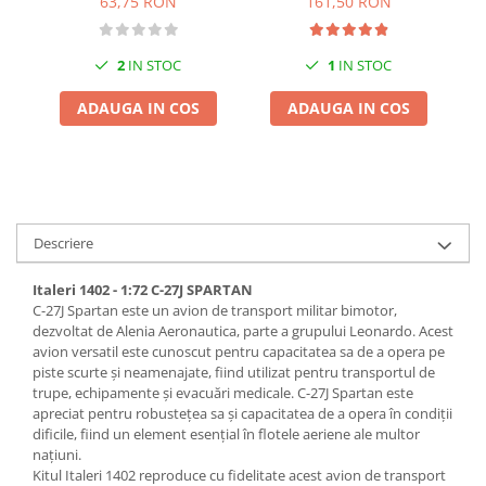
161,50 RON
63,75 RON
Parts
Pigmenti Glow In The Dark
Flexible Paint
1
IN STOC
2
IN STOC
Vopsele Metalice
Markere GSW
ADAUGA IN COS
ADAUGA IN COS
Vopsea spray
MRP - MR. PAINT
AERO
AFV
Descriere
Culori auto
TAMIYA
Italeri 1402 - 1:72 C-27J SPARTAN
C-27J Spartan este un avion de transport militar bimotor,
Diluanti si auxiliare Tamiya
dezvoltat de Alenia Aeronautica, parte a grupului Leonardo. Acest
Vopsea acrilica Tamiya
avion versatil este cunoscut pentru capacitatea sa de a opera pe
Spray Vopsea Tamiya
piste scurte și neamenajate, fiind utilizat pentru transportul de
trupe, echipamente și evacuări medicale. C-27J Spartan este
Markere Vopsea Tamiya
apreciat pentru robustețea sa și capacitatea de a opera în condiții
Vallejo
dificile, fiind un element esențial în flotele aeriene ale multor
națiuni.
Seturi de vopsele Vallejo
Kitul Italeri 1402 reproduce cu fidelitate acest avion de transport