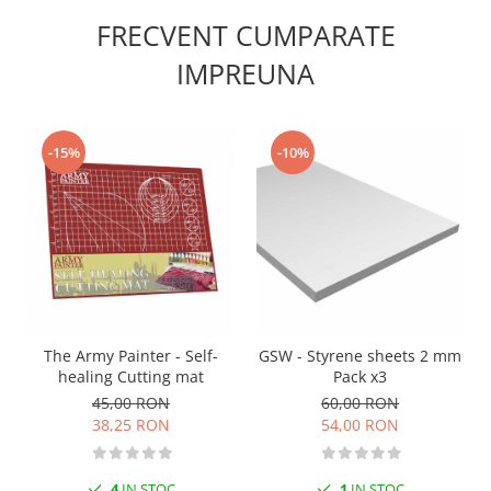
Vopsele acrilice & Seturi de vopsele
FRECVENT CUMPARATE
Solutii Weathering
Accesorii diorama
IMPREUNA
Vegetatie
Décor
Sol Diorama
-15%
-10%
Materiale pentru sol
Apa Diorama
The Army Painter
Accesorii pictura The Army Painter
Speedpaints
Warpaints Fanatic
The Army Painter - Self-
GSW - Styrene sheets 2 mm
Seturi Vopsele
healing Cutting mat
Pack x3
Spray
45,00 RON
60,00 RON
Speedpaint Markers
38,25 RON
54,00 RON
Accesorii pictura
Gaahleri
4
IN STOC
1
IN STOC