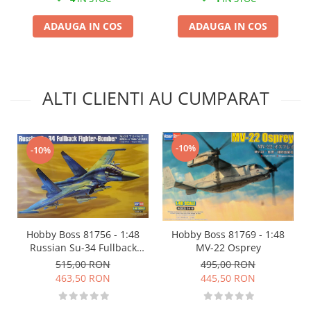
Markere Metalice
ADAUGA IN COS
ADAUGA IN COS
ALTI CLIENTI AU CUMPARAT
-10%
-10%
Hobby Boss 81756 - 1:48
Hobby Boss 81769 - 1:48
Russian Su-34 Fullback
MV-22 Osprey
Fighter-Bomber
515,00 RON
495,00 RON
463,50 RON
445,50 RON