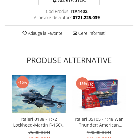
ALERTA STOC
Technical Paint
Trench Crusade
Cod Produs:
ITA1402
Spray
Warhammer The Old World
Ai nevoie de ajutor?
0721.225.039
Contrast Paint
Figurine Colectionabile
Drybrush
Adauga la Favorite
Cere informatii
Citadel Paint Sets
Airbrush Paint
Green Stuff World
PRODUSE ALTERNATIVE
Chameleon Paints
Special Effects
Inks
-15%
-15%
Diluanti, lacuri si auxiliare
Primer
Pigmenti Super Metalici
Fluorescent Paints
Chrome Paints
Italeri 35105 - 1:48 War
Italeri 0188 - 1:72
Thunder: American
L
Lockheed-Martin F-16C/D
Dipping Inks
Aircraft Fighter F-16C
[B
Fighting Fa
190,00 RON
75,00 RON
UV Resin
Fighting Falcon - New
(f