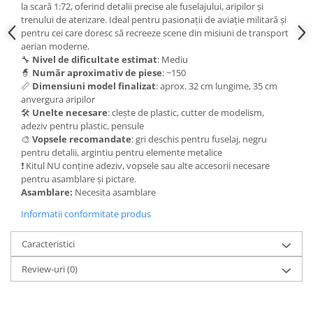
Vallejo Spray Paint
la scară 1:72, oferind detalii precise ale fuselajului, aripilor și
trenului de aterizare. Ideal pentru pasionații de aviație militară și
Vallejo Auxiliaries
pentru cei care doresc să recreeze scene din misiuni de transport
Vallejo Acrylic Textures
aerian moderne.
Vopsea la sticluta
🔧
Nivel de dificultate estimat
: Mediu
🧙
Număr aproximativ de piese
: ~150
Vallejo Liquid Gold
📏
Dimensiuni model finalizat
: aprox. 32 cm lungime, 35 cm
Vallejo Surface Primer
anvergura aripilor
Vallejo Weathering Effects
🛠️
Unelte necesare
: clește de plastic, cutter de modelism,
adeziv pentru plastic, pensule
Vallejo Model Wash
🎨
Vopsele recomandate
: gri deschis pentru fuselaj, negru
Vallejo Metal Color
pentru detalii, argintiu pentru elemente metalice
❗ Kitul NU conține adeziv, vopsele sau alte accesorii necesare
AK Interactive
pentru asamblare și pictare.
Vopsea Chrome
Asamblare:
Necesita asamblare
Creioane Weathering
Informatii conformitate produs
Auxiliare
Real Colors Markers
Caracteristici
Auxiliare & Diluanti
Review-uri
(0)
Primer (grund)
Playmarkers