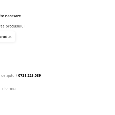
elte necesare
erea produsului
 produs
 de ajutor?
0721.225.039
informatii