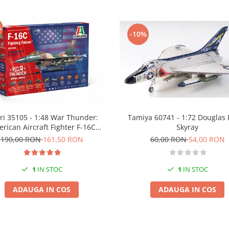
%
-10%
eri 35105 - 1:48 War Thunder:
Tamiya 60741 - 1:72 Douglas 
rican Aircraft Fighter F-16C
Skyray
ighting Falcon - New Parts
190,00 RON
161,50 RON
60,00 RON
54,00 RON
1
IN STOC
1
IN STOC
ADAUGA IN COS
ADAUGA IN COS