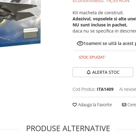
Economisesti:
14,55
RON
Kit macheta de construit.
Adezivul, vopselele si alte un
NU sunt incluse in pachet,
daca nu se specifica in descri
2
oameni se uită la acest
STOC EPUIZAT
ALERTA STOC
Cod Produs:
ITA1409
Ai nevoie
Adauga la Favorite
Cere 
PRODUSE ALTERNATIVE