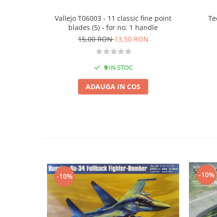
Vopsele acrilice & Seturi de vopsele
Solutii Weathering
Vallejo T06003 - 11 classic fine point
Te
Accesorii diorama
blades (5) - for no. 1 handle
15,00 RON
13,50 RON
Vegetatie
Décor
Sol Diorama
9
IN STOC
Materiale pentru sol
ADAUGA IN COS
Apa Diorama
The Army Painter
Accesorii pictura The Army Painter
Speedpaints
Warpaints Fanatic
Seturi Vopsele
Spray
-10%
-10%
Speedpaint Markers
Accesorii pictura
Gaahleri