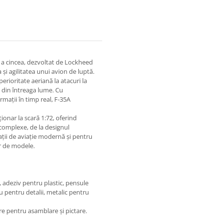
 a cincea, dezvoltat de Lockheed
și agilitatea unui avion de luptă.
erioritate aeriană la atacuri la
e din întreaga lume. Cu
rmații în timp real, F-35A
ționar la scară 1:72, oferind
 complexe, de la designul
ții de aviație modernă și pentru
or de modele.
, adeziv pentru plastic, pensule
ru pentru detalii, metalic pentru
re pentru asamblare și pictare.