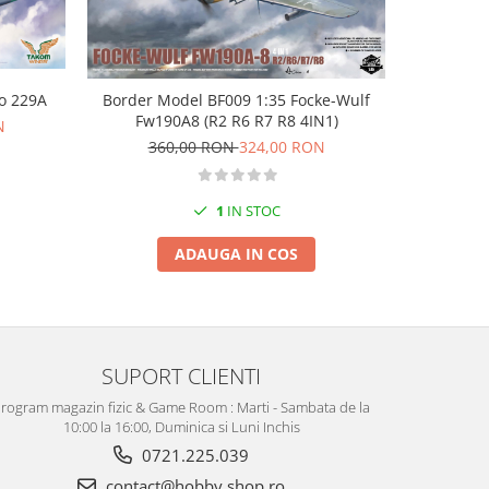
-10%
o 229A
Tamiya 611
Border Model BF009 1:35 Focke-Wulf
Fw190A8 (R2 R6 R7 R8 4IN1)
N
48
360,00 RON
324,00 RON
1
IN STOC
ADAUGA IN COS
SUPORT CLIENTI
rogram magazin fizic & Game Room : Marti - Sambata de la
10:00 la 16:00, Duminica si Luni Inchis
0721.225.039
contact@hobby.shop.ro