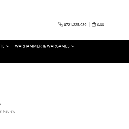
0721.225.039
0,00
STE
WARHAMMER & WARGAMES
A
 un Review