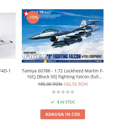
-10%
-10%
F4D-1
Tamiya 60788 - 1:72 Lockheed Martin F-
Zvezda 72
16CJ [Block 50] Fighting Falcon (full
100,
equipment) - 1 figure
185,00 RON
166,50 RON
1
IN STOC
ADAUGA IN COS
A