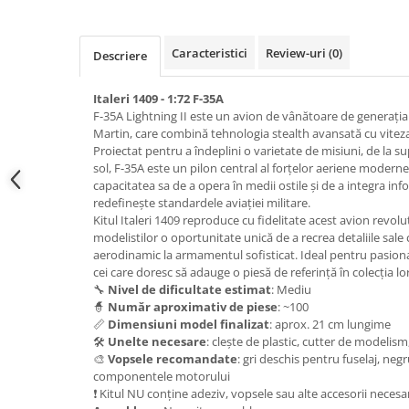
Pigmenti Glow In The Dark
Flexible Paint
Caracteristici
Review-uri
(0)
Descriere
Vopsele Metalice
Markere GSW
Italeri 1409 - 1:72 F-35A
Vopsea spray
F-35A Lightning II este un avion de vânătoare de generația
Martin, care combină tehnologia stealth avansată cu viteza 
MRP - MR. PAINT
Proiectat pentru a îndeplini o varietate de misiuni, de la sup
AERO
sol, F-35A este un pilon central al forțelor aeriene modern
capacitatea sa de a opera în medii ostile și de a integra info
AFV
redefinește standardele aviației militare.
Culori auto
Kitul Italeri 1409 reproduce cu fidelitate acest avion revolu
TAMIYA
modelistilor o oportunitate unică de a recrea detaliile sale
aerodinamic la armamentul sofisticat. Ideal pentru pasiona
Diluanti si auxiliare Tamiya
cei care doresc să adauge o piesă de referință în colecția l
Vopsea acrilica Tamiya
🔧
Nivel de dificultate estimat
: Mediu
🧙
Număr aproximativ de piese
: ~100
Spray Vopsea Tamiya
📏
Dimensiuni model finalizat
: aprox. 21 cm lungime
Markere Vopsea Tamiya
🛠️
Unelte necesare
: clește de plastic, cutter de modelism
🎨
Vopsele recomandate
: gri deschis pentru fuselaj, neg
Vallejo
componentele motorului
Seturi de vopsele Vallejo
❗ Kitul NU conține adeziv, vopsele sau alte accesorii necesa