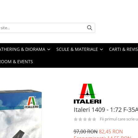
ATHERING & DIORAMA
SCULE & MATERIALE
CARTI & REVI
ROOM & EVENTS
Italeri 1409 - 1:72 F-35
Fii primul care scrie
97,00 RON
82,45 RON