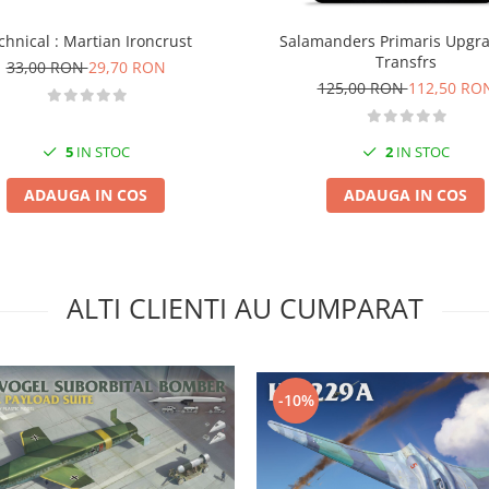
chnical : Martian Ironcrust
Salamanders Primaris Upgr
Transfrs
33,00 RON
29,70 RON
125,00 RON
112,50 RO
5
IN STOC
2
IN STOC
ADAUGA IN COS
ADAUGA IN COS
ALTI CLIENTI AU CUMPARAT
-10%