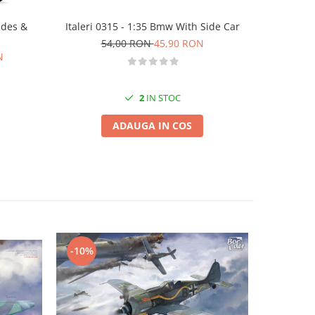
Italeri 0315 - 1:35 Bmw With Side Car
ades &
Salam
54,00 RON
45,90 RON
19
N
2
IN STOC
ADAUGA IN COS
-10%