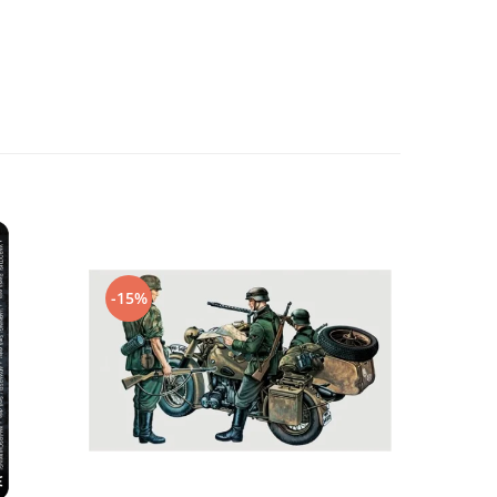
-15%
-10%