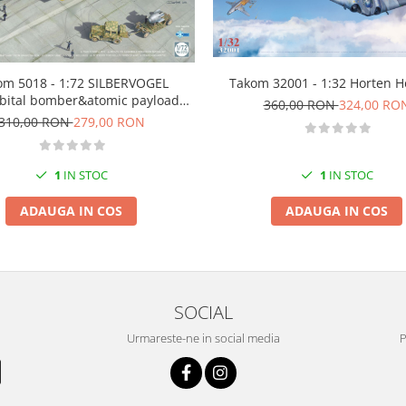
om 5018 - 1:72 SILBERVOGEL
Takom 32001 - 1:32 Horten H
bital bomber&atomic payload
360,00 RON
324,00 RO
suite
310,00 RON
279,00 RON
1
IN STOC
1
IN STOC
ADAUGA IN COS
ADAUGA IN COS
SOCIAL
Urmareste-ne in social media
P