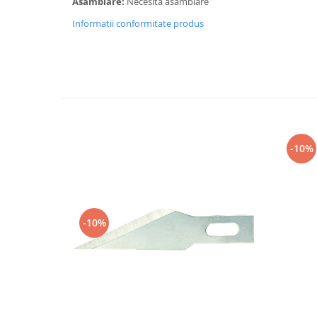
Asamblare:
Necesita asamblare
Vallejo Spray Paint
Vallejo Auxiliaries
Informatii conformitate produs
Vallejo Acrylic Textures
Vopsea la sticluta
Vallejo Liquid Gold
Vallejo Surface Primer
Vallejo Weathering Effects
Vallejo Model Wash
-10%
Vallejo Metal Color
AK Interactive
Vopsea Chrome
Creioane Weathering
-10%
Auxiliare
Real Colors Markers
Auxiliare & Diluanti
Primer (grund)
Playmarkers