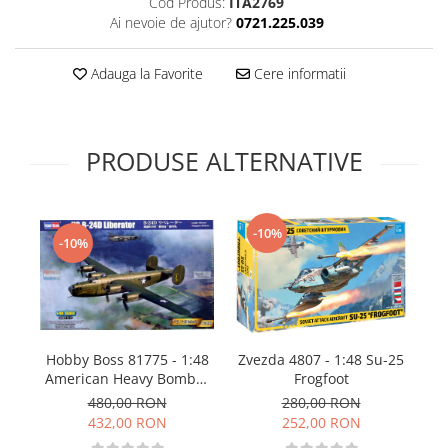
Cod Produs:
ITA2769
Technical Paint
Ai nevoie de ajutor?
0721.225.039
Trench Crusade
Spray
Warhammer The Old World
Contrast Paint
Adauga la Favorite
Cere informatii
Figurine Colectionabile
Drybrush
Citadel Paint Sets
Airbrush Paint
PRODUSE ALTERNATIVE
Green Stuff World
Chameleon Paints
Special Effects
-10%
-10%
Inks
Diluanti, lacuri si auxiliare
Primer
Pigmenti Super Metalici
Fluorescent Paints
Hobby Boss 81775 - 1:48
Zvezda 4807 - 1:48 Su-25
American Heavy Bomber
Am
Frogfoot
Chrome Paints
US B-24D Liberator
Gr
480,00 RON
280,00 RON
Dipping Inks
432,00 RON
252,00 RON
UV Resin