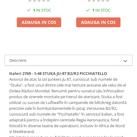
Pigmenti Glow In The Dark
1
IN STOC
1
IN STOC
Flexible Paint
Vopsele Metalice
ADAUGA IN COS
ADAUGA IN COS
Markere GSW
Vopsea spray
MRP - MR. PAINT
AERO
Descriere
AFV
Culori auto
Italeri 2769 - 1:48 STUKA JU-87 B2/R2 PICCHIATELLO
TAMIYA
Avionul de atac la sol Junkers Ju 87, cunoscut sub numele de
"Stuka", a fost unul dintre cele mai temute avioane ale celui de-al
Diluanti si auxiliare Tamiya
Doilea Război Mondial. Renumit pentru sunetul său înfricoșător
Vopsea acrilica Tamiya
produs de sirenele montate pe trenul de aterizare, Stuka a fost
utilizat cu succes de Luftwaffe în campaniile de blitzkrieg datorită
Spray Vopsea Tamiya
preciziei sale în bombardamentele în picaj. Versiunea B2/R2,
Markere Vopsea Tamiya
cunoscută sub numele de "Picchiatello" în serviciul italian, a fost
adaptată pentru a îndeplini cerințele Regia Aeronautica, fiind
Vallejo
folosită în diverse teatre de operațiuni, inclusiv în Africa de Nord
Seturi de vopsele Vallejo
și Mediterană.