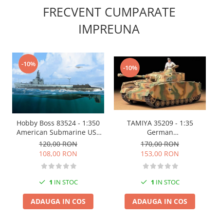
Vopsele acrilice & Seturi de vopsele
FRECVENT CUMPARATE
Solutii Weathering
IMPREUNA
Accesorii diorama
Vegetatie
Décor
-10%
Sol Diorama
-10%
Materiale pentru sol
Apa Diorama
The Army Painter
Accesorii pictura The Army Painter
TAMIYA 35209 - 1:35
Hobby Boss 83524 - 1:350
German
American Submarine USS
Speedpaints
Panzerkampfwagen IV
Gato SS-212, 1944
170,00 RON
120,00 RON
Warpaints Fanatic
Ausf.H Early Version
153,00 RON
108,00 RON
Seturi Vopsele
Spray
1
IN STOC
1
IN STOC
Speedpaint Markers
Accesorii pictura
ADAUGA IN COS
ADAUGA IN COS
Gaahleri