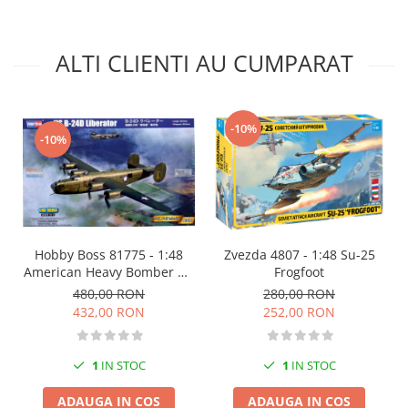
Markere Metalice
ALTI CLIENTI AU CUMPARAT
-10%
-10%
Hobby Boss 81775 - 1:48
Zvezda 4807 - 1:48 Su-25
American Heavy Bomber US
Frogfoot
B-24D Liberator
480,00 RON
280,00 RON
432,00 RON
252,00 RON
1
IN STOC
1
IN STOC
ADAUGA IN COS
ADAUGA IN COS