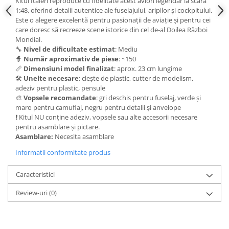
Kitul Italeri reproduce cu fidelitate acest avion legendar la scară
Vallejo Spray Paint
1:48, oferind detalii autentice ale fuselajului, aripilor și cockpitului.
Vallejo Auxiliaries
Este o alegere excelentă pentru pasionații de aviație și pentru cei
Vallejo Acrylic Textures
care doresc să recreeze scene istorice din cel de-al Doilea Război
Mondial.
Vopsea la sticluta
🔧
Nivel de dificultate estimat
: Mediu
Vallejo Liquid Gold
🧙
Număr aproximativ de piese
: ~150
Vallejo Surface Primer
📏
Dimensiuni model finalizat
: aprox. 23 cm lungime
🛠️
Unelte necesare
: clește de plastic, cutter de modelism,
Vallejo Weathering Effects
adeziv pentru plastic, pensule
Vallejo Model Wash
🎨
Vopsele recomandate
: gri deschis pentru fuselaj, verde și
maro pentru camuflaj, negru pentru detalii și anvelope
Vallejo Metal Color
❗ Kitul NU conține adeziv, vopsele sau alte accesorii necesare
AK Interactive
pentru asamblare și pictare.
Asamblare:
Necesita asamblare
Vopsea Chrome
Creioane Weathering
Informatii conformitate produs
Auxiliare
Caracteristici
Real Colors Markers
Auxiliare & Diluanti
Review-uri
(0)
Primer (grund)
Playmarkers