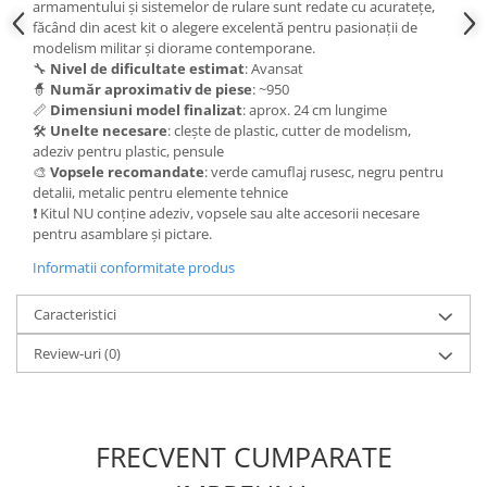
Vallejo Spray Paint
armamentului și sistemelor de rulare sunt redate cu acuratețe,
făcând din acest kit o alegere excelentă pentru pasionații de
Vallejo Auxiliaries
modelism militar și diorame contemporane.
Vallejo Acrylic Textures
🔧
Nivel de dificultate estimat
: Avansat
Vopsea la sticluta
🧙
Număr aproximativ de piese
: ~950
📏
Dimensiuni model finalizat
: aprox. 24 cm lungime
Vallejo Liquid Gold
🛠️
Unelte necesare
: clește de plastic, cutter de modelism,
Vallejo Surface Primer
adeziv pentru plastic, pensule
🎨
Vopsele recomandate
: verde camuflaj rusesc, negru pentru
Vallejo Weathering Effects
detalii, metalic pentru elemente tehnice
Vallejo Model Wash
❗ Kitul NU conține adeziv, vopsele sau alte accesorii necesare
Vallejo Metal Color
pentru asamblare și pictare.
AK Interactive
Informatii conformitate produs
Vopsea Chrome
Caracteristici
Creioane Weathering
Auxiliare
Review-uri
(0)
Real Colors Markers
Auxiliare & Diluanti
Primer (grund)
FRECVENT CUMPARATE
Playmarkers