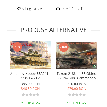
Technical Paint
Trench Crusade
Adauga la Favorite
Cere informatii
Spray
Warhammer The Old World
Contrast Paint
Figurine Colectionabile
Drybrush
PRODUSE ALTERNATIVE
Citadel Paint Sets
Airbrush Paint
Green Stuff World
-10%
-10%
Chameleon Paints
Special Effects
Inks
Diluanti, lacuri si auxiliare
Primer
Amusing Hobby 35A041 -
Takom 2188 - 1:35 Object
1:35 T-72AV
279 w/ NBC Commando
Pigmenti Super Metalici
P
385,00 RON
310,00 RON
Fluorescent Paints
346,50 RON
279,00 RON
Chrome Paints
Dipping Inks
1
IN STOC
1
IN STOC
UV Resin