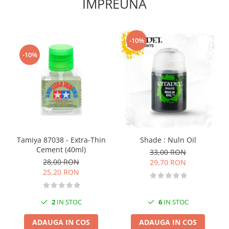
IMPREUNA
Vopsele acrilice & Seturi de vopsele
Solutii Weathering
Accesorii diorama
-10%
Vegetatie
-10%
Décor
Sol Diorama
Materiale pentru sol
Apa Diorama
The Army Painter
Accesorii pictura The Army Painter
Speedpaints
Tamiya 87038 - Extra-Thin
Shade : Nuln Oil
Cement (40ml)
33,00 RON
Warpaints Fanatic
28,00 RON
29,70 RON
Seturi Vopsele
25,20 RON
Spray
Speedpaint Markers
2
IN STOC
6
IN STOC
Accesorii pictura
Gaahleri
ADAUGA IN COS
ADAUGA IN COS