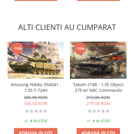
Markere Metalice
ALTI CLIENTI AU CUMPARAT
-10%
-10%
Takom 2188 - 1:35 Object
Amusing Hobby 35A041 -
279 w/ NBC Commando
1:35 T-72AV
310,00 RON
385,00 RON
279,00 RON
346,50 RON
1
IN STOC
1
IN STOC
ADAUGA IN COS
ADAUGA IN COS