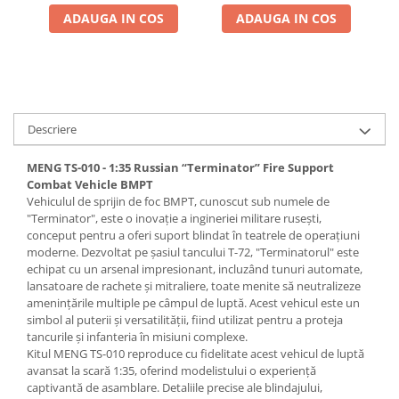
Pigmenti Glow In The Dark
ADAUGA IN COS
ADAUGA IN COS
Flexible Paint
Vopsele Metalice
Markere GSW
Vopsea spray
Descriere
MRP - MR. PAINT
AERO
MENG TS-010 - 1:35 Russian “Terminator” Fire Support
AFV
Combat Vehicle BMPT
Vehiculul de sprijin de foc BMPT, cunoscut sub numele de
Culori auto
"Terminator", este o inovație a ingineriei militare rusești,
TAMIYA
conceput pentru a oferi suport blindat în teatrele de operațiuni
moderne. Dezvoltat pe șasiul tancului T-72, "Terminatorul" este
Diluanti si auxiliare Tamiya
echipat cu un arsenal impresionant, incluzând tunuri automate,
Vopsea acrilica Tamiya
lansatoare de rachete și mitraliere, toate menite să neutralizeze
amenințările multiple pe câmpul de luptă. Acest vehicul este un
Spray Vopsea Tamiya
simbol al puterii și versatilității, fiind utilizat pentru a proteja
Markere Vopsea Tamiya
tancurile și infanteria în misiuni complexe.
Vallejo
Kitul MENG TS-010 reproduce cu fidelitate acest vehicul de luptă
avansat la scară 1:35, oferind modelistului o experiență
Seturi de vopsele Vallejo
captivantă de asamblare. Detaliile precise ale blindajului,