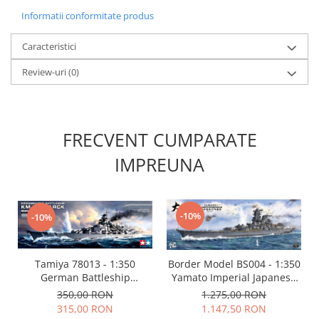
Vopsele acrilice & Seturi de vopsele
Informatii conformitate produs
Solutii Weathering
Accesorii diorama
Caracteristici
Vegetatie
Review-uri
(0)
Décor
Sol Diorama
Materiale pentru sol
FRECVENT CUMPARATE
Apa Diorama
The Army Painter
IMPREUNA
Accesorii pictura The Army Painter
Speedpaints
Warpaints Fanatic
-10%
-10%
Seturi Vopsele
Spray
Tamiya 78013 - 1:350
Border Model BS004 - 1:350
Speedpaint Markers
German Battleship
Yamato Imperial Japanese
Accesorii pictura
Bismarck
Navy Battleship
350,00 RON
1.275,00 RON
Gaahleri
315,00 RON
1.147,50 RON