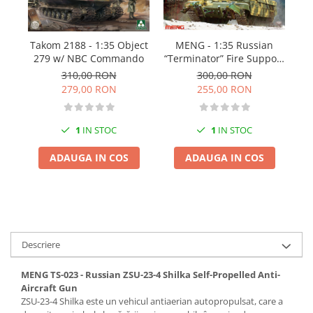
Pigmenti Glow In The Dark
Flexible Paint
MENG - 1:35 Russian
Ve
Takom 2188 - 1:35 Object
Vopsele Metalice
“Terminator” Fire Support
279 w/ NBC Commando
Markere GSW
Combat Vehicle BMPT
300,00 RON
310,00 RON
Vopsea spray
255,00 RON
279,00 RON
MRP - MR. PAINT
AERO
1
IN STOC
1
IN STOC
AFV
ADAUGA IN COS
ADAUGA IN COS
Culori auto
TAMIYA
Diluanti si auxiliare Tamiya
Vopsea acrilica Tamiya
Spray Vopsea Tamiya
Descriere
Markere Vopsea Tamiya
MENG TS-023 - Russian ZSU-23-4 Shilka Self-Propelled Anti-
Vallejo
Aircraft Gun
Seturi de vopsele Vallejo
ZSU-23-4 Shilka este un vehicul antiaerian autopropulsat, care a