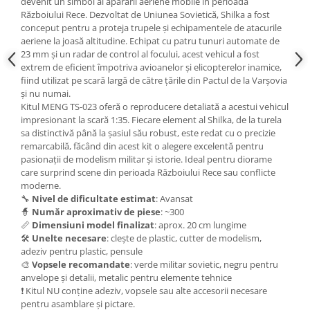
devenit un simbol al apărării aeriene mobile în perioada
Vallejo Spray Paint
Războiului Rece. Dezvoltat de Uniunea Sovietică, Shilka a fost
Vallejo Auxiliaries
conceput pentru a proteja trupele și echipamentele de atacurile
Vallejo Acrylic Textures
aeriene la joasă altitudine. Echipat cu patru tunuri automate de
23 mm și un radar de control al focului, acest vehicul a fost
Vopsea la sticluta
extrem de eficient împotriva avioanelor și elicopterelor inamice,
Vallejo Liquid Gold
fiind utilizat pe scară largă de către țările din Pactul de la Varșovia
Vallejo Surface Primer
și nu numai.
Kitul MENG TS-023 oferă o reproducere detaliată a acestui vehicul
Vallejo Weathering Effects
impresionant la scară 1:35. Fiecare element al Shilka, de la turela
Vallejo Model Wash
sa distinctivă până la șasiul său robust, este redat cu o precizie
remarcabilă, făcând din acest kit o alegere excelentă pentru
Vallejo Metal Color
pasionații de modelism militar și istorie. Ideal pentru diorame
AK Interactive
care surprind scene din perioada Războiului Rece sau conflicte
moderne.
Vopsea Chrome
🔧
Nivel de dificultate estimat
: Avansat
Creioane Weathering
🧙
Număr aproximativ de piese
: ~300
Auxiliare
📏
Dimensiuni model finalizat
: aprox. 20 cm lungime
🛠️
Unelte necesare
: clește de plastic, cutter de modelism,
Real Colors Markers
adeziv pentru plastic, pensule
Auxiliare & Diluanti
🎨
Vopsele recomandate
: verde militar sovietic, negru pentru
Primer (grund)
anvelope și detalii, metalic pentru elemente tehnice
❗ Kitul NU conține adeziv, vopsele sau alte accesorii necesare
Playmarkers
pentru asamblare și pictare.