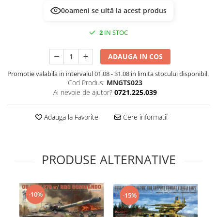
Technical Paint
0
oameni se uită la acest produs
Trench Crusade
Spray
Warhammer The Old World
2
IN STOC
Contrast Paint
Figurine Colectionabile
Drybrush
ADAUGA IN COS
Citadel Paint Sets
Airbrush Paint
Promotie valabila in intervalul 01.08 - 31.08 in limita stocului disponibil.
Cod Produs:
MNGTS023
Green Stuff World
Ai nevoie de ajutor?
0721.225.039
Chameleon Paints
Special Effects
Adauga la Favorite
Cere informatii
Inks
Diluanti, lacuri si auxiliare
Primer
PRODUSE ALTERNATIVE
Pigmenti Super Metalici
Fluorescent Paints
Chrome Paints
-10%
-15%
Dipping Inks
UV Resin