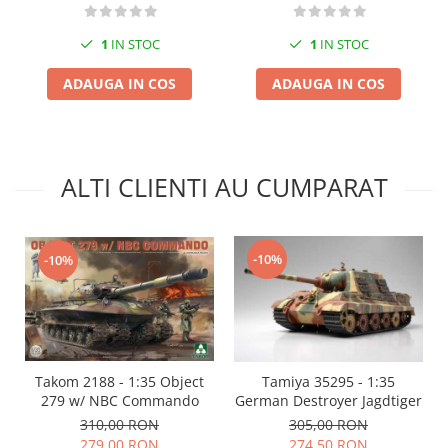
Markere Metalice
1
IN STOC
1
IN STOC
ADAUGA IN COS
ADAUGA IN COS
ALTI CLIENTI AU CUMPARAT
-10%
-10%
Takom 2188 - 1:35 Object
Tamiya 35295 - 1:35
279 w/ NBC Commando
German Destroyer Jagdtiger
310,00 RON
305,00 RON
279,00 RON
274,50 RON