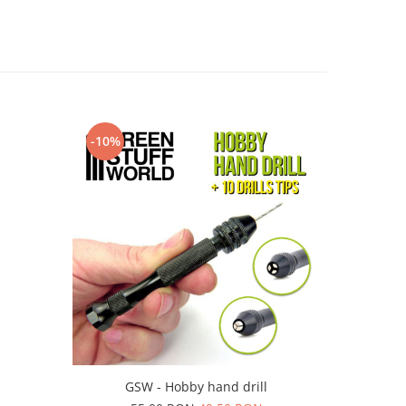
-10%
-10%
GSW - Hobby hand drill
TAMIYA 81