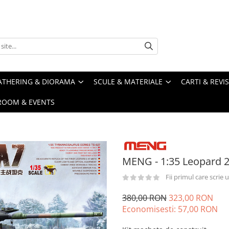
ATHERING & DIORAMA
SCULE & MATERIALE
CARTI & REVI
ROOM & EVENTS
MENG - 1:35 Leopard 
Fii primul care scrie
380,00 RON
323,00 RON
Economisesti:
57,00
RON