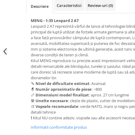
Pigmenti Glow In The Dark
Caracteristici
Review-uri
(0)
Descriere
Flexible Paint
Vopsele Metalice
MENG - 1:35 Leopard 2 A7
Leopard 2 A7 reprezintă vârful de lance al tehnologiei blin
Markere GSW
principal de luptă utilizat de forțele armate germane și a
Vopsea spray
a face față provocărilor câmpului de luptă contemporan, 
avansată, mobilitatea superioară și puterea de foc devasta
MRP - MR. PAINT
mm și sisteme electronice de ultimă generație, acest tanc e
AERO
diverse condiții de teren și climă.
Kitul MENG reproduce cu precizie acest impresionant vehicul
AFV
detalii remarcabile ale blindajului, turelei și șasiului. Idea
Culori auto
care doresc să recreeze scene moderne de luptă sau să ad
dioramelor lor.
TAMIYA
🔧
Nivel de dificultate estimat
: Avansat
Diluanti si auxiliare Tamiya
🧙
Număr aproximativ de piese
: ~800
📏
Dimensiuni model finalizat
: aprox. 27 cm lungime
Vopsea acrilica Tamiya
🛠️
Unelte necesare
: clește de plastic, cutter de modelism
Spray Vopsea Tamiya
🎨
Vopsele recomandate
: verde NATO, maro și negru pen
Markere Vopsea Tamiya
detalii tehnice
❗ Kitul NU conține adeziv, vopsele sau alte accesorii necesa
Vallejo
Informatii conformitate produs
Seturi de vopsele Vallejo