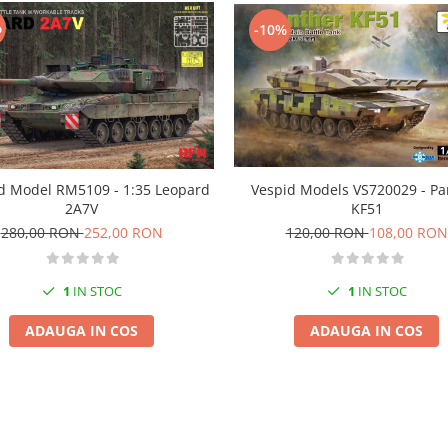
%
-10%
 Model RM5109 - 1:35 Leopard
Vespid Models VS720029 - Pa
2A7V
KF51
280,00 RON
252,00 RON
120,00 RON
108,00 RON
1
IN STOC
1
IN STOC
ADAUGA IN COS
ADAUGA IN COS