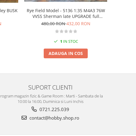
ley BUSK
Rye Field Model - 5136 1:35 M4A3 76W
Amusing H
VVSS Sherman late UPGRADE full
Main Batt
interior
N
480,00 RON
432,00 RON
50
1
IN STOC
ADAUGA IN COS
SUPORT CLIENTI
rogram magazin fizic & Game Room : Marti - Sambata de la
10:00 la 16:00, Duminica si Luni Inchis
0721.225.039
contact@hobby.shop.ro