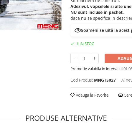
Kit macheta de construit.
Adezivul, vopselele si alte un
NU sunt incluse in pachet,
daca nu se specifica in descri
6
oameni se uită la acest
1
IN STOC
ADAUG
Promotie valabila in intervalul 01.08 
Cod Produs:
MNGTS027
Ai ne
Adauga la Favorite
Cere 
PRODUSE ALTERNATIVE