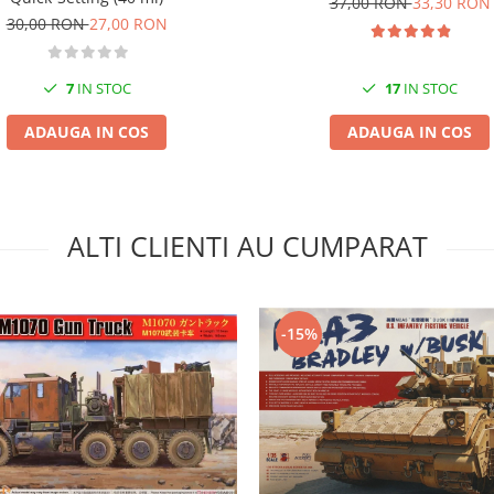
37,00 RON
33,30 RON
30,00 RON
27,00 RON
7
IN STOC
17
IN STOC
ADAUGA IN COS
ADAUGA IN COS
ALTI CLIENTI AU CUMPARAT
-15%