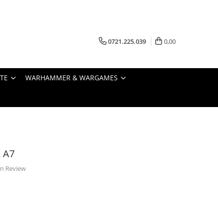
0721.225.039
0,00
STE
WARHAMMER & WARGAMES
2 A7
 un Review