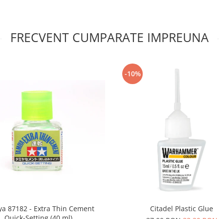
FRECVENT CUMPARATE IMPREUNA
-10%
a 87182 - Extra Thin Cement
Citadel Plastic Glue
Quick-Setting (40 ml)