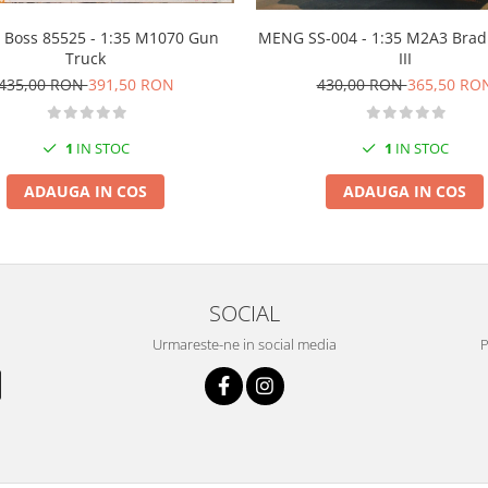
 Boss 85525 - 1:35 M1070 Gun
MENG SS-004 - 1:35 M2A3 Brad
Truck
III
435,00 RON
391,50 RON
430,00 RON
365,50 RO
1
IN STOC
1
IN STOC
ADAUGA IN COS
ADAUGA IN COS
SOCIAL
Urmareste-ne in social media
P