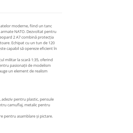
datelor moderne, fiind un tanc
lte armate NATO. Dezvoltat pentru
Leopard 2 A7 combină protecția
toare. Echipat cu un tun de 120
ste capabil să opereze eficient în
 militar la scară 1:35, oferind
l pentru pasionații de modelism
auge un element de realism
, adeziv pentru plastic, pensule
tru camuflaj, metalic pentru
re pentru asamblare și pictare.