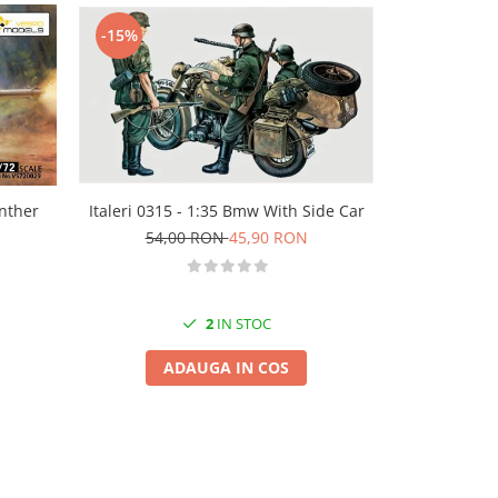
-15%
-15%
nther
Italeri 0315 - 1:35 Bmw With Side Car
Italeri 2575
54,00 RON
45,90 RON
95,
2
IN STOC
ADAUGA IN COS
A