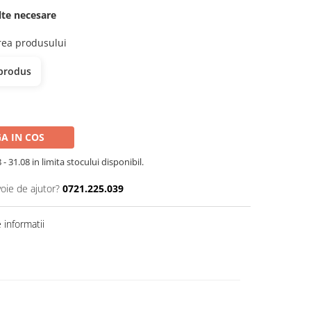
elte necesare
erea produsului
 produs
A IN COS
- 31.08 in limita stocului disponibil.
voie de ajutor?
0721.225.039
informatii