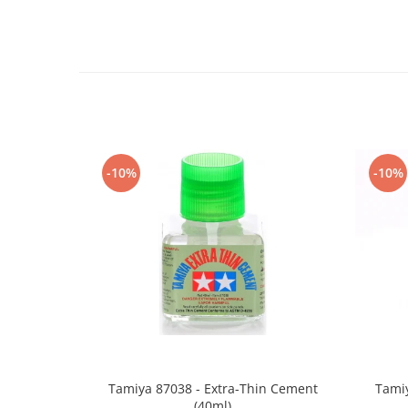
Vallejo Spray Paint
Vallejo Auxiliaries
Vallejo Acrylic Textures
Vopsea la sticluta
Vallejo Liquid Gold
Vallejo Surface Primer
Vallejo Weathering Effects
Vallejo Model Wash
-10%
-10%
Vallejo Metal Color
AK Interactive
Vopsea Chrome
Creioane Weathering
Auxiliare
Real Colors Markers
Auxiliare & Diluanti
Primer (grund)
Playmarkers
Tamiya 87038 - Extra-Thin Cement
Tamiy
(40ml)