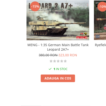
Technical Paint
Trench Crusade
-15%
-10
Spray
Warhammer The Old World
Contrast Paint
Figurine Colectionabile
Drybrush
Citadel Paint Sets
Airbrush Paint
Green Stuff World
Ryefield
MENG - 1:35 German Main Battle Tank
Chameleon Paints
Leopard 2A7+
Special Effects
380,00 RON
323,00 RON
Inks
Diluanti, lacuri si auxiliare
1
IN STOC
Primer
ADAUGA IN COS
Pigmenti Super Metalici
Fluorescent Paints
Chrome Paints
Dipping Inks
UV Resin