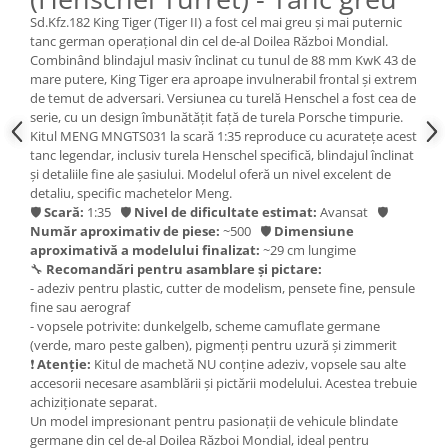
Vallejo Spray Paint
Sd.Kfz.182 King Tiger (Tiger II) a fost cel mai greu și mai puternic
Vallejo Auxiliaries
tanc german operațional din cel de-al Doilea Război Mondial.
Vallejo Acrylic Textures
Combinând blindajul masiv înclinat cu tunul de 88 mm KwK 43 de
mare putere, King Tiger era aproape invulnerabil frontal și extrem
Vopsea la sticluta
de temut de adversari. Versiunea cu turelă Henschel a fost cea de
Vallejo Liquid Gold
serie, cu un design îmbunătățit față de turela Porsche timpurie.
Vallejo Surface Primer
Kitul MENG MNGTS031 la scară 1:35 reproduce cu acuratețe acest
tanc legendar, inclusiv turela Henschel specifică, blindajul înclinat
Vallejo Weathering Effects
și detaliile fine ale șasiului. Modelul oferă un nivel excelent de
Vallejo Model Wash
detaliu, specific machetelor Meng.
Vallejo Metal Color
🛡
Scară:
1:35 🛡
Nivel de dificultate estimat:
Avansat 🛡
Număr aproximativ de piese:
~500 🛡
Dimensiune
AK Interactive
aproximativă a modelului finalizat:
~29 cm lungime
Vopsea Chrome
🔧
Recomandări pentru asamblare și pictare:
- adeziv pentru plastic, cutter de modelism, pensete fine, pensule
Creioane Weathering
fine sau aerograf
Auxiliare
- vopsele potrivite: dunkelgelb, scheme camuflate germane
(verde, maro peste galben), pigmenți pentru uzură și zimmerit
Real Colors Markers
❗
Atenție:
Kitul de machetă NU conține adeziv, vopsele sau alte
Auxiliare & Diluanti
accesorii necesare asamblării și pictării modelului. Acestea trebuie
Primer (grund)
achiziționate separat.
Un model impresionant pentru pasionații de vehicule blindate
Playmarkers
germane din cel de-al Doilea Război Mondial, ideal pentru