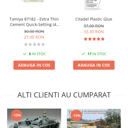
Markere Metalice
Tamiya 87182 - Extra Thin
Citadel Plastic Glue
Cement Quick-Setting (40
37,00 RON
ml)
30,00 RON
33,30 RON
27,00 RON
6
IN STOC
17
IN STOC
ADAUGA IN COS
ADAUGA IN COS
ALTI CLIENTI AU CUMPARAT
-10%
-10%