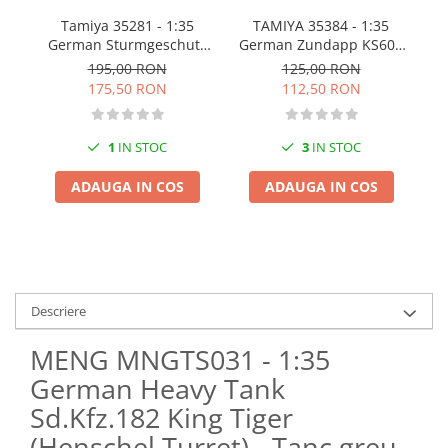
Pigmenti Glow In The Dark
Tamiya 35281 - 1:35
I
TAMIYA 35384 - 1:35
Flexible Paint
German Sturmgeschutz
German Zundapp KS600
III Ausf. B
Motorcycle and Sidecar
Vopsele Metalice
195,00 RON
125,00 RON
175,50 RON
112,50 RON
Markere GSW
Vopsea spray
1
IN STOC
3
IN STOC
MRP - MR. PAINT
AERO
ADAUGA IN COS
ADAUGA IN COS
AFV
Culori auto
TAMIYA
Diluanti si auxiliare Tamiya
Descriere
Vopsea acrilica Tamiya
Spray Vopsea Tamiya
MENG MNGTS031 - 1:35
Markere Vopsea Tamiya
German Heavy Tank
Vallejo
Sd.Kfz.182 King Tiger
Seturi de vopsele Vallejo
(Henschel Turret) - Tanc greu