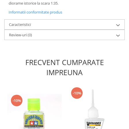
Vopsele acrilice & Seturi de vopsele
diorame istorice la scara 1:35.
Solutii Weathering
Informatii conformitate produs
Accesorii diorama
Caracteristici
Vegetatie
Décor
Review-uri
(0)
Sol Diorama
Materiale pentru sol
Apa Diorama
FRECVENT CUMPARATE
The Army Painter
IMPREUNA
Accesorii pictura The Army Painter
Speedpaints
Warpaints Fanatic
-10%
Seturi Vopsele
-10%
Spray
Speedpaint Markers
Accesorii pictura
Gaahleri