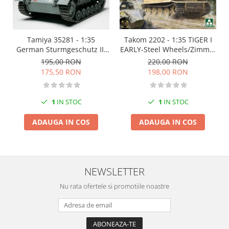
Tamiya 35281 - 1:35
Takom 2202 - 1:35 TIGER I
German Sturmgeschutz III
EARLY-Steel Wheels/Zimm. -
Ausf. B
Gruppe Fehrmann
195,00 RON
220,00 RON
175,50 RON
198,00 RON
1
IN STOC
1
IN STOC
ADAUGA IN COS
ADAUGA IN COS
NEWSLETTER
Nu rata ofertele si promotiile noastre