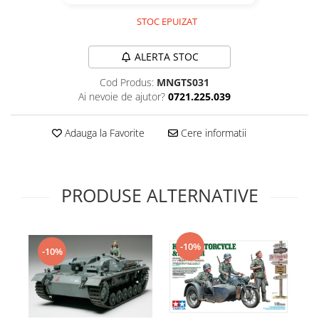
Technical Paint
Trench Crusade
STOC EPUIZAT
Spray
Warhammer The Old World
Contrast Paint
ALERTA STOC
Figurine Colectionabile
Drybrush
Cod Produs:
MNGTS031
Citadel Paint Sets
Ai nevoie de ajutor?
0721.225.039
Airbrush Paint
Green Stuff World
Adauga la Favorite
Cere informatii
Chameleon Paints
Special Effects
Inks
PRODUSE ALTERNATIVE
Diluanti, lacuri si auxiliare
Primer
Pigmenti Super Metalici
-10%
-10%
Fluorescent Paints
Chrome Paints
Dipping Inks
UV Resin