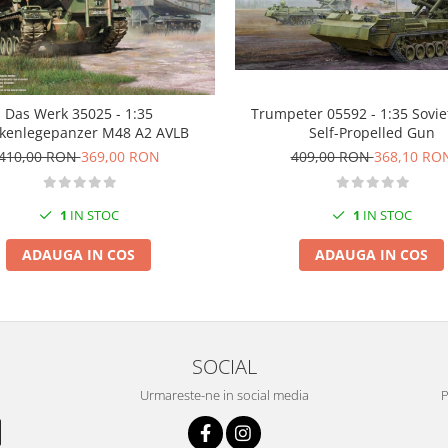
Das Werk 35025 - 1:35
Trumpeter 05592 - 1:35 Sovi
kenlegepanzer M48 A2 AVLB
Self-Propelled Gun
410,00 RON
369,00 RON
409,00 RON
368,10 RO
1
IN STOC
1
IN STOC
ADAUGA IN COS
ADAUGA IN COS
SOCIAL
Urmareste-ne in social media
P