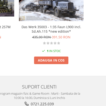
-10%
et 2S7M
Das Werk 35003 - 1:35 Faun L900 incl.
Hobby Bos
Sd.Ah.115 *new edition*
propell
Arti
N
435,00 RON
391,50 RON
55
1
IN STOC
ADAUGA IN COS
SUPORT CLIENTI
rogram magazin fizic & Game Room : Marti - Sambata de la
10:00 la 16:00, Duminica si Luni Inchis
0721.225.039