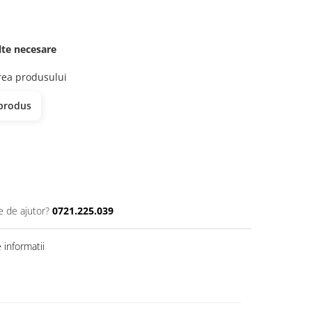
elte necesare
erea produsului
 produs
e de ajutor?
0721.225.039
informatii