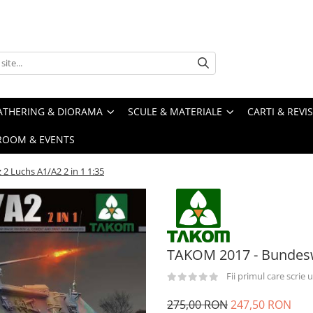
ATHERING & DIORAMA
SCULE & MATERIALE
CARTI & REVI
ROOM & EVENTS
 Luchs A1/A2 2 in 1 1:35
TAKOM 2017 - Bundeswe
Fii primul care scrie
275,00 RON
247,50 RON