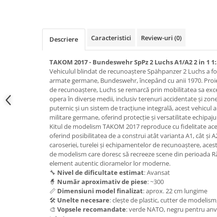
Pigmenti Glow In The Dark
Flexible Paint
Vopsele Metalice
Caracteristici
Review-uri
(0)
Descriere
Markere GSW
Vopsea spray
TAKOM 2017 - Bundeswehr SpPz 2 Luchs A1/A2 2 in 1 1:
Vehiculul blindat de recunoaștere Spähpanzer 2 Luchs a fos
MRP - MR. PAINT
armate germane, Bundeswehr, începând cu anii 1970. Proiec
AERO
de recunoaștere, Luchs se remarcă prin mobilitatea sa exce
opera în diverse medii, inclusiv terenuri accidentate și zo
AFV
puternic și un sistem de tracțiune integrală, acest vehicul a
Culori auto
militare germane, oferind protecție și versatilitate echipaju
TAMIYA
Kitul de modelism TAKOM 2017 reproduce cu fidelitate acest
oferind posibilitatea de a construi atât varianta A1, cât și A
Diluanti si auxiliare Tamiya
caroseriei, turelei și echipamentelor de recunoaștere, acest
Vopsea acrilica Tamiya
de modelism care doresc să recreeze scene din perioada R
element autentic dioramelor lor moderne.
Spray Vopsea Tamiya
🔧
Nivel de dificultate estimat
: Avansat
Markere Vopsea Tamiya
🧙
Număr aproximativ de piese
: ~300
📏
Dimensiuni model finalizat
: aprox. 22 cm lungime
Vallejo
🛠️
Unelte necesare
: clește de plastic, cutter de modelism
Seturi de vopsele Vallejo
🎨
Vopsele recomandate
: verde NATO, negru pentru anve