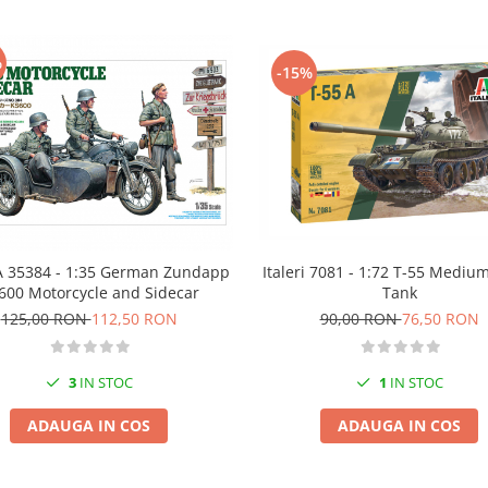
%
-15%
 35384 - 1:35 German Zundapp
Italeri 7081 - 1:72 T-55 Medium
600 Motorcycle and Sidecar
Tank
125,00 RON
112,50 RON
90,00 RON
76,50 RON
3
IN STOC
1
IN STOC
ADAUGA IN COS
ADAUGA IN COS