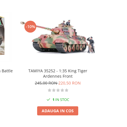
-10%
-15%
TAMIYA 35252 - 1:35 King Tiger
Italeri 35
 Battle
Ardennes Front
German Main 
245,00 RON
220,50 RON
181,
1
IN STOC
ADAUGA IN COS
A