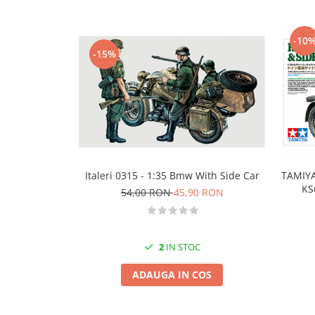
Technical Paint
Trench Crusade
Spray
Warhammer The Old World
-10
Contrast Paint
-15%
Figurine Colectionabile
Drybrush
Citadel Paint Sets
Airbrush Paint
Green Stuff World
Chameleon Paints
Special Effects
Italeri 0315 - 1:35 Bmw With Side Car
TAMIYA
Inks
KS
54,00 RON
45,90 RON
Diluanti, lacuri si auxiliare
Primer
Pigmenti Super Metalici
2
IN STOC
Fluorescent Paints
Chrome Paints
ADAUGA IN COS
Dipping Inks
UV Resin