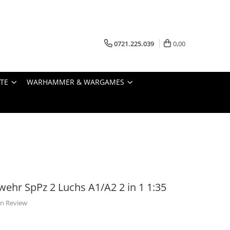
0721.225.039
0,00
STE
WARHAMMER & WARGAMES
hr SpPz 2 Luchs A1/A2 2 in 1 1:35
 un Review