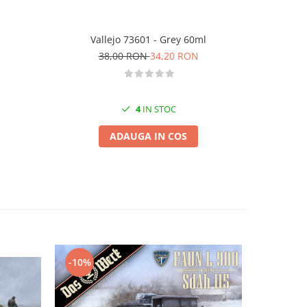
The A
Vallejo 73601 - Grey 60ml
3
38,00 RON
34,20 RON
4
IN STOC
ADAUGA IN COS
-10%