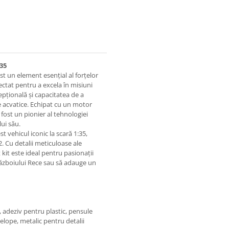
35
t un element esențial al forțelor
tat pentru a excela în misiuni
pțională și capacitatea de a
ne acvatice. Echipat cu un motor
 fost un pionier al tehnologiei
lui său.
 vehicul iconic la scară 1:35,
2. Cu detalii meticuloase ale
 kit este ideal pentru pasionații
ăzboiului Rece sau să adauge un
, adeziv pentru plastic, pensule
lope, metalic pentru detalii