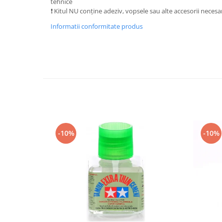
tehnice
Vallejo Spray Paint
❗ Kitul NU conține adeziv, vopsele sau alte accesorii necesa
Vallejo Auxiliaries
Informatii conformitate produs
Vallejo Acrylic Textures
Vopsea la sticluta
Vallejo Liquid Gold
Vallejo Surface Primer
Vallejo Weathering Effects
Vallejo Model Wash
Vallejo Metal Color
AK Interactive
-10%
-10%
Vopsea Chrome
Creioane Weathering
Auxiliare
Real Colors Markers
Auxiliare & Diluanti
Primer (grund)
Playmarkers