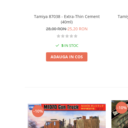
Vopsele acrilice & Seturi de vopsele
Solutii Weathering
Accesorii diorama
Tamiya 87038 - Extra-Thin Cement
Tamiy
(40ml)
Vegetatie
28,00 RON
25,20 RON
Décor
Sol Diorama
5
IN STOC
Materiale pentru sol
Apa Diorama
ADAUGA IN COS
The Army Painter
Accesorii pictura The Army Painter
Speedpaints
Warpaints Fanatic
Seturi Vopsele
Spray
-10%
Speedpaint Markers
-10%
Accesorii pictura
Gaahleri