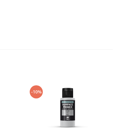
-10%
-15%