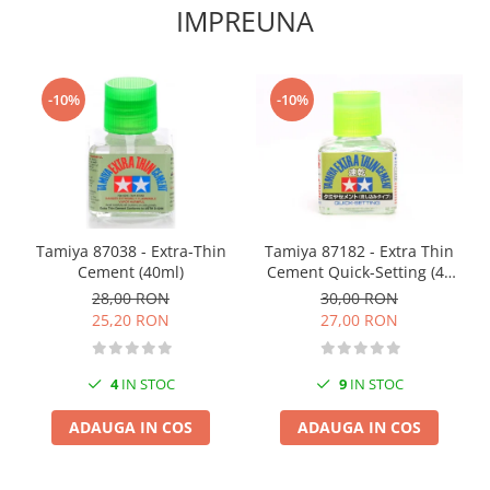
Vopsele acrilice & Seturi de vopsele
IMPREUNA
Solutii Weathering
Accesorii diorama
Vegetatie
-10%
-10%
Décor
Sol Diorama
Materiale pentru sol
Apa Diorama
The Army Painter
Tamiya 87038 - Extra-Thin
Tamiya 87182 - Extra Thin
Accesorii pictura The Army Painter
Cement (40ml)
Cement Quick-Setting (40
ml)
28,00 RON
30,00 RON
Speedpaints
25,20 RON
27,00 RON
Warpaints Fanatic
Seturi Vopsele
Spray
4
IN STOC
9
IN STOC
Speedpaint Markers
ADAUGA IN COS
ADAUGA IN COS
Accesorii pictura
Gaahleri