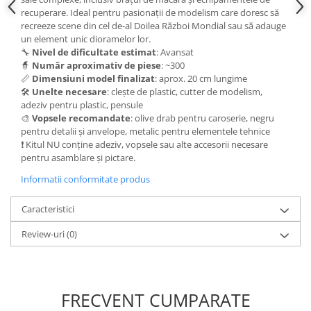
Vallejo Spray Paint
recuperare. Ideal pentru pasionații de modelism care doresc să
Vallejo Auxiliaries
recreeze scene din cel de-al Doilea Război Mondial sau să adauge
Vallejo Acrylic Textures
un element unic dioramelor lor.
🔧
Nivel de dificultate estimat
: Avansat
Vopsea la sticluta
🧙
Număr aproximativ de piese
: ~300
Vallejo Liquid Gold
📏
Dimensiuni model finalizat
: aprox. 20 cm lungime
🛠️
Unelte necesare
: clește de plastic, cutter de modelism,
Vallejo Surface Primer
adeziv pentru plastic, pensule
Vallejo Weathering Effects
🎨
Vopsele recomandate
: olive drab pentru caroserie, negru
Vallejo Model Wash
pentru detalii și anvelope, metalic pentru elementele tehnice
❗ Kitul NU conține adeziv, vopsele sau alte accesorii necesare
Vallejo Metal Color
pentru asamblare și pictare.
AK Interactive
Informatii conformitate produs
Vopsea Chrome
Creioane Weathering
Caracteristici
Auxiliare
Review-uri
(0)
Real Colors Markers
Auxiliare & Diluanti
Primer (grund)
Playmarkers
FRECVENT CUMPARATE