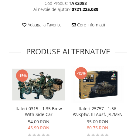
Cod Produs:
TAK2088
Technical Paint
Trench Crusade
Ai nevoie de ajutor?
0721.225.039
Spray
Warhammer The Old World
Contrast Paint
Adauga la Favorite
Cere informatii
Figurine Colectionabile
Drybrush
Citadel Paint Sets
Airbrush Paint
PRODUSE ALTERNATIVE
Green Stuff World
Chameleon Paints
Special Effects
-15%
-15%
Inks
Diluanti, lacuri si auxiliare
Primer
Pigmenti Super Metalici
Italeri 0315 - 1:35 Bmw
Italeri 25757 - 1:56
Fluorescent Paints
G
With Side Car
Pz.Kpfw. III Ausf. J/L/M/N
Chrome Paints
M
54,00 RON
95,00 RON
Dipping Inks
45,90 RON
80,75 RON
UV Resin