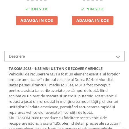
Pigmenti Glow In The Dark
2
IN STOC
1
IN STOC
Flexible Paint
Vopsele Metalice
ADAUGA IN COS
ADAUGA IN COS
Markere GSW
Vopsea spray
MRP - MR. PAINT
AERO
Descriere
AFV
Culori auto
TAKOM 2088 - 1:35 M31 US TANK RECOVERY VEHICLE
Vehiculul de recuperare M31 a fost un element esențial al forțelor
TAMIYA
armate americane în timpul celui de-al Doilea Război Mondial.
Diluanti si auxiliare Tamiya
Bazat pe șasiul tancului mediu M3 Lee, M31 a fost conceput
pentru a asista tancurile avariate pe câmpul de luptă, fiind
Vopsea acrilica Tamiya
echipat cu un braț de macara și un troliu puternic. Acest vehicul
Spray Vopsea Tamiya
robust a jucat un rol crucial în menținerea mobilității și eficienței
Markere Vopsea Tamiya
unităților blindate americane, permițând recuperarea rapidă și
repararea vehiculelor avariate în condiții de luptă.
Vallejo
Kitul TAKOM 2088 reproduce cu fidelitate acest vehicul de
Seturi de vopsele Vallejo
recuperare istoric la scară 1:35, oferind detalii precise ale structurii
sale complexe, inclusiv brațul de macara și echipamentele de