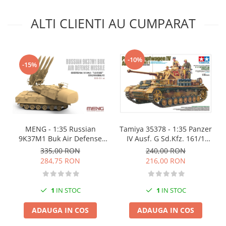
Markere Metalice
ALTI CLIENTI AU CUMPARAT
-10%
-15%
MENG - 1:35 Russian
Tamiya 35378 - 1:35 Panzer
9K37M1 Buk Air Defense
IV Ausf. G Sd.Kfz. 161/1
Missile System
early production
335,00 RON
240,00 RON
284,75 RON
216,00 RON
1
IN STOC
1
IN STOC
ADAUGA IN COS
ADAUGA IN COS