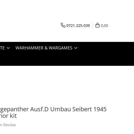
0721.225.039
0,00
STE
WARHAMMER & WARGAMES
rgepanther Ausf.D Umbau Seibert 1945
ior kit
 un Review