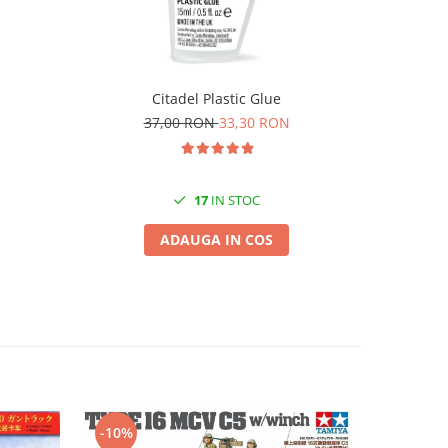
GSW - A
Citadel Plastic Glue
3
37,00 RON
33,30 RON
17
IN STOC
ADAUGA IN COS
-10%