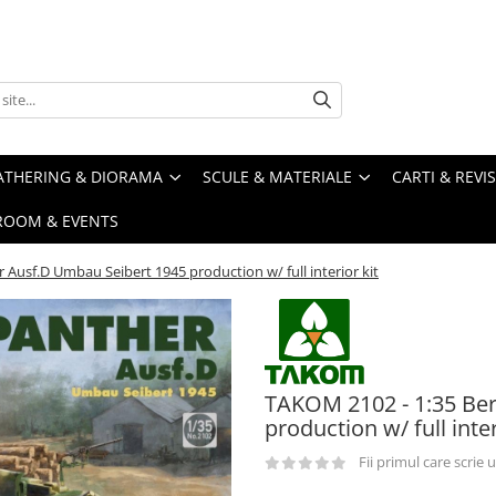
ATHERING & DIORAMA
SCULE & MATERIALE
CARTI & REVI
ROOM & EVENTS
Ausf.D Umbau Seibert 1945 production w/ full interior kit
TAKOM 2102 - 1:35 Be
production w/ full inter
Fii primul care scrie