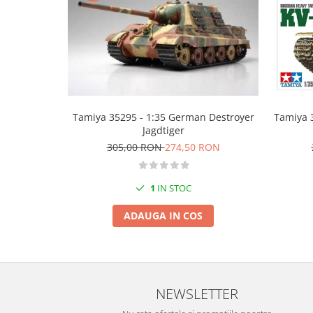
Markere Metalice
Tamiya 35295 - 1:35 German Destroyer
Tamiya 
Jagdtiger
305,00 RON
274,50 RON
1
IN STOC
ADAUGA IN COS
NEWSLETTER