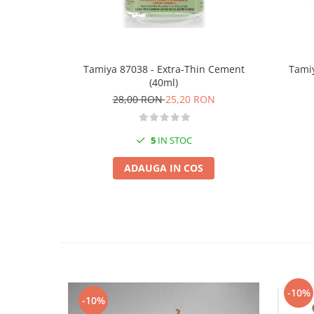
Vopsele acrilice & Seturi de vopsele
Solutii Weathering
Accesorii diorama
Vegetatie
Tamiya 87038 - Extra-Thin Cement
Tamiy
Décor
(40ml)
Sol Diorama
28,00 RON
25,20 RON
Materiale pentru sol
Apa Diorama
5
IN STOC
The Army Painter
ADAUGA IN COS
Accesorii pictura The Army Painter
Speedpaints
Warpaints Fanatic
Seturi Vopsele
Spray
Speedpaint Markers
Accesorii pictura
-10%
-10%
Gaahleri