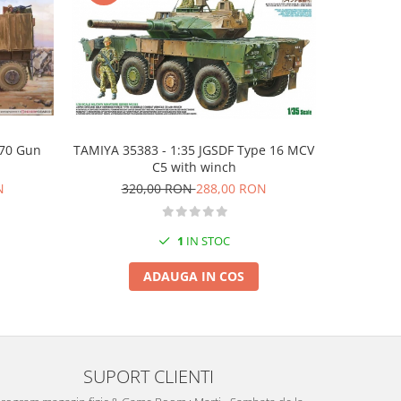
-10%
070 Gun
TAMIYA 35383 - 1:35 JGSDF Type 16 MCV
Academy 13
C5 with winch
N
320,00 RON
288,00 RON
33
1
IN STOC
ADAUGA IN COS
SUPORT CLIENTI