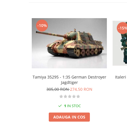
Technical Paint
Trench Crusade
Spray
Warhammer The Old World
Contrast Paint
Figurine Colectionabile
-10%
Drybrush
-15
Citadel Paint Sets
Airbrush Paint
Green Stuff World
Chameleon Paints
Special Effects
Inks
Tamiya 35295 - 1:35 German Destroyer
Italer
Diluanti, lacuri si auxiliare
Jagdtiger
Primer
305,00 RON
274,50 RON
Pigmenti Super Metalici
Fluorescent Paints
1
IN STOC
Chrome Paints
Dipping Inks
ADAUGA IN COS
UV Resin