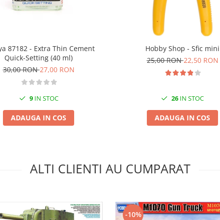
a 87182 - Extra Thin Cement
Hobby Shop - Sfic mini
Quick-Setting (40 ml)
25,00 RON
22,50 RON
30,00 RON
27,00 RON
9
IN STOC
26
IN STOC
ADAUGA IN COS
ADAUGA IN COS
ALTI CLIENTI AU CUMPARAT
-10%