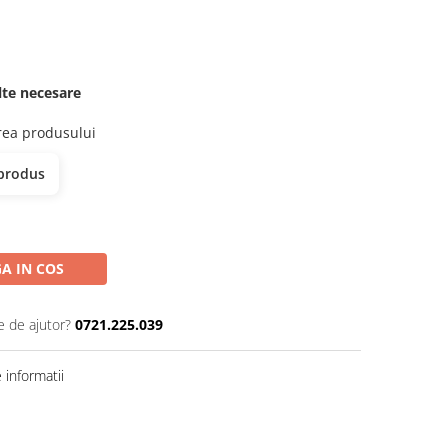
elte necesare
erea produsului
 produs
A IN COS
e de ajutor?
0721.225.039
informatii