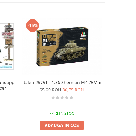
-15%
-15%
Italeri 25751 - 1:56 Sherman M4 75Mm
Italeri 7081
Zundapp
car
95,00 RON
80,75 RON
90,
2
IN STOC
ADAUGA IN COS
A