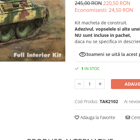
245,00 RON
220,50 RON
Economisesti:
24,50
RON
Kit macheta de construit.
Adezivul, vopselele si alte un
NU sunt incluse in pachet,
daca nu se specifica in descri
3
oameni se uită la acest
1
IN STOC
ADAUG
Cod Produs:
TAK2102
Ai nevoi
Adauga la Favorite
Cere 