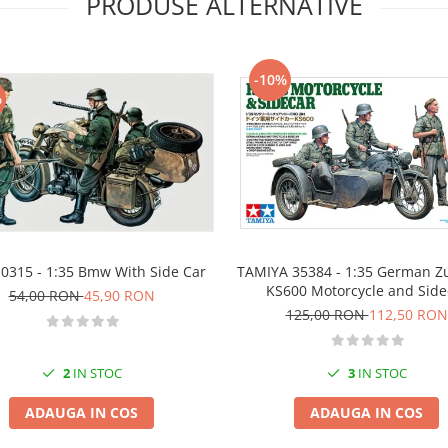
PRODUSE ALTERNATIVE
-10%
%
i 0315 - 1:35 Bmw With Side Car
TAMIYA 35384 - 1:35 German 
KS600 Motorcycle and Side
54,00 RON
45,90 RON
125,00 RON
112,50 RON
2
IN STOC
3
IN STOC
ADAUGA IN COS
ADAUGA IN COS