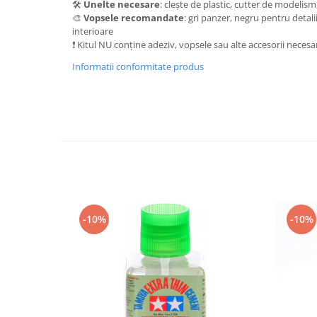
Vallejo Spray Paint
🛠️
Unelte necesare
: clește de plastic, cutter de modelism
🎨
Vopsele recomandate
: gri panzer, negru pentru deta
Vallejo Auxiliaries
interioare
Vallejo Acrylic Textures
❗ Kitul NU conține adeziv, vopsele sau alte accesorii necesa
Vopsea la sticluta
Informatii conformitate produs
Vallejo Liquid Gold
Vallejo Surface Primer
Vallejo Weathering Effects
Vallejo Model Wash
Vallejo Metal Color
AK Interactive
Vopsea Chrome
Creioane Weathering
-10%
-10%
Auxiliare
Real Colors Markers
Auxiliare & Diluanti
Primer (grund)
Playmarkers