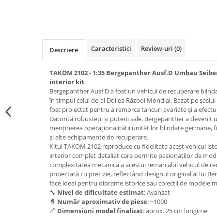
Pigmenti Glow In The Dark
Flexible Paint
Vopsele Metalice
Markere GSW
Caracteristici
Review-uri
(0)
Descriere
Vopsea spray
TAKOM 2102 - 1:35 Bergepanther Ausf.D Umbau Seibert
MRP - MR. PAINT
interior kit
AERO
Bergepanther Ausf.D a fost un vehicul de recuperare blind
în timpul celui de-al Doilea Război Mondial. Bazat pe șasiul
AFV
fost proiectat pentru a remorca tancuri avariate și a efect
Culori auto
Datorită robusteții și puterii sale, Bergepanther a devenit 
TAMIYA
menținerea operaționalității unităților blindate germane, f
și alte echipamente de recuperare.
Diluanti si auxiliare Tamiya
Kitul TAKOM 2102 reproduce cu fidelitate acest vehicul istor
Vopsea acrilica Tamiya
interior complet detaliat care permite pasionaților de mod
complexitatea mecanică a acestui remarcabil vehicul de rec
Spray Vopsea Tamiya
proiectată cu precizie, reflectând designul original al lui Be
Markere Vopsea Tamiya
face ideal pentru diorame istorice sau colecții de modele mi
Vallejo
🔧
Nivel de dificultate estimat
: Avansat
🧙
Număr aproximativ de piese
: ~1000
Seturi de vopsele Vallejo
📏
Dimensiuni model finalizat
: aprox. 25 cm lungime