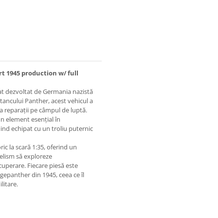
 1945 production w/ full
at dezvoltat de Germania nazistă
 tancului Panther, acest vehicul a
ua reparații pe câmpul de luptă.
un element esențial în
iind echipat cu un troliu puternic
ic la scară 1:35, oferind un
elism să exploreze
uperare. Fiecare piesă este
rgepanther din 1945, ceea ce îl
litare.