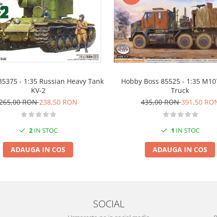
35375 - 1:35 Russian Heavy Tank
Hobby Boss 85525 - 1:35 M1
KV-2
Truck
265,00 RON
238,50 RON
435,00 RON
391,50 RO
2
IN STOC
1
IN STOC
ADAUGA IN COS
ADAUGA IN COS
SOCIAL