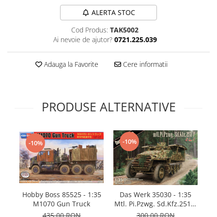
Technical Paint
Trench Crusade
ALERTA STOC
Spray
Warhammer The Old World
Cod Produs:
TAK5002
Contrast Paint
Ai nevoie de ajutor?
0721.225.039
Figurine Colectionabile
Drybrush
Citadel Paint Sets
Adauga la Favorite
Cere informatii
Airbrush Paint
Green Stuff World
Chameleon Paints
PRODUSE ALTERNATIVE
Special Effects
Inks
Diluanti, lacuri si auxiliare
-10%
-10%
Primer
Pigmenti Super Metalici
Fluorescent Paints
Chrome Paints
Hobby Boss 85525 - 1:35
Mi
Das Werk 35030 - 1:35
Dipping Inks
M1070 Gun Truck
Mtl. Pi.Pzwg. Sd.Kfz.251/7
UV Resin
Ausf.D (2 in 1)
435,00 RON
300,00 RON