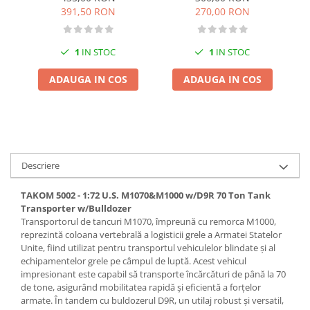
Pigmenti Glow In The Dark
391,50 RON
270,00 RON
Flexible Paint
Vopsele Metalice
1
IN STOC
1
IN STOC
Markere GSW
ADAUGA IN COS
ADAUGA IN COS
Vopsea spray
MRP - MR. PAINT
AERO
AFV
Culori auto
Descriere
TAMIYA
TAKOM 5002 - 1:72 U.S. M1070&M1000 w/D9R 70 Ton Tank
Diluanti si auxiliare Tamiya
Transporter w/Bulldozer
Vopsea acrilica Tamiya
Transportorul de tancuri M1070, împreună cu remorca M1000,
reprezintă coloana vertebrală a logisticii grele a Armatei Statelor
Spray Vopsea Tamiya
Unite, fiind utilizat pentru transportul vehiculelor blindate și al
Markere Vopsea Tamiya
echipamentelor grele pe câmpul de luptă. Acest vehicul
Vallejo
impresionant este capabil să transporte încărcături de până la 70
de tone, asigurând mobilitatea rapidă și eficientă a forțelor
Seturi de vopsele Vallejo
armate. În tandem cu buldozerul D9R, un utilaj robust și versatil,