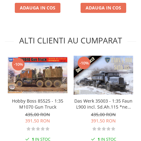
Markere Metalice
ADAUGA IN COS
ADAUGA IN COS
ALTI CLIENTI AU CUMPARAT
-10%
-10%
Hobby Boss 85525 - 1:35
Das Werk 35003 - 1:35 Faun
M1070 Gun Truck
L900 incl. Sd.Ah.115 *new
edition*
435,00 RON
435,00 RON
391,50 RON
391,50 RON
1
IN STOC
1
IN STOC