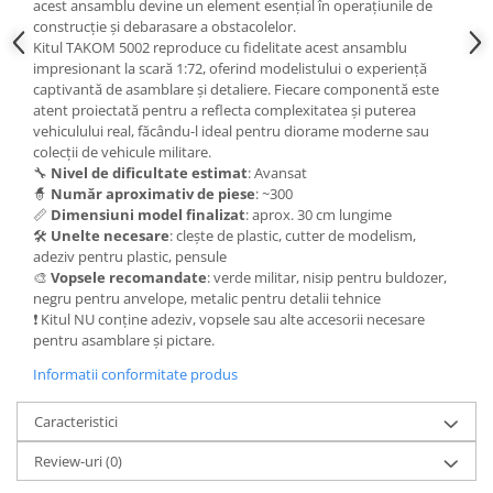
Vallejo Spray Paint
acest ansamblu devine un element esențial în operațiunile de
construcție și debarasare a obstacolelor.
Vallejo Auxiliaries
Kitul TAKOM 5002 reproduce cu fidelitate acest ansamblu
Vallejo Acrylic Textures
impresionant la scară 1:72, oferind modelistului o experiență
Vopsea la sticluta
captivantă de asamblare și detaliere. Fiecare componentă este
atent proiectată pentru a reflecta complexitatea și puterea
Vallejo Liquid Gold
vehiculului real, făcându-l ideal pentru diorame moderne sau
Vallejo Surface Primer
colecții de vehicule militare.
🔧
Nivel de dificultate estimat
: Avansat
Vallejo Weathering Effects
🧙
Număr aproximativ de piese
: ~300
Vallejo Model Wash
📏
Dimensiuni model finalizat
: aprox. 30 cm lungime
Vallejo Metal Color
🛠️
Unelte necesare
: clește de plastic, cutter de modelism,
adeziv pentru plastic, pensule
AK Interactive
🎨
Vopsele recomandate
: verde militar, nisip pentru buldozer,
Vopsea Chrome
negru pentru anvelope, metalic pentru detalii tehnice
❗ Kitul NU conține adeziv, vopsele sau alte accesorii necesare
Creioane Weathering
pentru asamblare și pictare.
Auxiliare
Informatii conformitate produs
Real Colors Markers
Auxiliare & Diluanti
Caracteristici
Primer (grund)
Review-uri
(0)
Playmarkers