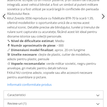
Vallejo Spray Paint
integrală, acest vehicul blindat a fost un simbol al puterii militare
Vallejo Auxiliaries
sovietice și a fost utilizat pe scară largă în conflictele din perioada
Vallejo Acrylic Textures
Războiului Rece.
Kitul Zvezda 3556 reproduce cu fidelitate BTR-70 la scară 1:35,
Vopsea la sticluta
oferind modelistilor o oportunitate unică de a recrea acest
Vallejo Liquid Gold
vehicul iconic. Detaliile precise ale blindajului, turelei și trenului de
rulare sunt capturate cu acuratețe, făcând acest kit ideal pentru
Vallejo Surface Primer
diorame istorice sau colecții personale.
Vallejo Weathering Effects
🔧
Nivel de dificultate estimat
: Mediu
Vallejo Model Wash
🧙
Număr aproximativ de piese
: ~300
📏
Dimensiuni model finalizat
: aprox. 20 cm lungime
Vallejo Metal Color
🛠️
Unelte necesare
: clește de plastic, cutter de modelism,
AK Interactive
adeziv pentru plastic, pensule
🎨
Vopsele recomandate
: verde militar sovietic, negru pentru
Vopsea Chrome
anvelope, gri metalic pentru detalii tehnice
Creioane Weathering
❗ Kitul NU conține adeziv, vopsele sau alte accesorii necesare
Auxiliare
pentru asamblare și pictare.
Real Colors Markers
Informatii conformitate produs
Auxiliare & Diluanti
Caracteristici
Primer (grund)
Playmarkers
Review-uri
(1)