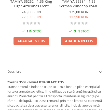
TAMIYA 35252 - 1:35 King
I
TAMIYA 35384 - 1:35
Pigmenti Glow In The Dark
Tiger Ardennes Front
German Zundapp KS600
Flexible Paint
Motorcycle and Sidecar
245,00 RON
125,00 RON
Vopsele Metalice
220,50 RON
112,50 RON
Markere GSW
Vopsea spray
1
IN STOC
3
IN STOC
MRP - MR. PAINT
ADAUGA IN COS
ADAUGA IN COS
AERO
AFV
Culori auto
TAMIYA
Diluanti si auxiliare Tamiya
Descriere
Vopsea acrilica Tamiya
Zvezda 3556 - Soviet BTR-70 APC 1:35
Spray Vopsea Tamiya
Transportorul blindat de trupe BTR-70 a fost un pilon esențial al
Markere Vopsea Tamiya
forțelor armate sovietice, fiind utilizat pe scară largă începând cu
anii '70. Proiectat pentru a transporta infanteria în siguranță pe
Vallejo
câmpul de luptă, BTR-70 se remarcă prin mobilitatea sa excelentă
Seturi de vopsele Vallejo
și capacitatea de a traversa terenuri dificile, inclusiv ape de mică
adâncime. Echipat cu un motor puternic și un sistem de tracțiune