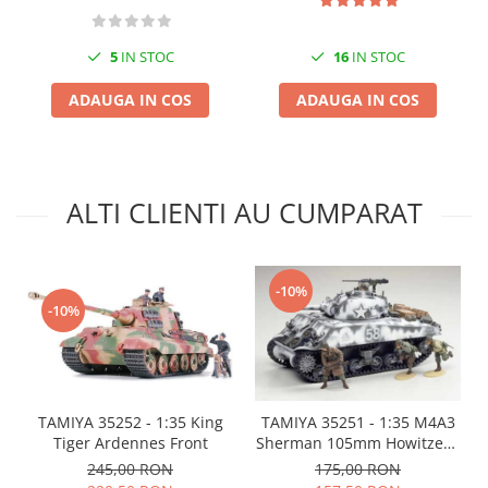
Markere Metalice
5
IN STOC
16
IN STOC
ADAUGA IN COS
ADAUGA IN COS
ALTI CLIENTI AU CUMPARAT
-10%
-10%
TAMIYA 35252 - 1:35 King
TAMIYA 35251 - 1:35 M4A3
Tiger Ardennes Front
Sherman 105mm Howitzer -
Assault Support
245,00 RON
175,00 RON