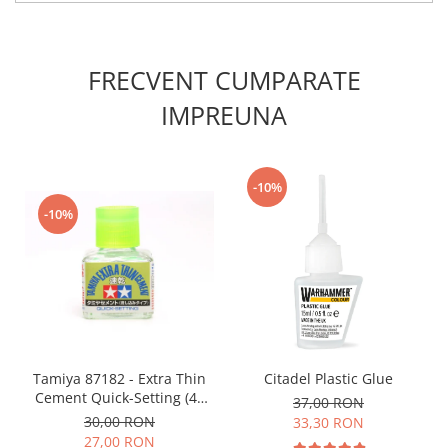
Vopsele acrilice & Seturi de vopsele
Solutii Weathering
Accesorii diorama
FRECVENT CUMPARATE
Vegetatie
IMPREUNA
Décor
Sol Diorama
Materiale pentru sol
-10%
Apa Diorama
-10%
The Army Painter
Accesorii pictura The Army Painter
Speedpaints
Warpaints Fanatic
Seturi Vopsele
Spray
Speedpaint Markers
Tamiya 87182 - Extra Thin
Citadel Plastic Glue
Cement Quick-Setting (40
37,00 RON
Accesorii pictura
ml)
30,00 RON
33,30 RON
Gaahleri
27,00 RON