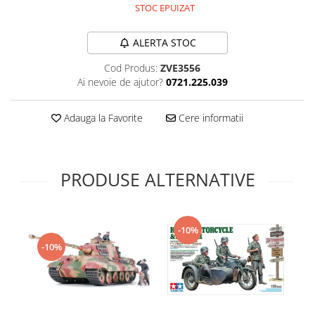
STOC EPUIZAT
Technical Paint
Trench Crusade
Spray
Warhammer The Old World
ALERTA STOC
Contrast Paint
Figurine Colectionabile
Drybrush
Cod Produs:
ZVE3556
Ai nevoie de ajutor?
0721.225.039
Citadel Paint Sets
Airbrush Paint
Adauga la Favorite
Cere informatii
Green Stuff World
Chameleon Paints
Special Effects
PRODUSE ALTERNATIVE
Inks
Diluanti, lacuri si auxiliare
Primer
-10%
Pigmenti Super Metalici
-10%
Fluorescent Paints
Chrome Paints
Dipping Inks
UV Resin