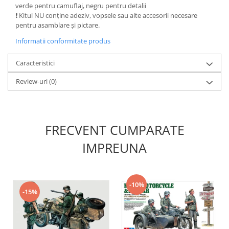
Vopsele acrilice & Seturi de vopsele
verde pentru camuflaj, negru pentru detalii
Solutii Weathering
❗ Kitul NU conține adeziv, vopsele sau alte accesorii necesare
pentru asamblare și pictare.
Accesorii diorama
Informatii conformitate produs
Vegetatie
Décor
Caracteristici
Sol Diorama
Review-uri
(0)
Materiale pentru sol
Apa Diorama
The Army Painter
Accesorii pictura The Army Painter
FRECVENT CUMPARATE
Speedpaints
IMPREUNA
Warpaints Fanatic
Seturi Vopsele
Spray
-10%
-15%
Speedpaint Markers
Accesorii pictura
Gaahleri