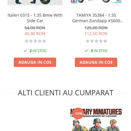
Markere Metalice
Italeri 0315 - 1:35 Bmw With
TAMIYA 35384 - 1:35
Side Car
German Zundapp KS600
Motorcycle and Sidecar
54,00 RON
125,00 RON
45,90 RON
112,50 RON
2
IN STOC
3
IN STOC
ADAUGA IN COS
ADAUGA IN COS
ALTI CLIENTI AU CUMPARAT
-10%