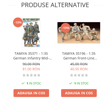
PRODUSE ALTERNATIVE
Pigmenti Glow In The Dark
Flexible Paint
Vopsele Metalice
-10%
Markere GSW
-10%
Vopsea spray
MRP - MR. PAINT
AERO
AFV
TAMIYA 35196 - 1:35
I
TAMIYA 35371 - 1:35
Culori auto
German Front-Line
Pi
German Infantry Mid-
Infantrymen
WWII
TAMIYA
45,00 RON
90,00 RON
40,50 RON
81,00 RON
Diluanti si auxiliare Tamiya
Vopsea acrilica Tamiya
1
IN STOC
1
IN STOC
Spray Vopsea Tamiya
Markere Vopsea Tamiya
ADAUGA IN COS
ADAUGA IN COS
Vallejo
Seturi de vopsele Vallejo