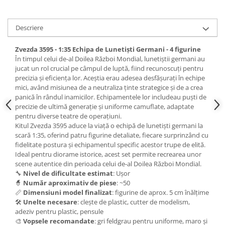
Vallejo Spray Paint
Vallejo Auxiliaries
Vallejo Acrylic Textures
Descriere
Vopsea la sticluta
Zvezda 3595 - 1:35 Echipa de Lunetiști Germani - 4 figurine
Vallejo Liquid Gold
În timpul celui de-al Doilea Război Mondial, lunetiștii germani au
Vallejo Surface Primer
jucat un rol crucial pe câmpul de luptă, fiind recunoscuți pentru
precizia și eficiența lor. Aceștia erau adesea desfășurați în echipe
Vallejo Weathering Effects
mici, având misiunea de a neutraliza ținte strategice și de a crea
Vallejo Model Wash
panică în rândul inamicilor. Echipamentele lor includeau puști de
Vallejo Metal Color
precizie de ultimă generație și uniforme camuflate, adaptate
pentru diverse teatre de operațiuni.
AK Interactive
Kitul Zvezda 3595 aduce la viață o echipă de lunetiști germani la
Vopsea Chrome
scară 1:35, oferind patru figurine detaliate, fiecare surprinzând cu
fidelitate postura și echipamentul specific acestor trupe de elită.
Creioane Weathering
Ideal pentru diorame istorice, acest set permite recrearea unor
Auxiliare
scene autentice din perioada celui de-al Doilea Război Mondial.
🔧
Nivel de dificultate estimat
: Ușor
Real Colors Markers
🧙
Număr aproximativ de piese
: ~50
Auxiliare & Diluanti
📏
Dimensiuni model finalizat
: figurine de aprox. 5 cm înălțime
Primer (grund)
🛠️
Unelte necesare
: clește de plastic, cutter de modelism,
adeziv pentru plastic, pensule
Playmarkers
🎨
Vopsele recomandate
: gri feldgrau pentru uniforme, maro și