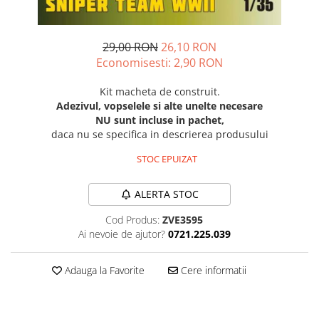
Technical Paint
Trench Crusade
Spray
Warhammer The Old World
29,00 RON
26,10 RON
Contrast Paint
Figurine Colectionabile
Economisesti:
2,90
RON
Drybrush
Citadel Paint Sets
Kit macheta de construit.
Airbrush Paint
Adezivul, vopselele si alte unelte necesare
NU sunt incluse in pachet,
Green Stuff World
daca nu se specifica in descrierea produsului
Chameleon Paints
STOC EPUIZAT
Special Effects
Inks
ALERTA STOC
Diluanti, lacuri si auxiliare
Primer
Cod Produs:
ZVE3595
Ai nevoie de ajutor?
0721.225.039
Pigmenti Super Metalici
Fluorescent Paints
Adauga la Favorite
Cere informatii
Chrome Paints
Dipping Inks
UV Resin