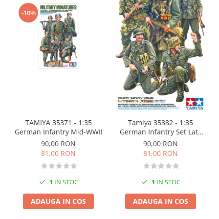
-10%
TAMIYA 35371 - 1:35
Tamiya 35382 - 1:35
German Infantry Mid-WWII
German Infantry Set Late
WWII
90,00 RON
90,00 RON
81,00 RON
81,00 RON
1
IN STOC
1
IN STOC
ADAUGA IN COS
ADAUGA IN COS