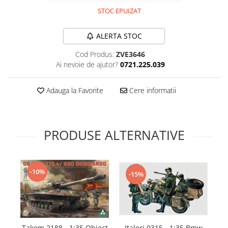
Technical Paint
STOC EPUIZAT
Trench Crusade
Spray
Warhammer The Old World
Contrast Paint
ALERTA STOC
Figurine Colectionabile
Drybrush
Cod Produs:
ZVE3646
Citadel Paint Sets
Ai nevoie de ajutor?
0721.225.039
Airbrush Paint
Green Stuff World
Adauga la Favorite
Cere informatii
Chameleon Paints
Special Effects
Inks
PRODUSE ALTERNATIVE
Diluanti, lacuri si auxiliare
Primer
Pigmenti Super Metalici
-10%
-15%
Fluorescent Paints
Chrome Paints
Dipping Inks
UV Resin
Takom 2188 - 1:35 Object
Italeri 0315 - 1:35 Bmw