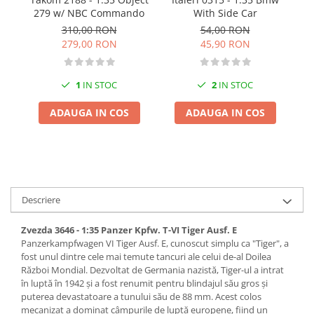
Pigmenti Glow In The Dark
G
279 w/ NBC Commando
With Side Car
M
Flexible Paint
310,00 RON
54,00 RON
279,00 RON
45,90 RON
Vopsele Metalice
Markere GSW
Vopsea spray
1
IN STOC
2
IN STOC
MRP - MR. PAINT
ADAUGA IN COS
ADAUGA IN COS
AERO
AFV
Culori auto
TAMIYA
Descriere
Diluanti si auxiliare Tamiya
Vopsea acrilica Tamiya
Zvezda 3646 - 1:35 Panzer Kpfw. T-VI Tiger Ausf. E
Spray Vopsea Tamiya
Panzerkampfwagen VI Tiger Ausf. E, cunoscut simplu ca "Tiger", a
fost unul dintre cele mai temute tancuri ale celui de-al Doilea
Markere Vopsea Tamiya
Război Mondial. Dezvoltat de Germania nazistă, Tiger-ul a intrat
Vallejo
în luptă în 1942 și a fost renumit pentru blindajul său gros și
puterea devastatoare a tunului său de 88 mm. Acest colos
Seturi de vopsele Vallejo
mecanizat a dominat câmpurile de luptă europene, fiind un