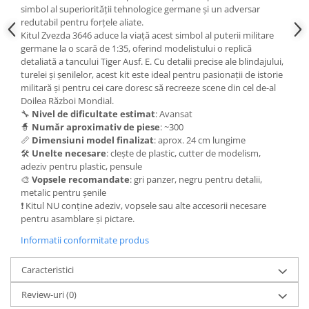
Vallejo Spray Paint
simbol al superiorității tehnologice germane și un adversar
Vallejo Auxiliaries
redutabil pentru forțele aliate.
Kitul Zvezda 3646 aduce la viață acest simbol al puterii militare
Vallejo Acrylic Textures
germane la o scară de 1:35, oferind modelistului o replică
Vopsea la sticluta
detaliată a tancului Tiger Ausf. E. Cu detalii precise ale blindajului,
Vallejo Liquid Gold
turelei și șenilelor, acest kit este ideal pentru pasionații de istorie
militară și pentru cei care doresc să recreeze scene din cel de-al
Vallejo Surface Primer
Doilea Război Mondial.
Vallejo Weathering Effects
🔧
Nivel de dificultate estimat
: Avansat
🧙
Număr aproximativ de piese
: ~300
Vallejo Model Wash
📏
Dimensiuni model finalizat
: aprox. 24 cm lungime
Vallejo Metal Color
🛠️
Unelte necesare
: clește de plastic, cutter de modelism,
AK Interactive
adeziv pentru plastic, pensule
🎨
Vopsele recomandate
: gri panzer, negru pentru detalii,
Vopsea Chrome
metalic pentru șenile
Creioane Weathering
❗ Kitul NU conține adeziv, vopsele sau alte accesorii necesare
pentru asamblare și pictare.
Auxiliare
Real Colors Markers
Informatii conformitate produs
Auxiliare & Diluanti
Caracteristici
Primer (grund)
Playmarkers
Review-uri
(0)