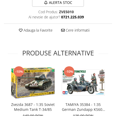
ALERTA STOC
Technical Paint
Trench Crusade
Spray
Cod Produs:
ZVE5010
Warhammer The Old World
Ai nevoie de ajutor?
0721.225.039
Contrast Paint
Figurine Colectionabile
Drybrush
Adauga la Favorite
Cere informatii
Citadel Paint Sets
Airbrush Paint
Green Stuff World
PRODUSE ALTERNATIVE
Chameleon Paints
Special Effects
Inks
-10%
-10%
Diluanti, lacuri si auxiliare
Primer
Pigmenti Super Metalici
Fluorescent Paints
Chrome Paints
I
Zvezda 3687 - 1:35 Soviet
TAMIYA 35384 - 1:35
Dipping Inks
Medium Tank T-34/85
German Zundapp KS600
UV Resin
Motorcycle and Sidecar
140,00 RON
125,00 RON