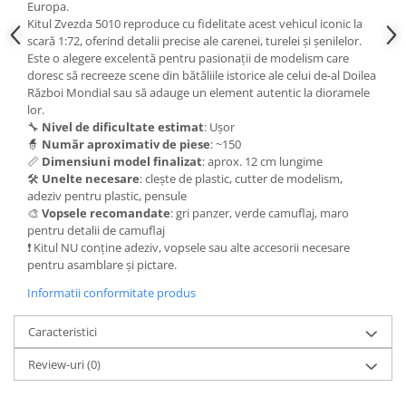
Vallejo Spray Paint
Europa.
Kitul Zvezda 5010 reproduce cu fidelitate acest vehicul iconic la
Vallejo Auxiliaries
scară 1:72, oferind detalii precise ale carenei, turelei și șenilelor.
Vallejo Acrylic Textures
Este o alegere excelentă pentru pasionații de modelism care
Vopsea la sticluta
doresc să recreeze scene din bătăliile istorice ale celui de-al Doilea
Război Mondial sau să adauge un element autentic la dioramele
Vallejo Liquid Gold
lor.
Vallejo Surface Primer
🔧
Nivel de dificultate estimat
: Ușor
🧙
Număr aproximativ de piese
: ~150
Vallejo Weathering Effects
📏
Dimensiuni model finalizat
: aprox. 12 cm lungime
Vallejo Model Wash
🛠️
Unelte necesare
: clește de plastic, cutter de modelism,
Vallejo Metal Color
adeziv pentru plastic, pensule
🎨
Vopsele recomandate
: gri panzer, verde camuflaj, maro
AK Interactive
pentru detalii de camuflaj
Vopsea Chrome
❗ Kitul NU conține adeziv, vopsele sau alte accesorii necesare
pentru asamblare și pictare.
Creioane Weathering
Auxiliare
Informatii conformitate produs
Real Colors Markers
Caracteristici
Auxiliare & Diluanti
Primer (grund)
Review-uri
(0)
Playmarkers