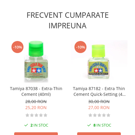
Vopsele acrilice & Seturi de vopsele
Solutii Weathering
FRECVENT CUMPARATE
Accesorii diorama
IMPREUNA
Vegetatie
Décor
Sol Diorama
-10%
-10%
Materiale pentru sol
Apa Diorama
The Army Painter
Accesorii pictura The Army Painter
Speedpaints
Tamiya 87038 - Extra-Thin
Tamiya 87182 - Extra Thin
Warpaints Fanatic
Cement (40ml)
Cement Quick-Setting (40
Seturi Vopsele
ml)
28,00 RON
30,00 RON
Spray
25,20 RON
27,00 RON
Speedpaint Markers
Accesorii pictura
2
IN STOC
8
IN STOC
Gaahleri