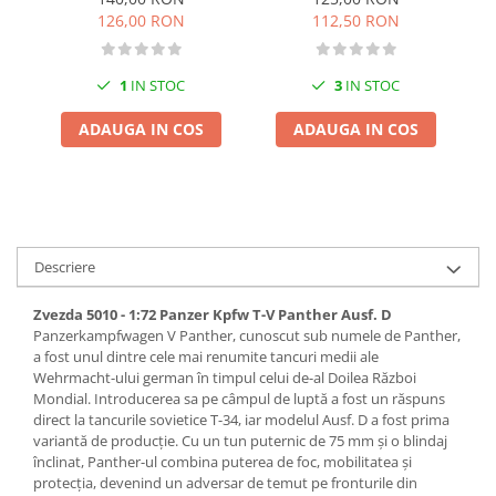
Pigmenti Glow In The Dark
126,00 RON
112,50 RON
Flexible Paint
Vopsele Metalice
1
IN STOC
3
IN STOC
Markere GSW
ADAUGA IN COS
ADAUGA IN COS
Vopsea spray
MRP - MR. PAINT
AERO
AFV
Culori auto
Descriere
TAMIYA
Zvezda 5010 - 1:72 Panzer Kpfw T-V Panther Ausf. D
Diluanti si auxiliare Tamiya
Panzerkampfwagen V Panther, cunoscut sub numele de Panther,
Vopsea acrilica Tamiya
a fost unul dintre cele mai renumite tancuri medii ale
Wehrmacht-ului german în timpul celui de-al Doilea Război
Spray Vopsea Tamiya
Mondial. Introducerea sa pe câmpul de luptă a fost un răspuns
Markere Vopsea Tamiya
direct la tancurile sovietice T-34, iar modelul Ausf. D a fost prima
Vallejo
variantă de producție. Cu un tun puternic de 75 mm și o blindaj
înclinat, Panther-ul combina puterea de foc, mobilitatea și
Seturi de vopsele Vallejo
protecția, devenind un adversar de temut pe fronturile din