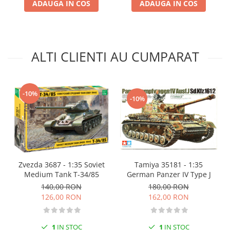
ADAUGA IN COS
ADAUGA IN COS
Markere Metalice
ALTI CLIENTI AU CUMPARAT
-10%
-10%
Zvezda 3687 - 1:35 Soviet
Tamiya 35181 - 1:35
Medium Tank T-34/85
German Panzer IV Type J
140,00 RON
180,00 RON
126,00 RON
162,00 RON
1
IN STOC
1
IN STOC