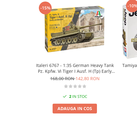
Technical Paint
-10
Trench Crusade
-15%
Spray
Warhammer The Old World
Contrast Paint
Figurine Colectionabile
Drybrush
Citadel Paint Sets
Airbrush Paint
Green Stuff World
Chameleon Paints
Italeri 6767 - 1:35 German Heavy Tank
Tamiya 
Special Effects
Pz. Kpfw. Vi Tiger I Ausf. H (Tp) Early
Production
Inks
168,00 RON
142,80 RON
Diluanti, lacuri si auxiliare
Primer
2
IN STOC
Pigmenti Super Metalici
ADAUGA IN COS
Fluorescent Paints
Chrome Paints
Dipping Inks
UV Resin