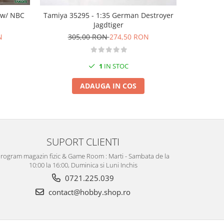
 w/ NBC
Tamiya 35295 - 1:35 German Destroyer
Italeri 
Jagdtiger
18
N
305,00 RON
274,50 RON
1
IN STOC
ADAUGA IN COS
SUPORT CLIENTI
rogram magazin fizic & Game Room : Marti - Sambata de la
10:00 la 16:00, Duminica si Luni Inchis
0721.225.039
contact@hobby.shop.ro