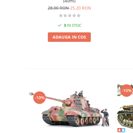
(40ml)
Vopsele acrilice & Seturi de vopsele
28,00 RON
25,20 RON
Solutii Weathering
Accesorii diorama
3
IN STOC
Vegetatie
Décor
ADAUGA IN COS
Sol Diorama
Materiale pentru sol
Apa Diorama
The Army Painter
Accesorii pictura The Army Painter
Speedpaints
Warpaints Fanatic
-10%
Seturi Vopsele
-10%
Spray
Speedpaint Markers
Accesorii pictura
Gaahleri