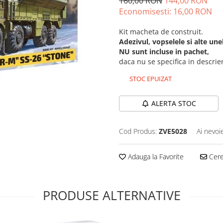
160,00 RON
144,00 RON
Economisesti:
16,00
RON
Kit macheta de construit.
Adezivul, vopselele si alte un
NU sunt incluse in pachet,
daca nu se specifica in descri
STOC EPUIZAT
ALERTA STOC
Cod Produs:
ZVE5028
Ai nevoi
Adauga la Favorite
Cere 
PRODUSE ALTERNATIVE