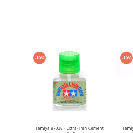
Vallejo Spray Paint
Vallejo Auxiliaries
Vallejo Acrylic Textures
Vopsea la sticluta
Vallejo Liquid Gold
Vallejo Surface Primer
Vallejo Weathering Effects
Vallejo Model Wash
-10%
-10%
Vallejo Metal Color
AK Interactive
Vopsea Chrome
Creioane Weathering
Auxiliare
Real Colors Markers
Auxiliare & Diluanti
Primer (grund)
Playmarkers
Tamiya 87038 - Extra-Thin Cement
Tamiy