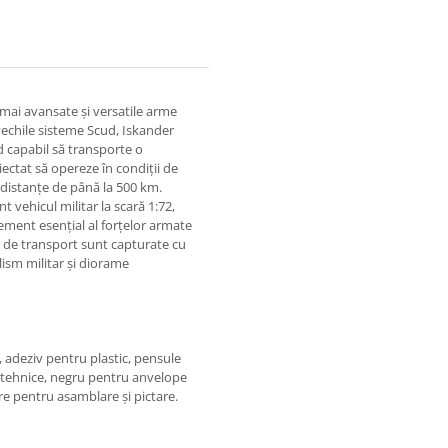
 mai avansate și versatile arme
vechile sisteme Scud, Iskander
nd capabil să transporte o
iectat să opereze în condiții de
la distanțe de până la 500 km.
 vehicul militar la scară 1:72,
ement esențial al forțelor armate
ui de transport sunt capturate cu
lism militar și diorame
, adeziv pentru plastic, pensule
ii tehnice, negru pentru anvelope
re pentru asamblare și pictare.