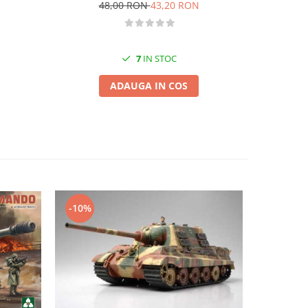
blad
48,00 RON
43,20 RON
1
7
IN STOC
ADAUGA IN COS
-10%
-15%