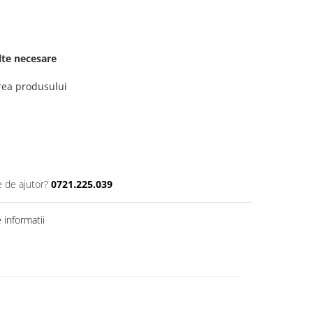
elte necesare
erea produsului
e de ajutor?
0721.225.039
informatii