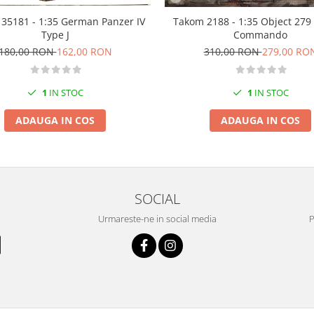
35181 - 1:35 German Panzer IV
Takom 2188 - 1:35 Object 279
Type J
Commando
180,00 RON
162,00 RON
310,00 RON
279,00 RO
1
IN STOC
1
IN STOC
ADAUGA IN COS
ADAUGA IN COS
SOCIAL
Urmareste-ne in social media
P