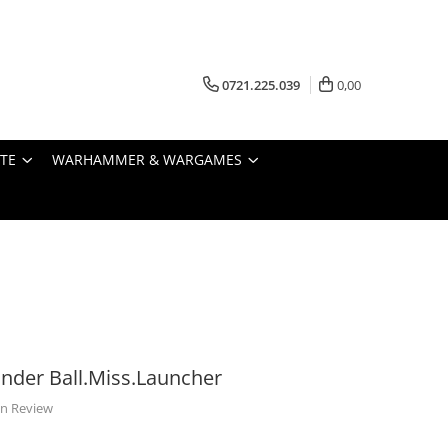
0721.225.039
0,00
STE
WARHAMMER & WARGAMES
ander Ball.Miss.Launcher
 un Review