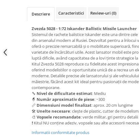
Pigmenti Glow In The Dark
Flexible Paint
Caracteristici
Review-uri
(0)
Descriere
Vopsele Metalice
Zvezda 5028 - 1:72 Iskander Ballistic Missile Launcher
Markere GSW
Sistemul de rachete balistice Iskander este una dintre cele
Vopsea spray
din arsenalul modern al Rusiei. Dezvoltat pentru a înlocui 
oferă o precizie remarcabilă și o mobilitate superioară, fii
MRP - MR. PAINT
varietate de încărcături utile. Acest lansator mobil este pro
AERO
luptă dificile, având capacitatea de a lovi ținte strategice 
Kitul Zvezda 5028 reproduce cu fidelitate acest impresionant
AFV
oferind modelistilor o oportunitate unică de a recrea un el
Culori auto
moderne. Detaliile precise ale lansatorului și ale vehiculul
TAMIYA
măiestrie, făcând acest kit ideal pentru pasionații de mode
contemporane.
Diluanti si auxiliare Tamiya
🔧
Nivel de dificultate estimat
: Mediu
Vopsea acrilica Tamiya
🧙
Număr aproximativ de piese
: ~300
📏
Dimensiuni model finalizat
: aprox. 20 cm lungime
Spray Vopsea Tamiya
🛠️
Unelte necesare
: clește de plastic, cutter de modelism
Markere Vopsea Tamiya
🎨
Vopsele recomandate
: verde militar, gri pentru detal
Vallejo
❗ Kitul NU conține adeziv, vopsele sau alte accesorii necesa
Seturi de vopsele Vallejo
Informatii conformitate produs