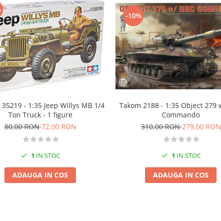
%
-10%
35219 - 1:35 Jeep Willys MB 1/4
Takom 2188 - 1:35 Object 279
Ton Truck - 1 figure
Commando
80,00 RON
72,00 RON
310,00 RON
279,00 RON
1
IN STOC
1
IN STOC
ADAUGA IN COS
ADAUGA IN COS