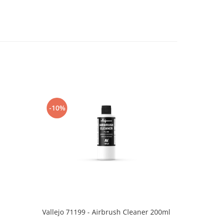
-10%
-10%
Vallejo T
Vallejo 71199 - Airbrush Cleaner 200ml