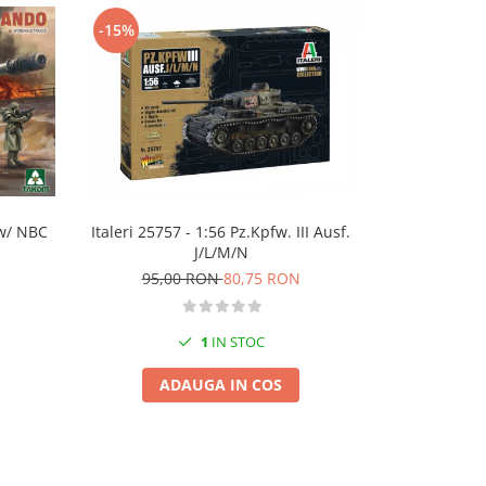
-15%
-10%
TAMIYA 3538
 w/ NBC
Italeri 25757 - 1:56 Pz.Kpfw. III Ausf.
KS600 Mo
J/L/M/N
125,
95,00 RON
80,75 RON
1
IN STOC
A
ADAUGA IN COS