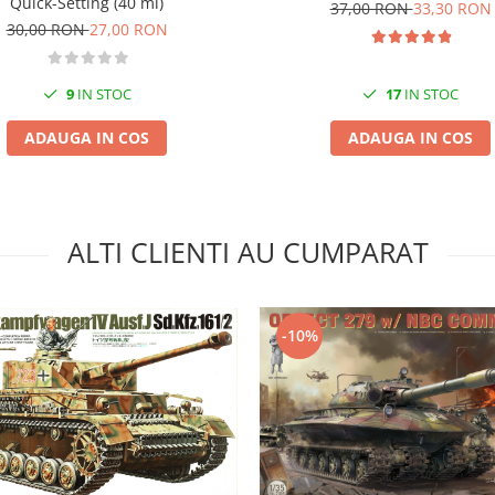
Quick-Setting (40 ml)
37,00 RON
33,30 RON
30,00 RON
27,00 RON
9
IN STOC
17
IN STOC
ADAUGA IN COS
ADAUGA IN COS
ALTI CLIENTI AU CUMPARAT
-10%