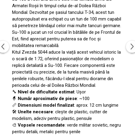
Vallejo Spray Paint
Armatei Roșii în timpul celui de-al Doilea Război
Vallejo Auxiliaries
Mondial. Dezvoltat pe șasiul tancului T-34, acest tun
Vallejo Acrylic Textures
autopropulsat era echipat cu un tun de 100 mm capabil
Vopsea la sticluta
să penetreze blindajul celor mai multe tancuri germane.
Su-100 a jucat un rol crucial în bătăliile de pe Frontul de
Vallejo Liquid Gold
Est, fiind apreciat pentru puterea sa de foc și
Vallejo Surface Primer
mobilitatea remarcabilă.
Vallejo Weathering Effects
Kitul Zvezda 5044 aduce la viață acest vehicul istoric la
Vallejo Model Wash
o scară de 1:72, oferind pasionaților de modelism o
Vallejo Metal Color
replică detaliată a Su-100. Fiecare componentă este
AK Interactive
proiectată cu precizie, de la turela masivă până la
șenilele robuste, făcându-l ideal pentru diorame din
Vopsea Chrome
perioada celui de-al Doilea Război Mondial.
Creioane Weathering
🔧
Nivel de dificultate estimat
: Ușor
Auxiliare
🧙
Număr aproximativ de piese
: ~100
Real Colors Markers
📏
Dimensiuni model finalizat
: aprox. 12 cm lungime
🛠️
Unelte necesare
: clește de plastic, cutter de
Auxiliare & Diluanti
modelism, adeziv pentru plastic, pensule
Primer (grund)
🎨
Vopsele recomandate
: verde militar sovietic, negru
Playmarkers
pentru detalii, metalic pentru șenile