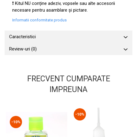
Vopsele acrilice & Seturi de vopsele
❗ Kitul NU conține adeziv, vopsele sau alte accesorii
Solutii Weathering
necesare pentru asamblare și pictare.
Accesorii diorama
Informatii conformitate produs
Vegetatie
Décor
Caracteristici
Sol Diorama
Review-uri
(0)
Materiale pentru sol
Apa Diorama
The Army Painter
Accesorii pictura The Army Painter
FRECVENT CUMPARATE
Speedpaints
IMPREUNA
Warpaints Fanatic
Seturi Vopsele
Spray
-10%
Speedpaint Markers
-10%
Accesorii pictura
Gaahleri