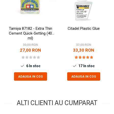
Markere Metalice
Tamiya 87182 - Extra Thin
Citadel Plastic Glue
Cement Quick-Setting (40
ml)
30,00 RON
37,00 RON
27,00 RON
33,30 RON
6
In stoc
17
In stoc
ADAUGA IN COS
ADAUGA IN COS
ALTI CLIENTI AU CUMPARAT