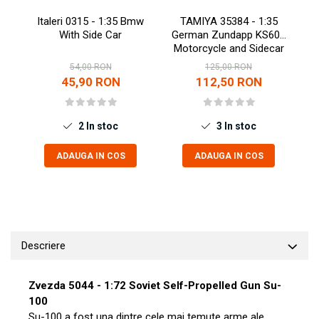
Pigmenti Glow In The Dark
Italeri 0315 - 1:35 Bmw
TAMIYA 35384 - 1:35
Flexible Paint
With Side Car
German Zundapp KS600
Motorcycle and Sidecar
Vopsele Metalice
Markere GSW
54,00 RON
125,00 RON
45,90 RON
112,50 RON
Vopsea spray
MRP - MR. PAINT
2
In stoc
3
In stoc
AERO
AFV
ADAUGA IN COS
ADAUGA IN COS
Culori auto
TAMIYA
Diluanti si auxiliare Tamiya
Vopsea acrilica Tamiya
Spray Vopsea Tamiya
Descriere
Markere Vopsea Tamiya
Vallejo
Zvezda 5044 - 1:72 Soviet Self-Propelled Gun Su-
100
Seturi de vopsele Vallejo
Su-100 a fost una dintre cele mai temute arme ale