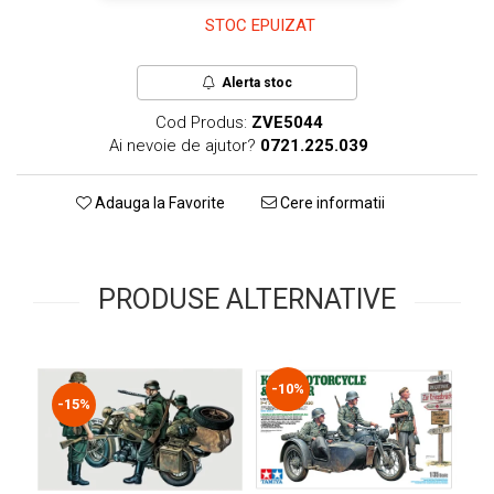
Technical Paint
STOC EPUIZAT
Trench Crusade
Spray
Warhammer The Old World
Contrast Paint
Alerta stoc
Figurine Colectionabile
Drybrush
Cod Produs:
ZVE5044
Citadel Paint Sets
Ai nevoie de ajutor?
0721.225.039
Airbrush Paint
Green Stuff World
Adauga la Favorite
Cere informatii
Chameleon Paints
Special Effects
Inks
PRODUSE ALTERNATIVE
Diluanti, lacuri si auxiliare
Primer
Pigmenti Super Metalici
-10%
Fluorescent Paints
-15%
Chrome Paints
Dipping Inks
-
UV Resin