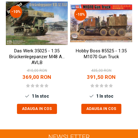
-10%
-10%
Das Werk 35025 - 1:35
Hobby Boss 85525 - 1:35
Brückenlegepanzer M48 A2
M1070 Gun Truck
AVLB
410,00 RON
435,00 RON
369,00 RON
391,50 RON
1
In stoc
1
In stoc
ADAUGA IN COS
ADAUGA IN COS
NEWSLETTER