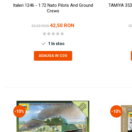
Vopsele acrilice & Seturi de vopsele
Italeri 1246 - 1:72 Nato Pilots And Ground
TAMIYA 3537
Solutii Weathering
Crews
Accesorii diorama
42,50 RON
Vegetatie
50,00 RON
9
Décor
Sol Diorama
1
In stoc
Materiale pentru sol
Apa Diorama
ADAUGA IN COS
The Army Painter
Accesorii pictura The Army Painter
Speedpaints
Warpaints Fanatic
Seturi Vopsele
Spray
Speedpaint Markers
-10%
-10%
Accesorii pictura
Gaahleri