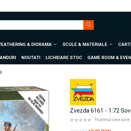
WEATHERING & DIORAMA
SCULE & MATERIALE
CARTI
ANDURI
NOUTATI
LICHIDARE STOC
GAME ROOM & EVE
es
Zvezda 6161 - 1:72 Sovi
Fii primul care scri