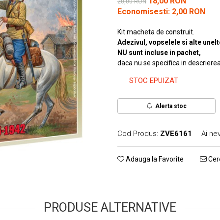
18,00 RON
20,00 RON
Economisesti:
2,00
RON
Kit macheta de construit.
Adezivul, vopselele si alte unel
NU sunt incluse in pachet,
daca nu se specifica in descriere
STOC EPUIZAT
Alerta stoc
Cod Produs:
ZVE6161
Ai ne
Adauga la Favorite
Cere
PRODUSE ALTERNATIVE