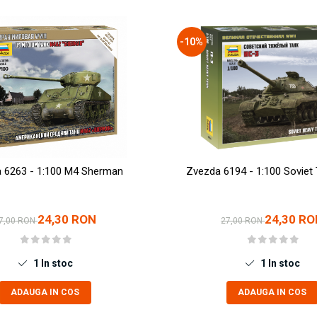
-10%
 6263 - 1:100 M4 Sherman
Zvezda 6194 - 1:100 Soviet 
24,30 RON
24,30 RO
7,00 RON
27,00 RON
1
In stoc
1
In stoc
ADAUGA IN COS
ADAUGA IN COS