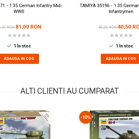
1 - 1:35 German Infantry Mid-
TAMIYA 35196 - 1:35 German
WWII
Infantrymen
81,00 RON
40,50 R
0,00 RON
45,00 RON
1
In stoc
1
In stoc
ADAUGA IN COS
ADAUGA IN COS
ALTI CLIENTI AU CUMPARAT
-10%