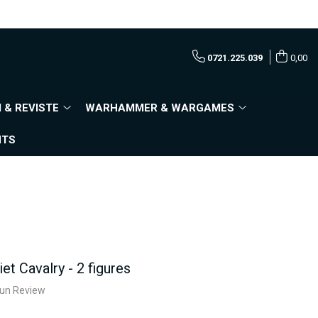
0721.225.039
0,00
 & REVISTE
WARHAMMER & WARGAMES
NTS
et Cavalry - 2 figures
e un Review