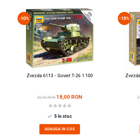
Technical Paint
Trench Crusade
Spray
Warhammer The Old World
-10%
-10%
Contrast Paint
Figurine Colectionabile
Drybrush
Citadel Paint Sets
Airbrush Paint
Green Stuff World
Chameleon Paints
Special Effects
Zvezda 6113 - Soviet T-26 1:100
Zvezda
Inks
Diluanti, lacuri si auxiliare
18,00 RON
Primer
20,00 RON
2
Pigmenti Super Metalici
Fluorescent Paints
5
In stoc
Chrome Paints
Dipping Inks
ADAUGA IN COS
UV Resin