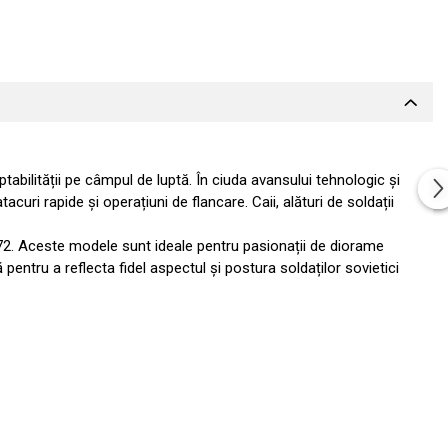
aptabilității pe câmpul de luptă. În ciuda avansului tehnologic și
curi rapide și operațiuni de flancare. Caii, alături de soldații
1:72. Aceste modele sunt ideale pentru pasionații de diorame
pentru a reflecta fidel aspectul și postura soldaților sovietici