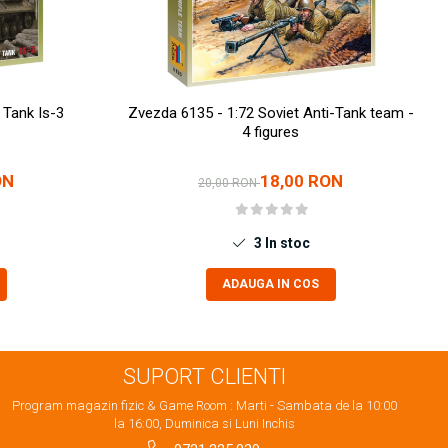
 Tank Is-3
Zvezda 6135 - 1:72 Soviet Anti-Tank team -
4 figures
ON
18,00 RON
20,00 RON
3
In stoc
ADAUGA IN COS
SUPORT CLIENTI
Program magazin fizic & Game Room : Marti - Sambata de la 10:00
la 16:00, Duminica si Luni Inchis