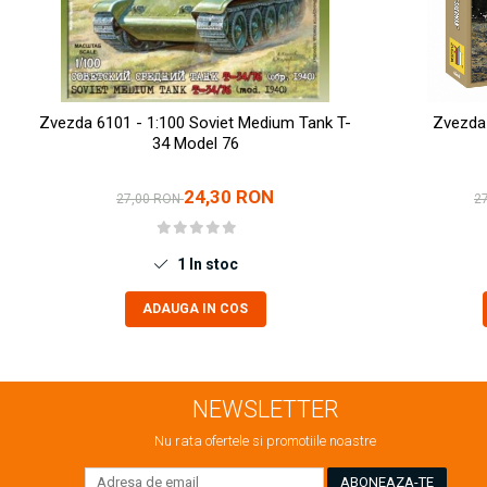
Markere Metalice
Zvezda 6101 - 1:100 Soviet Medium Tank T-
Zvezda
34 Model 76
24,30 RON
27,00 RON
2
1
In stoc
ADAUGA IN COS
NEWSLETTER
Nu rata ofertele si promotiile noastre