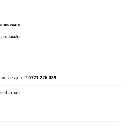
te necesare
a produsului
voie de ajutor?
0721.225.039
 informatii