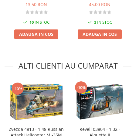
13,50 RON
45,00 RON
Markere Metalice
10
IN STOC
3
IN STOC
ADAUGA IN COS
ADAUGA IN COS
ALTI CLIENTI AU CUMPARAT
-10%
-10%
Zvezda 4813 - 1:48 Russian
Revell 03804 - 1:32 -
Attack Helicopter Mi-35M
Alouette II