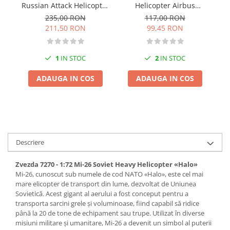
Russian Attack Helicopter
Helicopter Airbus
Pigmenti Glow In The Dark
Mi-35M
Eurocopter As332 Super
235,00 RON
117,00 RON
Flexible Paint
Puma
211,50 RON
99,45 RON
Vopsele Metalice
Markere GSW
1
IN STOC
2
IN STOC
Vopsea spray
MRP - MR. PAINT
ADAUGA IN COS
ADAUGA IN COS
AERO
AFV
Culori auto
TAMIYA
Descriere
Diluanti si auxiliare Tamiya
Vopsea acrilica Tamiya
Zvezda 7270 - 1:72 Mi-26 Soviet Heavy Helicopter «Halo»
Mi-26, cunoscut sub numele de cod NATO «Halo», este cel mai
Spray Vopsea Tamiya
mare elicopter de transport din lume, dezvoltat de Uniunea
Markere Vopsea Tamiya
Sovietică. Acest gigant al aerului a fost conceput pentru a
Vallejo
transporta sarcini grele și voluminoase, fiind capabil să ridice
până la 20 de tone de echipament sau trupe. Utilizat în diverse
Seturi de vopsele Vallejo
misiuni militare și umanitare, Mi-26 a devenit un simbol al puterii