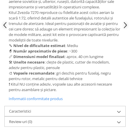
Vallejo Spray Paint
aeriene sovietice și, ulterior, rusești, datorită capacităților sale
impresionante și versatilității în operațiuni complexe.
Vallejo Auxiliaries
Kitul Zvezda 7270 reproduce cu fidelitate acest colos aerian la
Vallejo Acrylic Textures
scară 1:72, oferind detalii autentice ale fuselajului, rotorului și
Vopsea la sticluta
trenului de aterizare. Ideal pentru pasionații de aviație și pentru
cei care doresc să adauge un element impresionant la colecția lor
Vallejo Liquid Gold
de modele militare, acest kit este o provocare captivantă pentru
Vallejo Surface Primer
modeliștii de toate nivelurile.
🔧
Nivel de dificultate estimat
: Mediu
Vallejo Weathering Effects
🧙
Număr aproximativ de piese
: ~300
Vallejo Model Wash
📏
Dimensiuni model finalizat
: aprox. 40 cm lungime
Vallejo Metal Color
🛠️
Unelte necesare
: clește de plastic, cutter de modelism,
adeziv pentru plastic, pensule
AK Interactive
🎨
Vopsele recomandate
: gri deschis pentru fuselaj, negru
Vopsea Chrome
pentru rotor, metalic pentru detalii tehnice
❗ Kitul NU conține adeziv, vopsele sau alte accesorii necesare
Creioane Weathering
pentru asamblare și pictare.
Auxiliare
Informatii conformitate produs
Real Colors Markers
Auxiliare & Diluanti
Caracteristici
Primer (grund)
Review-uri
(0)
Playmarkers