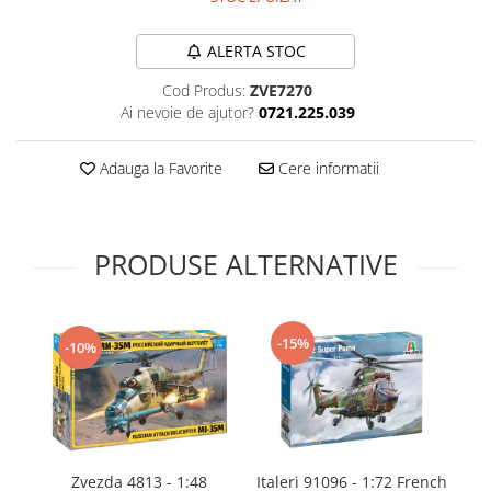
Technical Paint
Trench Crusade
Spray
ALERTA STOC
Warhammer The Old World
Contrast Paint
Cod Produs:
ZVE7270
Figurine Colectionabile
Drybrush
Ai nevoie de ajutor?
0721.225.039
Citadel Paint Sets
Airbrush Paint
Adauga la Favorite
Cere informatii
Green Stuff World
Chameleon Paints
Special Effects
PRODUSE ALTERNATIVE
Inks
Diluanti, lacuri si auxiliare
Primer
-15%
-10%
Pigmenti Super Metalici
Fluorescent Paints
Chrome Paints
Dipping Inks
UV Resin
Zvezda 4813 - 1:48
Italeri 91096 - 1:72 French
It