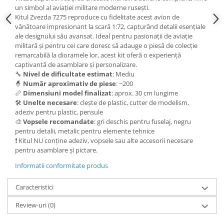
Vallejo Spray Paint
un simbol al aviației militare moderne rusești.
Vallejo Auxiliaries
Kitul Zvezda 7275 reproduce cu fidelitate acest avion de
vânătoare impresionant la scară 1:72, capturând detalii esențiale
Vallejo Acrylic Textures
ale designului său avansat. Ideal pentru pasionații de aviație
Vopsea la sticluta
militară și pentru cei care doresc să adauge o piesă de colecție
Vallejo Liquid Gold
remarcabilă la dioramele lor, acest kit oferă o experiență
captivantă de asamblare și personalizare.
Vallejo Surface Primer
🔧
Nivel de dificultate estimat
: Mediu
Vallejo Weathering Effects
🧙
Număr aproximativ de piese
: ~200
Vallejo Model Wash
📏
Dimensiuni model finalizat
: aprox. 30 cm lungime
🛠️
Unelte necesare
: clește de plastic, cutter de modelism,
Vallejo Metal Color
adeziv pentru plastic, pensule
AK Interactive
🎨
Vopsele recomandate
: gri deschis pentru fuselaj, negru
pentru detalii, metalic pentru elemente tehnice
Vopsea Chrome
❗ Kitul NU conține adeziv, vopsele sau alte accesorii necesare
Creioane Weathering
pentru asamblare și pictare.
Auxiliare
Informatii conformitate produs
Real Colors Markers
Auxiliare & Diluanti
Caracteristici
Primer (grund)
Review-uri
(0)
Playmarkers