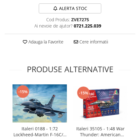
Technical Paint
Trench Crusade
ALERTA STOC
Spray
Warhammer The Old World
Cod Produs:
ZVE7275
Contrast Paint
Ai nevoie de ajutor?
0721.225.039
Figurine Colectionabile
Drybrush
Citadel Paint Sets
Adauga la Favorite
Cere informatii
Airbrush Paint
Green Stuff World
Chameleon Paints
PRODUSE ALTERNATIVE
Special Effects
Inks
Diluanti, lacuri si auxiliare
-15%
-15%
Primer
Pigmenti Super Metalici
Fluorescent Paints
Chrome Paints
Dipping Inks
Italeri 35105 - 1:48 War
Italeri 0188 - 1:72
Thunder: American
Lockheed-Martin F-16C/D
UV Resin