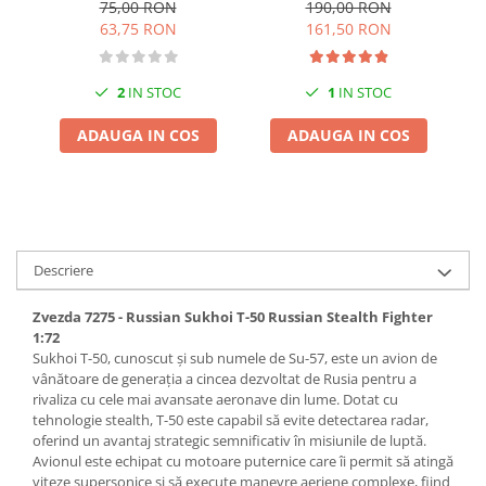
Aircraft Fighter F-16C
Fighting Fa
190,00 RON
75,00 RON
Pigmenti Glow In The Dark
Fighting Falcon - New
161,50 RON
63,75 RON
Parts
Flexible Paint
Vopsele Metalice
1
IN STOC
2
IN STOC
Markere GSW
Vopsea spray
ADAUGA IN COS
ADAUGA IN COS
MRP - MR. PAINT
AERO
AFV
Culori auto
Descriere
TAMIYA
Diluanti si auxiliare Tamiya
Zvezda 7275 - Russian Sukhoi T-50 Russian Stealth Fighter
1:72
Vopsea acrilica Tamiya
Sukhoi T-50, cunoscut și sub numele de Su-57, este un avion de
Spray Vopsea Tamiya
vânătoare de generația a cincea dezvoltat de Rusia pentru a
Markere Vopsea Tamiya
rivaliza cu cele mai avansate aeronave din lume. Dotat cu
tehnologie stealth, T-50 este capabil să evite detectarea radar,
Vallejo
oferind un avantaj strategic semnificativ în misiunile de luptă.
Seturi de vopsele Vallejo
Avionul este echipat cu motoare puternice care îi permit să atingă
viteze supersonice și să execute manevre aeriene complexe, fiind