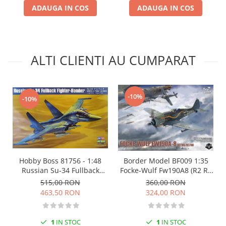
ADAUGA IN COS
ADAUGA IN COS
Markere Metalice
ALTI CLIENTI AU CUMPARAT
-10%
-10%
Hobby Boss 81756 - 1:48
Border Model BF009 1:35
Russian Su-34 Fullback
Focke-Wulf Fw190A8 (R2 R6
Fighter-Bomber
R7 R8 4IN1)
515,00 RON
360,00 RON
463,50 RON
324,00 RON
1
IN STOC
1
IN STOC