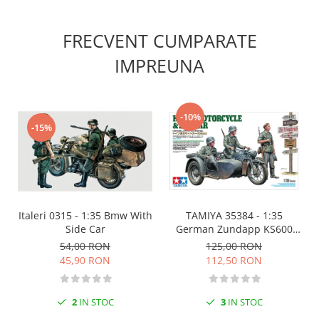
Vopsele acrilice & Seturi de vopsele
Solutii Weathering
FRECVENT CUMPARATE
Accesorii diorama
IMPREUNA
Vegetatie
Décor
Sol Diorama
Materiale pentru sol
-10%
-15%
Apa Diorama
The Army Painter
Accesorii pictura The Army Painter
Speedpaints
Warpaints Fanatic
Italeri 0315 - 1:35 Bmw With
TAMIYA 35384 - 1:35
Side Car
German Zundapp KS600
Seturi Vopsele
Motorcycle and Sidecar
54,00 RON
125,00 RON
Spray
45,90 RON
112,50 RON
Speedpaint Markers
Accesorii pictura
2
IN STOC
3
IN STOC
Gaahleri