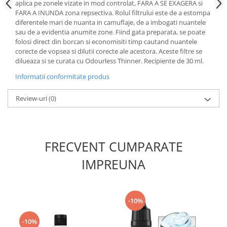
Vallejo Spray Paint
aplica pe zonele vizate in mod controlat, FARA A SE EXAGERA si
FARA A INUNDA zona repsectiva. Rolul filtrului este de a estompa
Vallejo Auxiliaries
diferentele mari de nuanta in camuflaje, de a imbogati nuantele
Vallejo Acrylic Textures
sau de a evidentia anumite zone. Fiind gata preparata, se poate
Vopsea la sticluta
folosi direct din borcan si economisiti timp cautand nuantele
corecte de vopsea si dilutii corecte ale acestora. Aceste filtre se
Vallejo Liquid Gold
dilueaza si se curata cu Odourless Thinner. Recipiente de 30 ml.
Vallejo Surface Primer
Informatii conformitate produs
Vallejo Weathering Effects
Vallejo Model Wash
Review-uri
(0)
Vallejo Metal Color
AK Interactive
Vopsea Chrome
FRECVENT CUMPARATE
Creioane Weathering
IMPREUNA
Auxiliare
Real Colors Markers
Auxiliare & Diluanti
-10%
Primer (grund)
Playmarkers
-10%