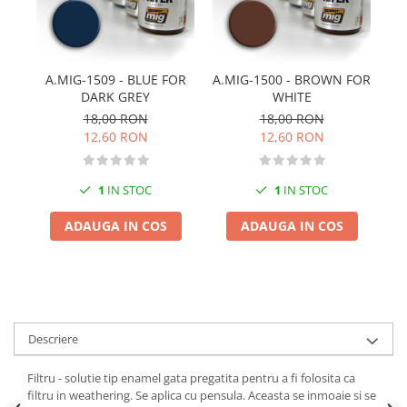
Pigmenti Glow In The Dark
Flexible Paint
Vopsele Metalice
A.MIG-1509 - BLUE FOR
A.MIG-1500 - BROWN FOR
A
Markere GSW
DARK GREY
WHITE
Vopsea spray
18,00 RON
18,00 RON
MRP - MR. PAINT
12,60 RON
12,60 RON
AERO
AFV
1
IN STOC
1
IN STOC
Culori auto
ADAUGA IN COS
ADAUGA IN COS
TAMIYA
Diluanti si auxiliare Tamiya
Vopsea acrilica Tamiya
Spray Vopsea Tamiya
Markere Vopsea Tamiya
Descriere
Vallejo
Filtru - solutie tip enamel gata pregatita pentru a fi folosita ca
Seturi de vopsele Vallejo
filtru in weathering. Se aplica cu pensula. Aceasta se inmoaie si se