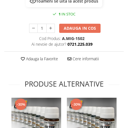
1
oameni se uită la acest produs
Technical Paint
Trench Crusade
Spray
1
IN STOC
Warhammer The Old World
Contrast Paint
Figurine Colectionabile
Drybrush
ADAUGA IN COS
Citadel Paint Sets
Cod Produs:
A.MIG-1502
Airbrush Paint
Ai nevoie de ajutor?
0721.225.039
Green Stuff World
Chameleon Paints
Adauga la Favorite
Cere informatii
Special Effects
Inks
Diluanti, lacuri si auxiliare
PRODUSE ALTERNATIVE
Primer
Pigmenti Super Metalici
Fluorescent Paints
-30%
-30%
Chrome Paints
Dipping Inks
UV Resin