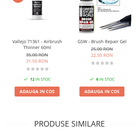
Vopsele acrilice & Seturi de vopsele
Solutii Weathering
Accesorii diorama
Vegetatie
Décor
Vallejo 71361 - Airbrush
GSW - Brush Repair Gel
Sol Diorama
Thinner 60ml
25,00 RON
Materiale pentru sol
35,00 RON
22,50 RON
Apa Diorama
31,50 RON
The Army Painter
Accesorii pictura The Army Painter
12
IN STOC
6
IN STOC
Speedpaints
ADAUGA IN COS
ADAUGA IN COS
Warpaints Fanatic
Seturi Vopsele
Spray
Speedpaint Markers
PRODUSE SIMILARE
Accesorii pictura
Gaahleri