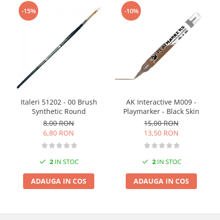
Markere Metalice
-15%
-10%
Italeri 51202 - 00 Brush
AK Interactive M009 -
Synthetic Round
Playmarker - Black Skin
8,00 RON
15,00 RON
6,80 RON
13,50 RON
2
IN STOC
2
IN STOC
ADAUGA IN COS
ADAUGA IN COS