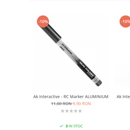
Technical Paint
Trench Crusade
Spray
Warhammer The Old World
Contrast Paint
-10%
-10
Figurine Colectionabile
Drybrush
Citadel Paint Sets
Airbrush Paint
Green Stuff World
Chameleon Paints
Special Effects
Inks
Diluanti, lacuri si auxiliare
Primer
Ak Interactive - RC Marker ALUMINIUM
Ak Int
Pigmenti Super Metalici
11,00 RON
9,90 RON
Fluorescent Paints
Chrome Paints
Dipping Inks
3
IN STOC
UV Resin