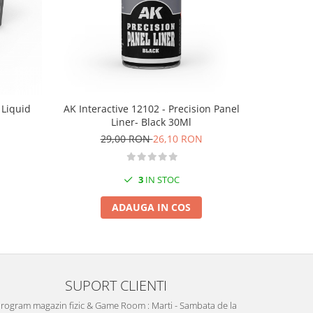
-10%
 Liquid
AK Interactive 12102 - Precision Panel
AK Intera
Liner- Black 30Ml
N
29,00 RON
26,10 RON
2
3
IN STOC
ADAUGA IN COS
SUPORT CLIENTI
rogram magazin fizic & Game Room : Marti - Sambata de la