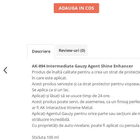
Pigmenti Glow In The Dark
ADAUGA IN COS
Flexible Paint
Vopsele Metalice
Markere GSW
Vopsea spray
MRP - MR. PAINT
Review-uri
(0)
Descriere
AERO
AFV
AK-894 Intermediate Gauzy Agent Shine Enhancer
Produs de înaltă calitate pentru a crea un strat de protecție 
Culori auto
în care este aplicat.
TAMIYA
Acest produs servește și ca strat protector pentru vopsea
Se aplica ca si un lac.
Diluanti si auxiliare Tamiya
Aplicați și lăsați să se usuce timp de 24 ore.
Vopsea acrilica Tamiya
Acest produs poate servi, de asemenea, ca un finisaj perf
Spray Vopsea Tamiya
ar fi AK Interactive Xtreme Metal.
Aplicați Agentul Gauzy pentru orice parte sau secțiuni ale 
Markere Vopsea Tamiya
strălucire incredibilă.
Vallejo
Cu proprietăți de auto-nivelare, poate fi aplicat cu pensula
Seturi de vopsele Vallejo
Sticluta 100 ml