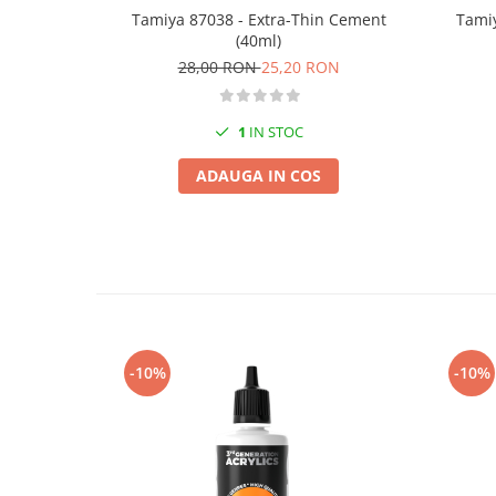
Vopsele acrilice & Seturi de vopsele
Tamiya 87038 - Extra-Thin Cement
Tamiy
Solutii Weathering
(40ml)
Accesorii diorama
28,00 RON
25,20 RON
Vegetatie
Décor
1
IN STOC
Sol Diorama
ADAUGA IN COS
Materiale pentru sol
Apa Diorama
The Army Painter
Accesorii pictura The Army Painter
Speedpaints
Warpaints Fanatic
Seturi Vopsele
-10%
-10%
Spray
Speedpaint Markers
Accesorii pictura
Gaahleri