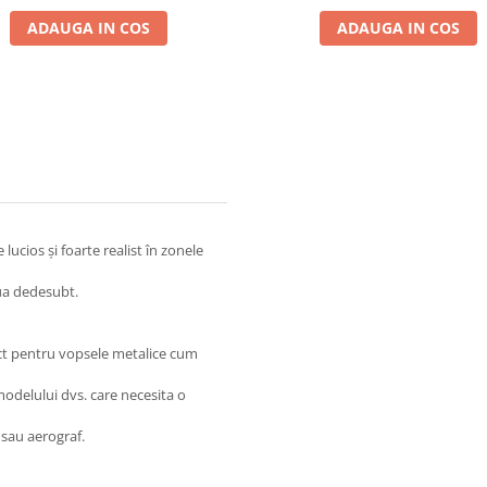
ADAUGA IN COS
ADAUGA IN COS
lucios și foarte realist în zonele
ua dedesubt.
ect pentru vopsele metalice cum
modelului dvs. care necesita o
 sau aerograf.