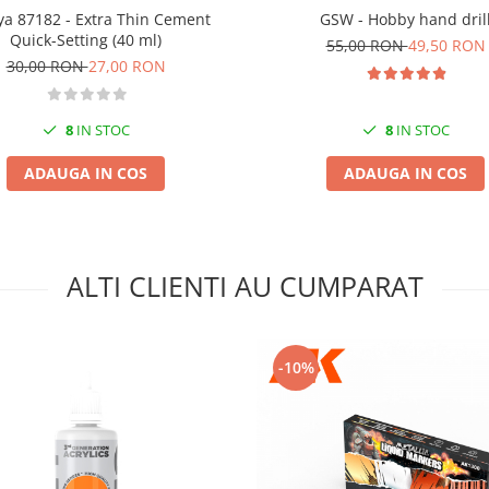
a 87182 - Extra Thin Cement
GSW - Hobby hand dril
Quick-Setting (40 ml)
55,00 RON
49,50 RON
30,00 RON
27,00 RON
8
IN STOC
8
IN STOC
ADAUGA IN COS
ADAUGA IN COS
ALTI CLIENTI AU CUMPARAT
-10%