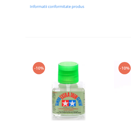
Vallejo Spray Paint
Informatii conformitate produs
Vallejo Auxiliaries
Vallejo Acrylic Textures
Vopsea la sticluta
Vallejo Liquid Gold
Vallejo Surface Primer
Vallejo Weathering Effects
Vallejo Model Wash
Vallejo Metal Color
-10%
-10%
AK Interactive
Vopsea Chrome
Creioane Weathering
Auxiliare
Real Colors Markers
Auxiliare & Diluanti
Primer (grund)
Playmarkers