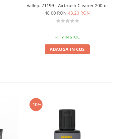
Vallejo 71199 - Airbrush Cleaner 200ml
l
GSW - Fl
48,00 RON
43,20 RON
1
7
IN STOC
ADAUGA IN COS
-10%