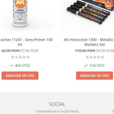
ractive 11241 - Grey Primer 100
AK Interactive 1300 - Metallic
ml
Markers Set
42,00 RON
37,80 RON
110,00 RON
99,00 RO
4
IN STOC
1
IN STOC
ADAUGA IN COS
ADAUGA IN COS
SOCIAL
Urmareste-ne in social media
P