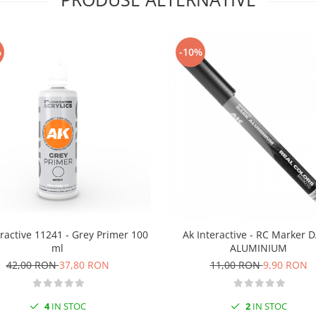
%
-10%
eractive 11241 - Grey Primer 100
Ak Interactive - RC Marker 
ml
ALUMINIUM
42,00 RON
37,80 RON
11,00 RON
9,90 RON
4
IN STOC
2
IN STOC