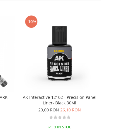
-10%
-10%
DARK
AK Interactive 12102 - Precision Panel
AK Interacti
Liner- Black 30Ml
Ma
29,00 RON
26,10 RON
28,
3
IN STOC