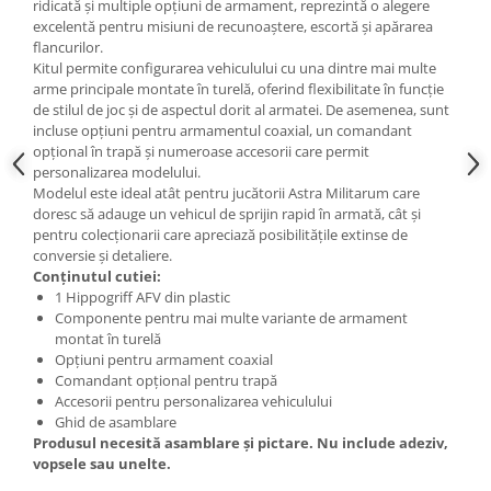
Vallejo Spray Paint
ridicată și multiple opțiuni de armament, reprezintă o alegere
excelentă pentru misiuni de recunoaștere, escortă și apărarea
Vallejo Auxiliaries
flancurilor.
Vallejo Acrylic Textures
Kitul permite configurarea vehiculului cu una dintre mai multe
Vopsea la sticluta
arme principale montate în turelă, oferind flexibilitate în funcție
de stilul de joc și de aspectul dorit al armatei. De asemenea, sunt
Vallejo Liquid Gold
incluse opțiuni pentru armamentul coaxial, un comandant
Vallejo Surface Primer
opțional în trapă și numeroase accesorii care permit
personalizarea modelului.
Vallejo Weathering Effects
Modelul este ideal atât pentru jucătorii Astra Militarum care
Vallejo Model Wash
doresc să adauge un vehicul de sprijin rapid în armată, cât și
Vallejo Metal Color
pentru colecționarii care apreciază posibilitățile extinse de
conversie și detaliere.
AK Interactive
Conținutul cutiei:
Vopsea Chrome
1 Hippogriff AFV din plastic
Componente pentru mai multe variante de armament
Creioane Weathering
montat în turelă
Auxiliare
Opțiuni pentru armament coaxial
Real Colors Markers
Comandant opțional pentru trapă
Accesorii pentru personalizarea vehiculului
Auxiliare & Diluanti
Ghid de asamblare
Primer (grund)
Produsul necesită asamblare și pictare. Nu include adeziv,
vopsele sau unelte.
Playmarkers