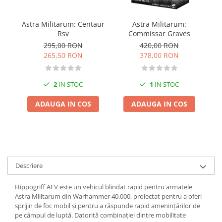
Pigmenti Glow In The Dark
Flexible Paint
Astra Militarum: Centaur
Astra Militarum:
A
Vopsele Metalice
Rsv
Commissar Graves
295,00 RON
420,00 RON
Markere GSW
265,50 RON
378,00 RON
Vopsea spray
MRP - MR. PAINT
2
IN STOC
1
IN STOC
AERO
AFV
ADAUGA IN COS
ADAUGA IN COS
Culori auto
TAMIYA
Diluanti si auxiliare Tamiya
Vopsea acrilica Tamiya
Descriere
Spray Vopsea Tamiya
Markere Vopsea Tamiya
Hippogriff AFV este un vehicul blindat rapid pentru armatele
Vallejo
Astra Militarum din Warhammer 40,000, proiectat pentru a oferi
sprijin de foc mobil și pentru a răspunde rapid amenințărilor de
Seturi de vopsele Vallejo
pe câmpul de luptă. Datorită combinației dintre mobilitate