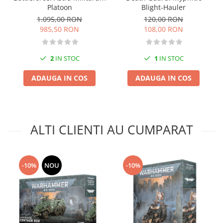
Blight-Hauler
Platoon
Markere Metalice
120,00 RON
1.095,00 RON
108,00 RON
985,50 RON
1
IN STOC
2
IN STOC
ADAUGA IN COS
ADAUGA IN COS
ALTI CLIENTI AU CUMPARAT
-10%
NOU
-10%