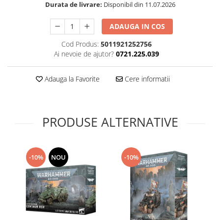
Durata de livrare:
Disponibil din 11.07.2026
Technical Paint
Trench Crusade
Spray
ADAUGA IN COS
Warhammer The Old World
Contrast Paint
Figurine Colectionabile
Cod Produs:
5011921252756
Drybrush
Ai nevoie de ajutor?
0721.225.039
Citadel Paint Sets
Airbrush Paint
Adauga la Favorite
Cere informatii
Green Stuff World
Chameleon Paints
Special Effects
PRODUSE ALTERNATIVE
Inks
Diluanti, lacuri si auxiliare
Primer
-10%
NOU
-10%
Pigmenti Super Metalici
Fluorescent Paints
Chrome Paints
Dipping Inks
UV Resin