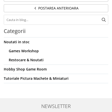
Pigmenti Glow In The Dark
POSTAREA ANTERIOARA
Flexible Paint
Vopsele Metalice
Markere GSW
Vopsea spray
Categorii
MRP - MR. PAINT
Noutati in stoc
AERO
Games Workshop
AFV
Culori auto
Restocare & Noutati
TAMIYA
Hobby Shop Game Room
Diluanti si auxiliare Tamiya
Tutoriale Pictura Machete & Miniaturi
Vopsea acrilica Tamiya
Spray Vopsea Tamiya
Markere Vopsea Tamiya
Vallejo
NEWSLETTER
Seturi de vopsele Vallejo