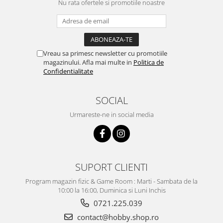
Vallejo Spray Paint
Nu rata ofertele si promotiile noastre
Vallejo Auxiliaries
Vallejo Acrylic Textures
Vopsea la sticluta
Vallejo Liquid Gold
Vreau sa primesc newsletter cu promotiile
magazinului. Afla mai multe in
Politica de
Vallejo Surface Primer
Confidentialitate
Vallejo Weathering Effects
Vallejo Model Wash
SOCIAL
Vallejo Metal Color
Urmareste-ne in social media
AK Interactive
Vopsea Chrome
Creioane Weathering
Auxiliare
SUPORT CLIENTI
Real Colors Markers
Program magazin fizic & Game Room : Marti - Sambata de la
Auxiliare & Diluanti
10:00 la 16:00, Duminica si Luni Inchis
Primer (grund)
0721.225.039
Playmarkers
contact@hobby.shop.ro