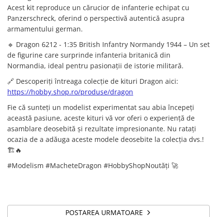
Acest kit reproduce un cărucior de infanterie echipat cu
Technical Paint
Trench Crusade
Panzerschreck, oferind o perspectivă autentică asupra
Spray
Warhammer The Old World
armamentului german.
Contrast Paint
Figurine Colectionabile
🔹 Dragon 6212 - 1:35 British Infantry Normandy 1944 – Un set
Drybrush
de figurine care surprinde infanteria britanică din
Citadel Paint Sets
Normandia, ideal pentru pasionații de istorie militară.
Airbrush Paint
🔗 Descoperiți întreaga colecție de kituri Dragon aici:
Green Stuff World
https://hobby.shop.ro/produse/dragon
Chameleon Paints
Fie că sunteți un modelist experimentat sau abia începeți
Special Effects
această pasiune, aceste kituri vă vor oferi o experiență de
Inks
asamblare deosebită și rezultate impresionante. Nu ratați
Diluanti, lacuri si auxiliare
ocazia de a adăuga aceste modele deosebite la colecția dvs.!
Primer
🏗️🔥
Pigmenti Super Metalici
#Modelism #MacheteDragon #HobbyShopNoutăți 🚀
Fluorescent Paints
Chrome Paints
Dipping Inks
UV Resin
POSTAREA URMATOARE