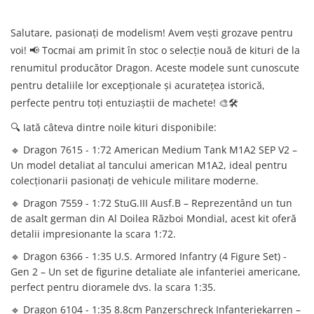
Pensule Citadel
Hartie Decal
Space / Sci-Fi
Warhammer Underworlds
Pensule Vallejo
Adezivi
Salutare, pasionați de modelism! Avem vești grozave pentru
Warcry
Figurine
Pensule Tamiya
Organizatoare & Cutii Transport
voi! 📢 Tocmai am primit în stoc o selecție nouă de kituri de la
Elemente De Teren
Accesorii machete
Pensule The Army Painter
renumitul producător Dragon. Aceste modele sunt cunoscute
Display case
Blood Bowl
Pensule Green Stuff World
Tevi metalice
pentru detaliile lor excepționale și acuratețea istorică,
Warhammer Quest
Pachete scule si materiale
Aerograf
Seturi detaliere rasina
perfecte pentru toți entuziaștii de machete! 🎨🛠️
Board Games
Profile si placi ABS
Alte accesorii
Accesorii aerograf
🔍 Iată câteva dintre noile kituri disponibile:
Warhammer Exclusives & Online
Munitii
Magneti
Aerografe
Only
🔹 Dragon 7615 - 1:72 American Medium Tank M1A2 SEP V2 –
Seturi Photo Etch
Mascare & Sabloane
Accesorii fotografie
Revista WHITE DWARF
Un model detaliat al tancului american M1A2, ideal pentru
Seturi senile si roti
Compresoare
Baghete alama
colecționarii pasionați de vehicule militare moderne.
Elemente de teren
Decaluri
Masti de protectie
LED-uri
🔹 Dragon 7559 - 1:72 StuG.III Ausf.B – Reprezentând un tun
Warhammer Battleforces
Accesorii figurine
Piese Schimb Aerografe
de asalt german din Al Doilea Război Mondial, acest kit oferă
Accesorii 3D Printing
Accesorii navo
Mr. Hobby
Warhammer The Horus Heresy
detalii impresionante la scara 1:72.
Dinozauri
Citadel
Baze miniaturi & Accesorii
🔹 Dragon 6366 - 1:35 U.S. Armored Infantry (4 Figure Set) -
Accesorii Diorama
Base Paint
Gen 2 – Un set de figurine detaliate ale infanteriei americane,
Baze miniaturi
perfect pentru dioramele dvs. la scara 1:35.
Gundam & Gunpla
Layer Paint
Accesorii & Materiale pentru Baze
Shade
Seturi de zaruri
🔹 Dragon 6104 - 1:35 8.8cm Panzerschreck Infanteriekarren –
Kituri Complete pentru Începători